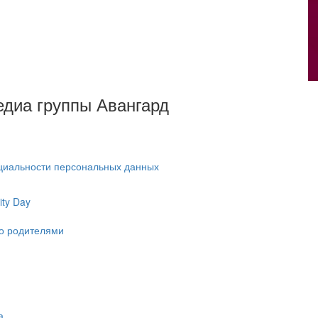
Медиа группы Авангард
циальности персональных данных
ty Day
ко родителями
а