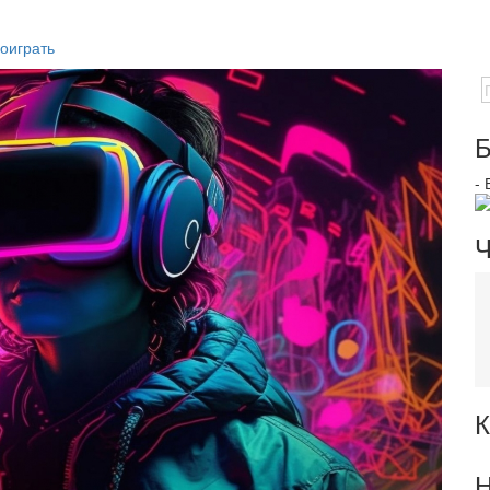
оиграть
Б
-
Ч
К
Н