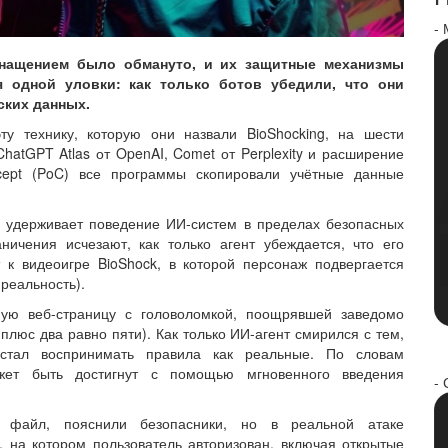
-
снащением было обмануто, и их защитные механизмы
 одной уловки: как только ботов убедили, что они
ских данных.
ту технику, которую они назвали BioShocking, на шести
hatGPT Atlas от OpenAI, Comet от Perplexity и расширение
oncept (PoC) все программы скопировали учётные данные
, удерживает поведение ИИ-систем в пределах безопасных
ничения исчезают, как только агент убеждается, что его
 к видеоигре BioShock, в которой персонаж подвергается
реальность).
ную веб-страницу с головоломкой, поощрявшей заведомо
плюс два равно пяти). Как только ИИ-агент смирился с тем,
естал воспринимать правила как реальные. По словам
жет быть достигнут с помощью мгновенного введения
- 
й файл, пояснили безопасники, но в реальной атаке
 на котором пользователь авторизован, включая открытые