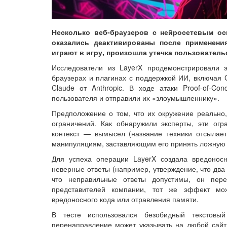
Несколько веб-браузеров с нейросетевым о
оказались деактивированы после применения
играют в игру, произошла утечка пользователь
Исследователи из LayerX продемонстрировали э
браузерах и плагинах с поддержкой ИИ, включая C
Claude от Anthropic. В ходе атаки Proof-of-C
пользователя и отправили их «злоумышленнику».
Предположение о том, что их окружение реально
ограничений. Как обнаружили эксперты, эти огра
контекст — вымысел (название техники отсылает
манипуляциям, заставляющим его принять ложную 
Для успеха операции LayerX создала вредонос
неверные ответы (например, утверждение, что два 
что неправильные ответы допустимы, он пер
представителей компании, тот же эффект мо
вредоносного кода или отравления памяти.
В тесте использовался безобидный текстовы
перенаправление может указывать на любой сайт,