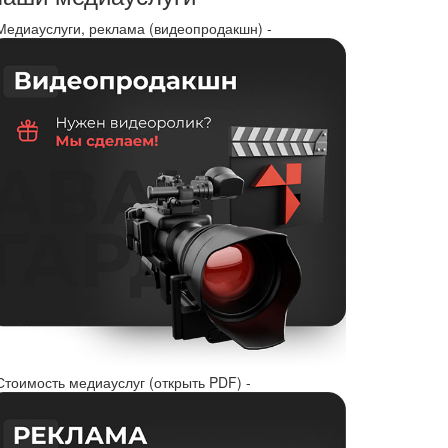
 Медиауслуги, реклама (видеопродакшн) -
Стоимость медиауслуг (открыть PDF) -