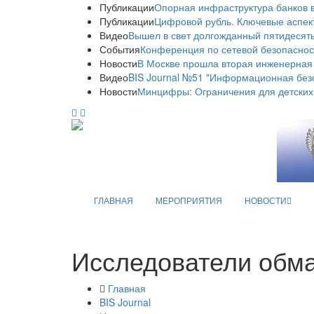
Публикации
Опорная инфраструктура банков в
Публикации
Цифровой рубль. Ключевые аспек
Видео
Вышел в свет долгожданный пятидесяты
События
Конференция по сетевой безопаснос
Новости
В Москве прошла вторая инженерная
Видео
BIS Journal №51 "Информационная без
Новости
Минцифры: Ограничения для детских
ГЛАВНАЯ
МЕРОПРИЯТИЯ
НОВОСТИ
Исследователи обма
Главная
BIS Journal