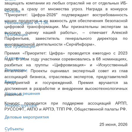
защищать компании из любых отраслей не от отдельных ИБ-
рисков, а сразу от множества угроз. Награда в конкурсе
Читалка
"Приоритет: Цифра-2026" подтверждает востребованность
наших продуктов и их важность для обеспечения безопасной
Рекомендации ФСТЭК
цифровой трансформации. Мы признательны экспертам за
высокую оценку нашей работы», – отмечает Алексей
Публикации
Парфентьев, заместитель генерального директора по
инновационной деятельности «СерчИнформ».
Все публикации
Премия «Приоритет: Цифра» проводится ежегодно с 2023
О главном
года. В этом году участники соревновались в 68 номинациях,
разбитых на группы «Цифровизация» и «Искусственный
Регуляторы
интеллект». Проекты оценивал экспертный совет из глав
ассоциаций бизнеса, отраслевых экспертов, представителей
Банки
предприятий и госучреждений. Премия вручается за
достижения в разработке и внедрении высокотехнологичных
Угрозы и решения
решений.
Конкурс проводится при поддержке ассоциаций АРПП,
Инфраструктура
РУССОФТ, АКПО и АРПЭ, ТПП РФ, Общественной палаты РФ.
Деловые мероприятия
25 июня, 2026
Субъекты