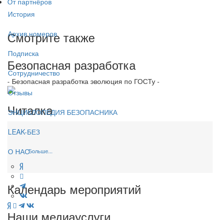
От партнёров
История
Смотрите также
Архив номеров
Подписка
Безопасная разработка
Сотрудничество
- Безопасная разработка эволюция по ГОСТу -
Отзывы
Читалка
ЭНЦИКЛОПЕДИЯ БЕЗОПАСНИКА
LEAK-БЕЗ
О НАС
Больше...
Календарь мероприятий
Наши медиауслуги