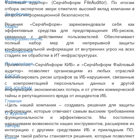
Промышленность
Файловый аудитор» (СерчИнформ FileAuditor). По итогам
отбора экспертное жюри отметило высокий вклад компании в
За рубежом
вопросы информационной безопасности.
Решения «СерчИнформ» зарекомендовали себя как
Кадры
эффективные средства для предотвращения ИБ-рисков,
связанных с действиями пользователей. Обеспечивают
Киберграмотность
полный набор мер для непрерывной защиты
конфиденциальной информации от внутренних угроз на всех
Мероприятия
стадиях ее обработки в ИТ-инфраструктурах.
От партнёров
Применение «СерчИнформ КИБ» и «СерчИнформ Файловый
аудитор» позволяет организациям из любых отраслей
БЛОГИ
минимизировать риски штрафов за ИБ-нарушения, связанные
с компрометацией персональных данных и другой
BIS JOURNAL
информации, экономических потерь и от утечек коммерческой
тайны и репутационного вреда от инцидентов ИБ.
Главная
«Цель нашей компании – создавать решения для защиты
информации, которые отвечают самым высоким требованиям
О журнале
функциональности и эффективности. Мы постоянно
наращиваем возможности наших инструментов, расширяем их
Авторы
интеграцию с другими средствами ИБ и прикладным ПО.
Итогом такой работы становятся решения, которые позволяют
Блоги