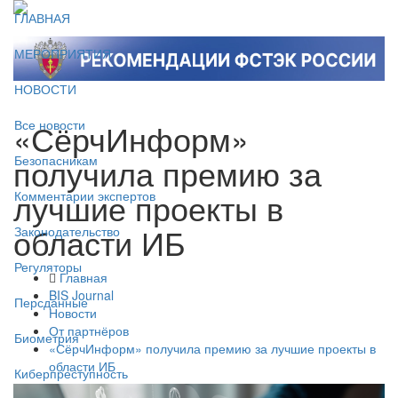
ГЛАВНАЯ
МЕРОПРИЯТИЯ
НОВОСТИ
«СёрчИнформ»
Все новости
получила премию за
Безопасникам
лучшие проекты в
Комментарии экспертов
области ИБ
Законодательство
Регуляторы
Главная
BIS Journal
Персданные
Новости
От партнёров
Биометрия
«СёрчИнформ» получила премию за лучшие проекты в
области ИБ
Киберпреступность