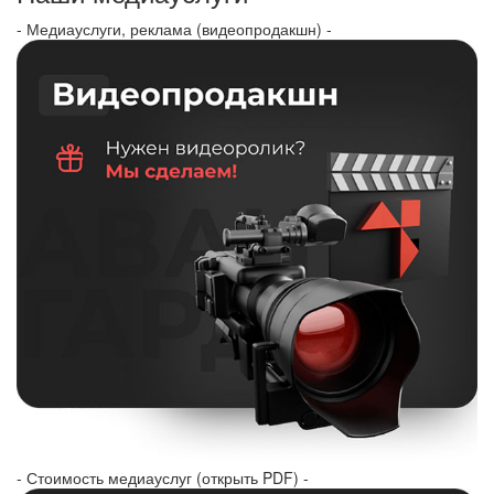
- Медиауслуги, реклама (видеопродакшн) -
- Стоимость медиауслуг (открыть PDF) -