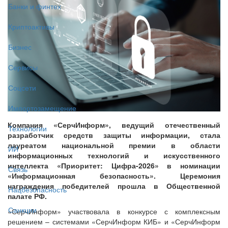
Банки и финтех
Криптоактивы
Бизнес
Сервисы
Соцсети
Импортозамещение
Компания «СерчИнформ», ведущий отечественный
Технологии
разработчик средств защиты информации, стала
лауреатом национальной премии в области
ИИ
информационных технологий и искусственного
интеллекта «Приоритет: Цифра-2026» в номинации
Связь
«Информационная безопасность». Церемония
награждения победителей прошла в Общественной
Нацбезопасность
палате РФ.
Санкции
«СерчИнформ» участвовала в конкурсе с комплексным
решением – системами «СерчИнформ КИБ» и «СерчИнформ