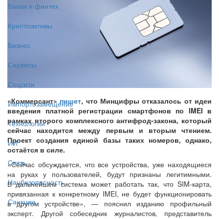
Банки и финтех
Криптоактивы
Бизнес
Сервисы
Соцсети
«Коммерсант»
пишет
, что Минцифры отказалось от идеи
Импортозамещение
введения платной регистрации смартфонов по IMEI в
рамках второго комплексного антифрод-закона, который
Технологии
сейчас находится между первым и вторым чтением.
Проект создания единой базы таких номеров, однако,
ИИ
остаётся в силе.
Связь
«Сейчас обсуждается, что все устройства, уже находящиеся
на руках у пользователей, будут признаны легитимными.
Нацбезопасность
В дальнейшем система может работать так, что SIM‑карта,
привязанная к конкретному IMEI, не будет функционировать
Санкции
в другом устройстве», — пояснил изданию профильный
эксперт. Другой собеседник журналистов, представитель