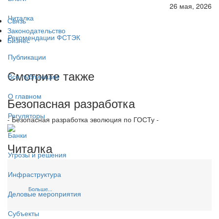
26 мая, 2026
Читалка
Связь
Законодательство
Рекомендации ФСТЭК
Бизнес
Публикации
Смотрите также
Все публикации
О главном
Безопасная разработка
Регуляторы
- Безопасная разработка эволюция по ГОСТу -
Банки
Читалка
Угрозы и решения
Инфраструктура
Больше...
Деловые мероприятия
Субъекты