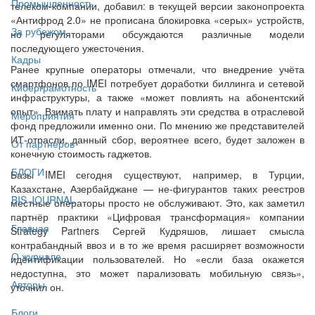
Промышленность
телеком-компании, добавил: в текущей версии законопроекта
«Антифрод 2.0» не прописана блокировка «серых» устройств,
За рубежом
но регуляторами обсуждаются различные модели
последующего ужесточения.
Кадры
Ранее крупные операторы отмечали, что внедрение учёта
смартфонов по IMEI потребует доработки биллинга и сетевой
Киберграмотность
инфраструктуры, а также «может повлиять на абонентский
опыт». Взимать плату и направлять эти средства в отраслевой
Мероприятия
фонд предложили именно они. По мнению же представителей
ИТ-отрасли, данный сбор, вероятнее всего, будет заложен в
От партнёров
конечную стоимость гаджетов.
БЛОГИ
Базы IMEI сегодня существуют, например, в Турции,
Казахстане, Азербайджане — не-фигурантов таких реестров
BIS JOURNAL
местные операторы просто не обслуживают. Это, как заметил
партнёр практики «Цифровая трансформация» компании
Главная
Strategy Partners Сергей Кудряшов, лишает смысла
контрабандный ввоз и в то же время расширяет возможности
О журнале
идентификации пользователей. Но «если база окажется
недоступна, это может парализовать мобильную связь»,
Авторы
уточнил он.
Блоги