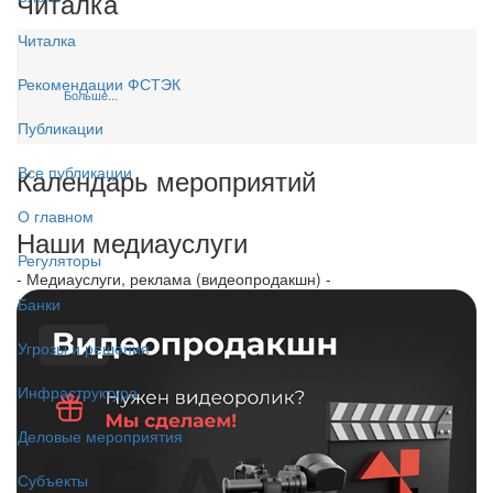
Читалка
Читалка
Рекомендации ФСТЭК
Больше...
Публикации
Календарь мероприятий
Все публикации
О главном
Наши медиауслуги
Регуляторы
- Медиауслуги, реклама (видеопродакшн) -
Банки
Угрозы и решения
Инфраструктура
Деловые мероприятия
Субъекты