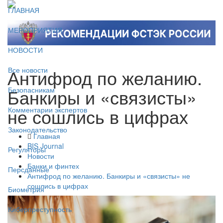
ГЛАВНАЯ
МЕРОПРИЯТИЯ
НОВОСТИ
Антифрод по желанию.
Все новости
Банкиры и «связисты»
Безопасникам
не сошлись в цифрах
Комментарии экспертов
Законодательство
Главная
BIS Journal
Регуляторы
Новости
Банки и финтех
Персданные
Антифрод по желанию. Банкиры и «связисты» не
сошлись в цифрах
Биометрия
Киберпреступность