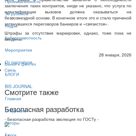
Промышленность
заключения таких контрактов, нигде не указано, что услуга по
идентификации вызовов должна оказываться на
За рубежом
безвозмездной основе. В конечном итоге это и стало причиной
затянувшихся переговоров банкиров и «связистов».
Кадры
Штрафы за отсутствие маркировки, однако, тоже пока не
Киберграмотность
введены.
Мероприятия
28 января, 2026
От партнёров
Банки и финтех
Связь
БЛОГИ
BIS JOURNAL
Смотрите также
Главная
Безопасная разработка
О журнале
- Безопасная разработка эволюция по ГОСТу -
Авторы
Блоги