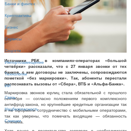
Банки и финтех
Криптоактивы
Бизнес
Сервисы
Соцсети
Источники РБК в компаниях-операторах «большой
Импортозамещение
четвёрки» рассказали, что с 27 января звонки от тех
банков, с кем договоры не заключены, сопровождаются
Технологии
пометкой «без маркировки». Так, абоненты перестали
распознавать вызовы от «Сбера», ВТБ и «Альфа-Банка».
ИИ
Маркировка звонков юрлиц стала обязательной с прошлого
Связь
сентября — согласно положениям первого комплексного
антифрод-закона, но крупнейшие кредитные организации так
Нацбезопасность
и не оформили сотрудничество с мобильными операторами,
так как уверены, что помечать входящие — обязанность
Санкции
телекома.
Хотя ранее в правительстве заявляли о необходимости