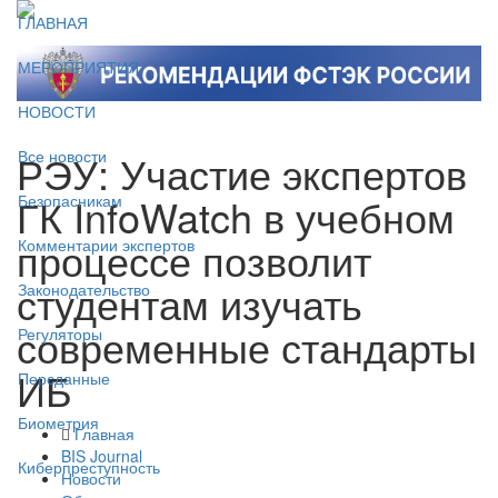
ГЛАВНАЯ
МЕРОПРИЯТИЯ
НОВОСТИ
РЭУ: Участие экспертов
Все новости
ГК InfoWatch в учебном
Безопасникам
процессе позволит
Комментарии экспертов
студентам изучать
Законодательство
современные стандарты
Регуляторы
ИБ
Персданные
Биометрия
Главная
BIS Journal
Киберпреступность
Новости