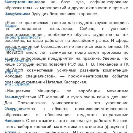
Промышленность
экспертов вендора на базе вуза, софинансирование
образовательных мероприятий и другие активности с прямым
За рубежом
вовлечением будущих безопасников в процесс.
«Раньше практические занятия для студентов вузов строились
Кадры
на иностранных технологиях. Сейчас, в условиях
импортозамещения, необходимо обучать студентов на тех
Киберграмотность
решениях, которые работают на российском рынке. И сфера
информационной безопасности не является исключением. ГК
Мероприятия
InfoWatch много лет занимается подготовкой программ по
защите информации предприятий на практике. Уверена, что
От партнёров
наше сотрудничество позволит РЭУ им. Г. В. Плеханова и ГК
InfoWatch совместными усилиями развивать компетенции
БЛОГИ
молодых специалистов», — прокомментировала событие
президент компании Наталья Касперская.
BIS JOURNAL
«Инициатива Минцифры по апробации механизма
Главная
взаимодействия ИТ-компаний и вузов очень важна для нас.
Для Плехановского университета — это укрепление
О журнале
сотрудничества в области практикоориентированного
образования и обеспечения студентов актуальными
Авторы
навыками. Стоит отметить, что в нашем вузе работает Высшая
школа кибертехнологий, математики и статистики (факультет),
Блоги
которая готовит профильных ИТ-специалистов. Участие