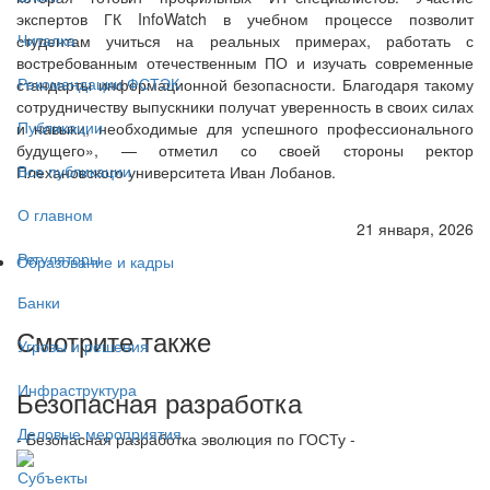
экспертов ГК InfoWatch в учебном процессе позволит
Читалка
студентам учиться на реальных примерах, работать с
востребованным отечественным ПО и изучать современные
Рекомендации ФСТЭК
стандарты информационной безопасности. Благодаря такому
сотрудничеству выпускники получат уверенность в своих силах
Публикации
и навыки, необходимые для успешного профессионального
будущего», — отметил со своей стороны ректор
Все публикации
Плехановского университета Иван Лобанов.
О главном
21 января, 2026
Регуляторы
Образование и кадры
Банки
Смотрите также
Угрозы и решения
Инфраструктура
Безопасная разработка
Деловые мероприятия
- Безопасная разработка эволюция по ГОСТу -
Субъекты