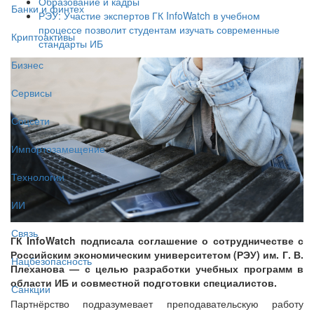
Образование и кадры
Банки и финтех
РЭУ: Участие экспертов ГК InfoWatch в учебном
процессе позволит студентам изучать современные
Криптоактивы
стандарты ИБ
Бизнес
Сервисы
Соцсети
Импортозамещение
Технологии
ИИ
Связь
ГК InfoWatch подписала соглашение о сотрудничестве с
Российским экономическим университетом (РЭУ) им. Г. В.
Нацбезопасность
Плеханова — с целью разработки учебных программ в
области ИБ и совместной подготовки специалистов.
Санкции
Партнёрство подразумевает преподавательскую работу