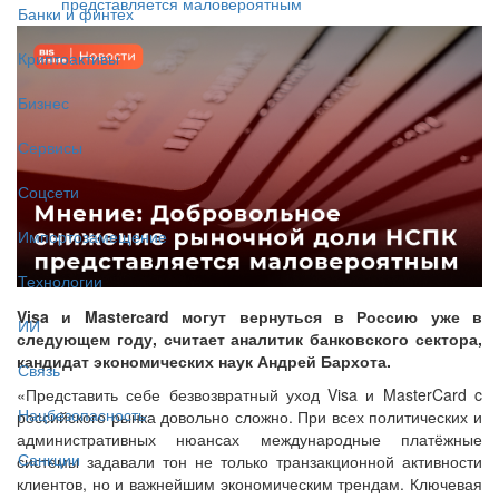
представляется маловероятным
Банки и финтех
Криптоактивы
Бизнес
Сервисы
Соцсети
Импортозамещение
Технологии
Visa и Masterсard могут вернуться в Россию уже в
ИИ
следующем году, считает аналитик банковского сектора,
кандидат экономических наук Андрей Бархота.
Связь
«Представить себе безвозвратный уход Visa и MasterCard c
Нацбезопасность
российского рынка довольно сложно. При всех политических и
административных нюансах международные платёжные
Санкции
системы задавали тон не только транзакционной активности
клиентов, но и важнейшим экономическим трендам. Ключевая