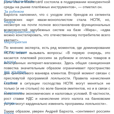
Промышленность
роль Visa и Masterсard состояла в поддержании конкурентной
среды на рынке платёжных инструментов», — отметил он.
За рубежом
Бархота напомнил, что с уходом этих брендов из сегмента
банковских карт квази-монополистом стала НСПК, но,
Кадры
несмотря на почти полное восстановление функциональных
возможностей зарубежных систем на базе «Мира», «едва
Киберграмотность
можно констатировать, что отечественному потребителю всего
хватает».
Мероприятия
По мнению эксперта, есть ряд моментов, где доминирование
От партнёров
НСПК может вызывать вопросы: «В первую очередь, это
касается платежей россиян за рубежом и оплаты товаров в
БЛОГИ
иностранных интернет-магазинах. Здесь общая санкционная
повестка значительным образом ограничивает пространство
BIS JOURNAL
для финансового маневра клиентов. Второй момент связан с
пресловутой программой лояльности. Правила начисления
Главная
кэшбэка в ситуации господства НСПК могут меняться не
только (и не столько) по воле банков-эмитентов, но и в связи с
О журнале
изменением экономических и налоговых условий. В частности,
рост ставки НДС и начисление этого налога на банковские
Авторы
услуги могут кардинально изменить программы лояльности».
Таким образом, уверен Андрей Бархота, «сентимент россиян
Блоги