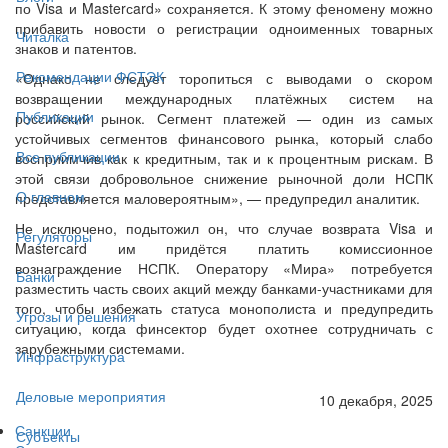
по Visa и Masterсard» сохраняется. К этому феномену можно
прибавить новости о регистрации одноименных товарных
Читалка
знаков и патентов.
Рекомендации ФСТЭК
«Однако не следует торопиться с выводами о скором
возвращении международных платёжных систем на
Публикации
российский рынок. Сегмент платежей — один из самых
устойчивых сегментов финансового рынка, который слабо
Все публикации
восприимчив как к кредитным, так и к процентным рискам. В
этой связи добровольное снижение рыночной доли НСПК
О главном
представляется маловероятным», — предупредил аналитик.
Не исключено, подытожил он, что случае возврата Visa и
Регуляторы
Masterсard им придётся платить комиссионное
вознаграждение НСПК. Оператору «Мира» потребуется
Банки
разместить часть своих акций между банками-участниками для
того, чтобы избежать статуса монополиста и предупредить
Угрозы и решения
ситуацию, когда финсектор будет охотнее сотрудничать с
зарубежными системами.
Инфраструктура
Деловые мероприятия
10 декабря, 2025
Санкции
Субъекты