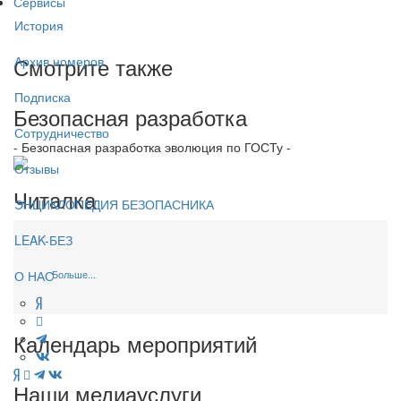
Сервисы
История
Смотрите также
Архив номеров
Подписка
Безопасная разработка
Сотрудничество
- Безопасная разработка эволюция по ГОСТу -
Отзывы
Читалка
ЭНЦИКЛОПЕДИЯ БЕЗОПАСНИКА
LEAK-БЕЗ
Больше...
О НАС
Календарь мероприятий
Наши медиауслуги