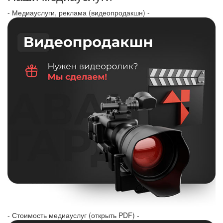
- Медиауслуги, реклама (видеопродакшн) -
- Стоимость медиауслуг (открыть PDF) -