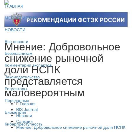
ГЛАВНАЯ
МЕРОПРИЯТИЯ
НОВОСТИ
Мнение: Добровольное
Все новости
снижение рыночной
Безопасникам
доли НСПК
Комментарии экспертов
представляется
Законодательство
маловероятным
Регуляторы
Персданные
Главная
BIS Journal
Биометрия
Новости
Санкции
Киберпреступность
Мнение: Добровольное снижение рыночной доли НСПК