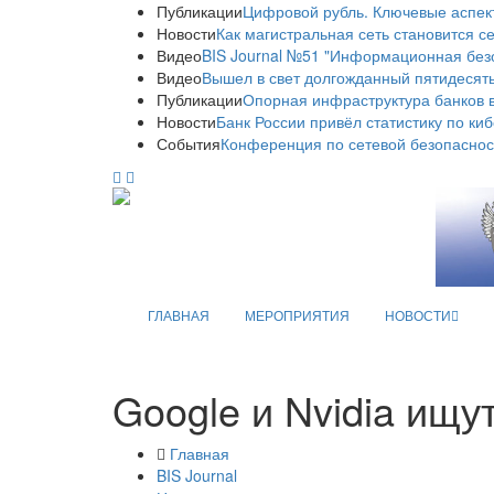
Публикации
Цифровой рубль. Ключевые аспек
Новости
Как магистральная сеть становится с
Видео
BIS Journal №51 "Информационная без
Видео
Вышел в свет долгожданный пятидесяты
Публикации
Опорная инфраструктура банков в
Новости
Банк России привёл статистику по ки
События
Конференция по сетевой безопаснос
ГЛАВНАЯ
МЕРОПРИЯТИЯ
НОВОСТИ
Google и Nvidia ищу
Главная
BIS Journal