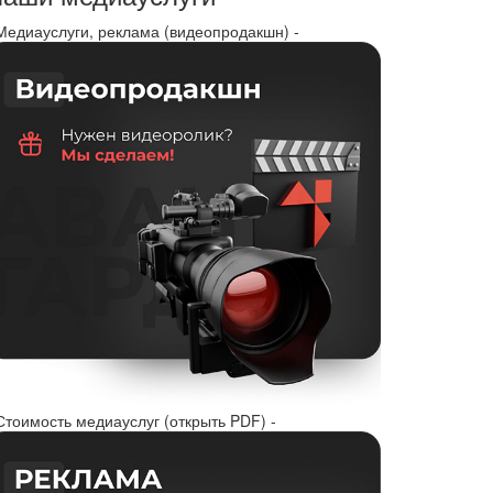
 Медиауслуги, реклама (видеопродакшн) -
Стоимость медиауслуг (открыть PDF) -