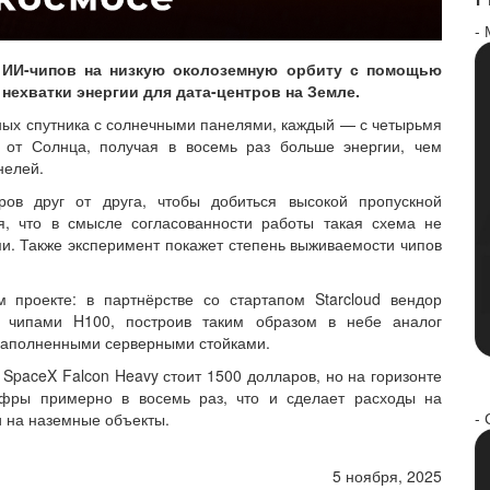
-
 ИИ-чипов на низкую околоземную орбиту с помощью
нехватки энергии для дата-центров на Земле.
ьных спутника с солнечными панелями, каждый — с четырьмя
 от Солнца, получая в восемь раз больше энергии, чем
нелей.
ров друг от друга, чтобы добиться высокой пропускной
я, что в смысле согласованности работы такая схема не
ми. Также эксперимент покажет степень выживаемости чипов
 проекте: в партнёрстве со стартапом Starcloud вендор
 с чипами H100, построив таким образом в небе аналог
заполненными серверными стойками.
е SpaceX Falcon Heavy стоит 1500 долларов, но на горизонте
ифры примерно в восемь раз, что и сделает расходы на
- 
и на наземные объекты.
5 ноября, 2025