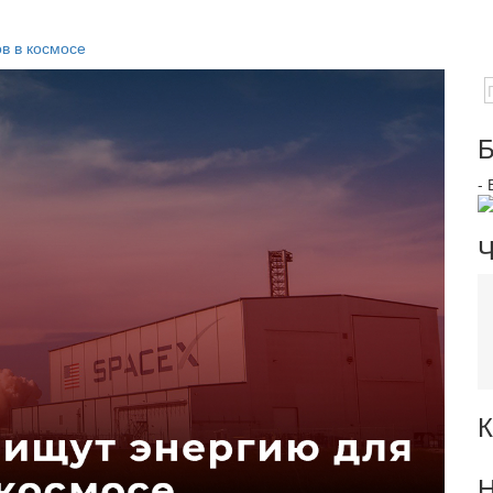
в в космосе
Б
-
Ч
К
Н