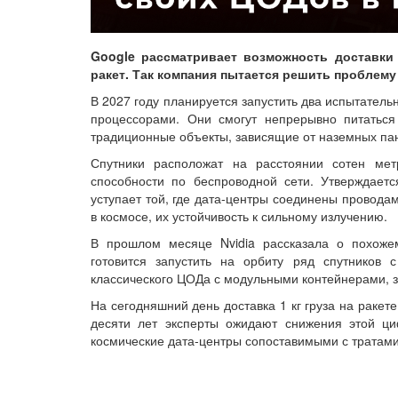
Google рассматривает возможность доставки
ракет. Так компания пытается решить проблему 
В 2027 году планируется запустить два испытател
процессорами. Они смогут непрерывно питаться
традиционные объекты, зависящие от наземных па
Спутники расположат на расстоянии сотен мет
способности по беспроводной сети. Утверждаетс
уступает той, где дата-центры соединены провода
в космосе, их устойчивость к сильному излучению.
В прошлом месяце Nvidia рассказала о похожем
готовится запустить на орбиту ряд спутников
классического ЦОДа с модульными контейнерами, 
На сегодняшний день доставка 1 кг груза на ракет
десяти лет эксперты ожидают снижения этой ц
космические дата-центры сопоставимыми с тратам