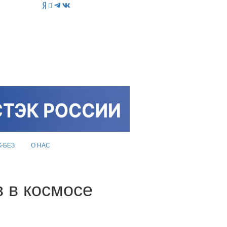
K-БЕЗ
О НАС
в в космосе