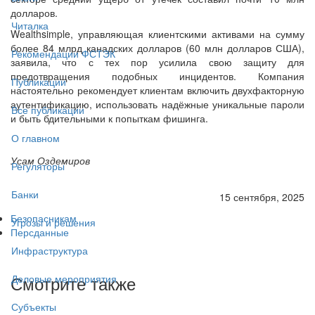
долларов.
Читалка
Wealthsimple, управляющая клиентскими активами на сумму
более 84 млрд канадских долларов (60 млн долларов США),
Рекомендации ФСТЭК
заявила, что с тех пор усилила свою защиту для
предотвращения подобных инцидентов. Компания
Публикации
настоятельно рекомендует клиентам включить двухфакторную
аутентификацию, использовать надёжные уникальные пароли
Все публикации
и быть бдительными к попыткам фишинга.
О главном
Усам Оздемиров
Регуляторы
Банки
15 сентября, 2025
Безопасникам
Угрозы и решения
Персданные
Инфраструктура
Смотрите также
Деловые мероприятия
Субъекты