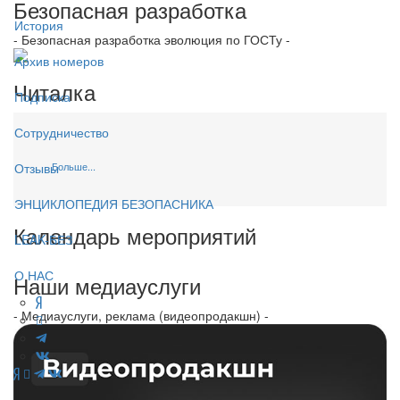
Безопасная разработка
История
- Безопасная разработка эволюция по ГОСТу -
Архив номеров
Читалка
Подписка
Сотрудничество
Больше...
Отзывы
ЭНЦИКЛОПЕДИЯ БЕЗОПАСНИКА
Календарь мероприятий
LEAK-БЕЗ
О НАС
Наши медиауслуги
- Медиауслуги, реклама (видеопродакшн) -