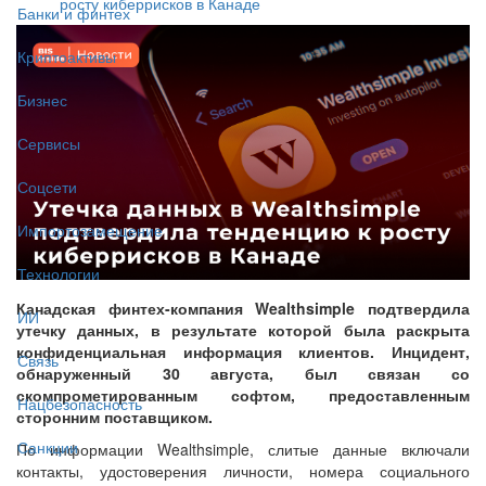
росту киберрисков в Канаде
Банки и финтех
Криптоактивы
Бизнес
Сервисы
Соцсети
Импортозамещение
Технологии
Канадская финтех-компания Wealthsimple подтвердила
ИИ
утечку данных, в результате которой была раскрыта
конфиденциальная информация клиентов. Инцидент,
Связь
обнаруженный 30 августа, был связан со
скомпрометированным софтом, предоставленным
Нацбезопасность
сторонним поставщиком.
Санкции
По информации Wealthsimple, слитые данные включали
контакты, удостоверения личности, номера социального