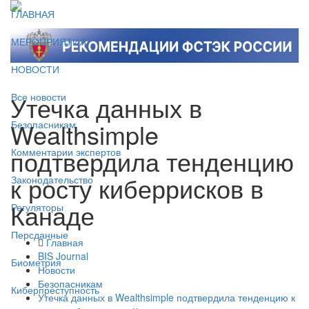
ГЛАВНАЯ
МЕРОПРИЯТИЯ
НОВОСТИ
Утечка данных в
Все новости
Wealthsimple
Безопасникам
подтвердила тенденцию
Комментарии экспертов
к росту киберрисков в
Законодательство
Канаде
Регуляторы
Персданные
Главная
BIS Journal
Биометрия
Новости
Безопасникам
Киберпреступность
Утечка данных в Wealthsimple подтвердила тенденцию к