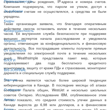
Промышленность
страхования, даты рождения, IP-адреса и номера счетов.
Компания подчеркнула, что пароли не утекли, доступ к
За рубежом
клиентским счетам не осуществлялся, а средства не были
украдены.
Кадры
Также организация заявила, что благодаря оперативным
действиям смогла остановить взлом в течение нескольких
Киберграмотность
часов. Её внутренняя служба безопасности при поддержке
внешних экспертов начала расследование и уведомила
Мероприятия
органы, отвечающие за конфиденциальность и финансовую
деятельность. Все пострадавшие клиенты получили прямые
От партнёров
уведомления по электронной почте в течение нескольких
дней. Wealthsimple представила пакет мер, которые
БЛОГИ
подразумевают два года бесплатного кредитного
мониторинга, защиту от кражи ПДн и страхование, мониторинг
BIS JOURNAL
даркнета и специальную службу поддержки.
Главная
Эта утечка является частью более широкой тенденции
киберинцидентов в Канаде. В последние месяцы об атаках
О журнале
сообщали Палата общин, WestJet и несколько школьных
советов Онтарио. Исследование IBM, опубликованное этим
Авторы
летом, показало, что средняя стоимость утечки данных в
Канаде выросла до 6,98 млн долларов, а в финансовом
Блоги
секторе средний ущерб от утечек составил почти 10 млн