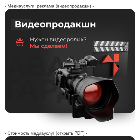
- Медиауслуги, реклама (видеопродакшн) -
- Стоимость медиауслуг (открыть PDF) -