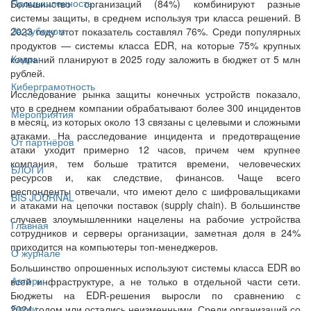
Промышленность
Большинство организаций (84%) комбинируют разные
системы защиты, в среднем используя три класса решений. В
За рубежом
2023 году этот показатель составлял 76%. Среди популярных
продуктов — системы класса EDR, на которые 75% крупных
Кадры
компаний планируют в 2025 году заложить в бюджет от 5 млн
рублей.
Киберграмотность
Исследование рынка защиты конечных устройств показало,
что в среднем компании обрабатывают более 300 инцидентов
Мероприятия
в месяц, из которых около ­13 связаны с целевыми и сложными
атаками. На расследование инцидента и предотвращение
От партнёров
атаки уходит примерно 12 часов, причем чем крупнее
компания, тем больше тратится времени, человеческих
БЛОГИ
ресурсов и, как следствие, финансов. Чаще всего
респонденты отвечали, что имеют дело с шифровальщиками
BIS JOURNAL
и атаками на цепочки поставок (supply chain). В большинстве
случаев злоумышленники нацелены на рабочие устройства
Главная
сотрудников и серверы организации, заметная доля в 24%
приходится на компьютеры топ-менеджеров.
О журнале
Большинство опрошенных используют системы класса EDR во
Авторы
всей инфраструктуре, а не только в отдельной части сети.
Бюджеты на EDR-решения выросли по сравнению с
Блоги
2024 годом или остались неизменными. Среди организаций со