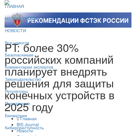
ГЛАВНАЯ
МЕРОПРИЯТИЯ
НОВОСТИ
PT: более 30%
Все новости
российских компаний
Безопасникам
планирует внедрять
Комментарии экспертов
решения для защиты
Законодательство
конечных устройств в
Регуляторы
2025 году
Персданные
Биометрия
Главная
BIS Journal
Киберпреступность
Новости