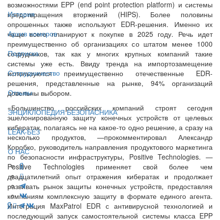
возможностями EPP (end point protection platform) и системы
История
предотвращения вторжений (HIPS). Более половины
опрошенных также используют EDR-решения. Именно их
Архив номеров
чаще всего планируют к покупке в 2025 году. Речь идет
преимущественно об организациях со штатом менее 1000
Подписка
сотрудников, так как у многих крупных компаний такие
системы уже есть. Ввиду тренда на импортозамещение
Сотрудничество
используются преимущественно отечественные EDR-
решения, представленные на рынке, 94% организаций
Отзывы
довольны выбором.
«Большинство российских компаний строят сегодня
ЭНЦИКЛОПЕДИЯ БЕЗОПАСНИКА
эшелонированную защиту конечных устройств от целевых
кибератак, полагаясь не на какое-то одно решение, а сразу на
LEAK-БЕЗ
несколько продуктов, —прокомментировал Александр
Коробко, руководитель направления продуктового маркетинга
О НАС
по безопасности инфраструктуры, Positive Technologies. —
Positive Technologies применяет свой более чем
двадцатилетний опыт отражения кибератак и продолжает
развивать рынок защиты конечных устройств, предоставляя
компаниям комплексную защиту в формате единого агента.
Интеграция MaxPatrol EDR с антивирусной технологией и
последующий запуск самостоятельной системы класса EPP