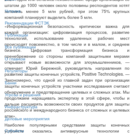
штатом до 1000 человек около половины респондентов хотят
Читалка
заложить менее 5 млн рублей, при этом 75% крупных
компаний планируют выделить более 5 млн.
Рекомендации ФСТЭК
«Информационная безопасность критически важна для
каждой организации: цифровизация процессов, развитие
Публикации
технологий, использование удаленных рабочих мест
происходят повсеместно, в том числе и в малом, и среднем
Все публикации
бизнесе. Цифровая трансформация бизнеса и
пренебрежение со стороны компаний защитными мерами
О главном
открывают новые возможности для злоумышленников, —
отмечает Юрий Бережной, руководитель направления по
Регуляторы
развитию защиты конечных устройств, Positive Technologies. —
Закономерно, что одной из главной задач при организации
Банки
защиты конечных устройств участники исследования считают
обнаружение и предотвращение целевых и сложных атак. Мы
Угрозы и решения
продолжаем наращивать экспертизу в этой сфере, чтобы и
дальше расширять возможности своих продуктов для защиты
Инфраструктура
российского и международного бизнеса от сложных и целевых
атак».
Деловые мероприятия
Наиболее популярными средствами защиты конечных
Субъекты
устройств оказались антивирусные технологии с