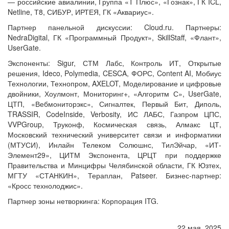
— российские авиалинии, Группа «Т Плюс», «Гознак», ГК ICL,
Netline, Т8, СИБУР, ИРТЕЯ, ГК «Аквариус».
Партнер панельной дискуссии: Cloud.ru. Партнеры:
NedraDigital, ГК «Программный Продукт», SkillStaff, «Флант»,
UserGate.
Экспоненты: Sigur, СТМ Лабс, Контроль ИТ, Открытые
решения, Ideco, Polymedia, CESCA, ФОРС, Content AI, Мобиус
Технологии, Технопром, AXELOT, Моделирование и цифровые
двойники, Хоулмонт, Мониторинг+, «Алгоритм С», UserGate,
ЦТП, «Вебмониторэкс», Сигналтек, Первый Бит, Диполь,
TRASSIR, CodeInside, Verbosity, ИС ЛАБС, Газпром ЦПС,
VVPGroup, Труконф, Космическая связь, Алмакс ЦТ,
Московский технический университет связи и информатики
(МТУСИ), Инлайн Телеком Солюшнс, ТилЭйчар, «ИТ-
Элемент29», ЦИТМ Экспонента, ЦРЦТ при поддержке
Правительства и Минцифры Челябинской области, ГК Юзтех,
МГТУ «СТАНКИН», Тераплан, Patseer. Бизнес-партнер:
«Кросс технолоджис».
Партнер зоны нетворкинга: Корпорация ITG.
22 мая, 2025