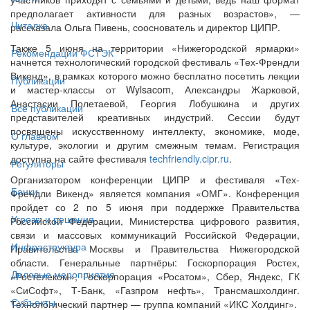
предполагает активности для разных возрастов», —
Читалка
рассказала Ольга Пивень, сооснователь и директор ЦИПР.
Также 5 июня на территории «Нижегородской ярмарки»
Рекомендации ФСТЭК
начнется технологический городской фестиваль «Тех-Френдли
Викенд», в рамках которого можно бесплатно посетить лекции
Публикации
и мастер-классы от Wylsacom, Александры Жарковой,
Анастасии Полетаевой, Георгия Лобушкина и других
Все публикации
представителей креативных индустрий. Сессии будут
посвящены искусственному интеллекту, экономике, моде,
О главном
культуре, экологии и другим смежным темам. Регистрация
доступна на сайте фестиваля
techfriendly.cipr.ru
.
Регуляторы
Организатором конференции ЦИПР и фестиваля «Тех-
Банки
Френдли Викенд» является компания «ОМГ». Конференция
пройдет со 2 по 5 июня при поддержке Правительства
Угрозы и решения
Российской Федерации, Министерства цифрового развития,
связи и массовых коммуникаций Российской Федерации,
Инфраструктура
Правительства Москвы и Правительства Нижегородской
области. Генеральные партнёры: Госкорпорация Ростех,
Деловые мероприятия
«Ростелеком», Госкорпорация «Росатом», Сбер, Яндекс, ГК
«СиСофт», Т-Банк, «Газпром нефть», Трансмашхолдинг.
Субъекты
Технологический партнер — группа компаний «ИКС Холдинг».