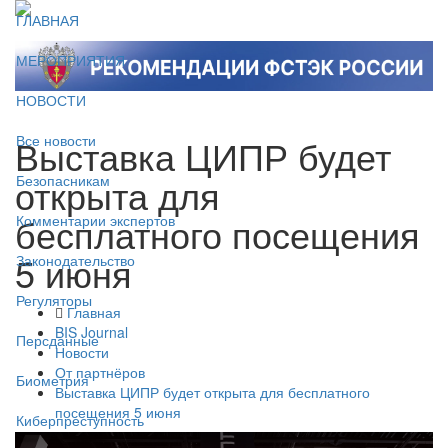
ГЛАВНАЯ
МЕРОПРИЯТИЯ
НОВОСТИ
Выставка ЦИПР будет
Все новости
открыта для
Безопасникам
бесплатного посещения
Комментарии экспертов
5 июня
Законодательство
Регуляторы
Главная
BIS Journal
Персданные
Новости
От партнёров
Биометрия
Выставка ЦИПР будет открыта для бесплатного
посещения 5 июня
Киберпреступность