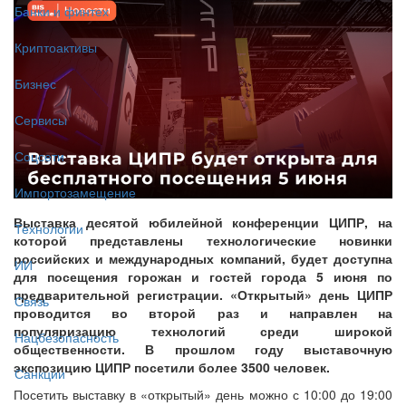
Банки и финтех
Криптоактивы
Бизнес
Сервисы
Соцсети
Импортозамещение
Выставка десятой юбилейной конференции ЦИПР, на
Технологии
которой представлены технологические новинки
российских и международных компаний, будет доступна
ИИ
для посещения горожан и гостей города 5 июня по
предварительной регистрации. «Открытый» день ЦИПР
Связь
проводится во второй раз и направлен на
популяризацию технологий среди широкой
Нацбезопасность
общественности. В прошлом году выставочную
экспозицию ЦИПР посетили более 3500 человек.
Санкции
Посетить выставку в «открытый» день можно с 10:00 до 19:00