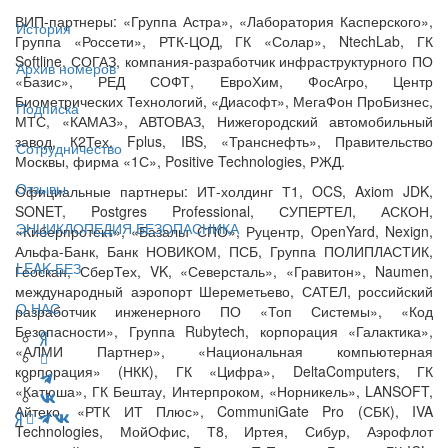
ВИП-партнеры: «Группа Астра», «Лаборатория Касперского»,
История
Группа «Россети», РТК-ЦОД, ГК «Солар», NtechLab, ГК
Softline, СОГАЗ, компания-разработчик инфраструктурного ПО
Архив номеров
«Базис», РЕД СОФТ, ЕвроХим, ФосАгро, Центр
Биометрических Технологий, «Диасофт», МегаФон ПроБизнес,
Подписка
МТС, «КАМАЗ», АВТОВАЗ, Нижегородский автомобильный
завод, К2Тех, Fplus, IBS, «Транснефть», Правительство
Сотрудничество
Москвы, фирма «1С», Positive Technologies, РЖД.
Отзывы
Официальные партнеры: ИТ-холдинг Т1, OCS, Axiom JDK,
SONET, Postgres Professional, СУПЕРТЕЛ, АСКОН,
ЭНЦИКЛОПЕДИЯ БЕЗОПАСНИКА
«Киберпротект», «Базальт СПО», Руцентр, OpenYard, Nexign,
Альфа-Банк, Банк НОВИКОМ, ПСБ, Группа ПОЛИПЛАСТИК,
LEAK-БЕЗ
Геоскан, СберТех, VK, «Северсталь», «Гравитон», Naumen,
международный аэропорт Шереметьево, САТЕЛ, российский
О НАС
разработчик инженерного ПО «Топ Системы», «Код
Безопасности», Группа Rubytech, корпорация «Галактика»,
«АЛМИ Партнер», «Национальная компьютерная
корпорация» (НКК), ГК «Цифра», DeltaComputers, ГК
«Катюша», ГК Бештау, Интерпроком, «Норникель», LANSOFT,
Айтеко, «РТК ИТ Плюс», CommuniGate Pro (СБК), IVA
Technologies, МойОфис, Т8, Иртея, Сибур, Аэрофлот