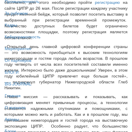
Промышленность
бесплатно, для этого необходимо пройти
регистрацию
на
сайте ЦИПР до 26 мая. После регистрации каждому участнику
За рубежом
придет именной бейдж, который позволит посетить выставку в
выбранный при регистрации временной промежуток.
Кадры
Количество доступных билетов будет ограничено
возможностями площадки, поэтому регистрация является
Киберграмотность
обязательной.
«Открытый день главной цифровой конференции страны
Мероприятия
— это возможность приобщиться к высоким технологиям
нижегородцам и гостям города любых возрастов. В прошлом
От партнёров
году четверть от числа всех посетителей составили именно
жители. Интересно было даже дошкольникам! Уверен, в этом
БЛОГИ
году юбилейный ЦИПР привлечет еще больше гостей»,
— подчеркнул губернатор Нижегородской области Глеб
BIS JOURNAL
Никитин.
Главная
«Наша миссия — рассказывать и показывать, как
цифровизация меняет привычные процессы, а технологии
О журнале
становятся надежными спутниками и помощниками, с
которыми можно жить и работать. Как и в прошлом году, мы
Авторы
приглашаем нижегородцев и гостей города на выставочную
экспозицию ЦИПР. Особенно радует, что большинство
Блоги
участников приходят с семьями и детьми, ведь наш формат