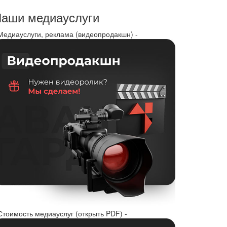
аши медиауслуги
 Медиауслуги, реклама (видеопродакшн) -
Стоимость медиауслуг (открыть PDF) -