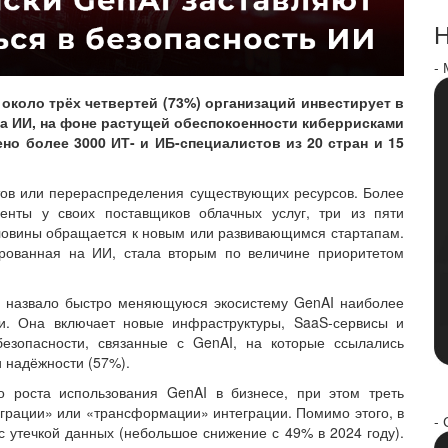
Н
-
, около трёх четвертей (73%) организаций инвестирует в
а ИИ, на фоне растущей обеспокоенности киберрисками
но более 3000 ИТ- и ИБ-специалистов из 20 стран и 15
тов или перераспределения существующих ресурсов. Более
енты у своих поставщиков облачных услуг, три из пяти
ловины обращается к новым или развивающимся стартапам.
тированная на ИИ, стала вторым по величине приоритетом
 назвало быстро меняющуюся экосистему GenAI наиболее
и. Она включает новые инфраструктуры, SaaS-сервисы и
езопасности, связанные с GenAI, на которые ссылались
и надёжности (57%).
о роста использования GenAI в бизнесе, при этом треть
теграции» или «трансформации» интеграции. Помимо этого, в
- 
 с утечкой данных (небольшое снижение с 49% в 2024 году).