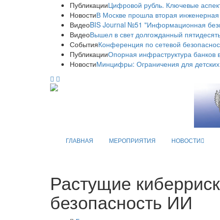
Публикации
Цифровой рубль. Ключевые аспек
Новости
В Москве прошла вторая инженерная
Видео
BIS Journal №51 "Информационная без
Видео
Вышел в свет долгожданный пятидесяты
События
Конференция по сетевой безопаснос
Публикации
Опорная инфраструктура банков в
Новости
Минцифры: Ограничения для детских
ГЛАВНАЯ
МЕРОПРИЯТИЯ
НОВОСТИ
Растущие киберриск
безопасность ИИ