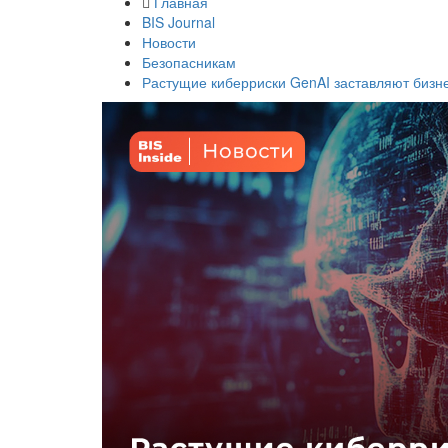
Главная
BIS Journal
Новости
Безопасникам
Растущие киберриски GenAI заставляют бизне