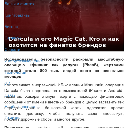
Банки и финтех
Криптоактивы
Бизнес
Сервисы
Соцсети
Исследователи безопасности раскрыли масштабную
Импортозамещение
операцию «фишинг как услуга» (PhaaS), жертвами
которой стало 800 тыс. людей всего за несколько
Технологии
месяцев.
ИИ
Как отмечают в норвежской ИБ-компании Mnemonic, операция
Darcula была нацелена на пользователей iPhone и Android-
Связь
гаджетов. Хакеры атакуют жертв с помощью фишинговых
сообщений от имени известных брендов с целью заставить тех
Нацбезопасность
передать данные банковской карты: адресатов просят
оплатить доставку, чтобы получить свою «посылку»,
Санкции
покрыть дорожные сборы и многое другое.
Предыдущие отчёты об операции подчеркивали