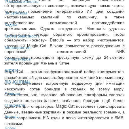
Промышленность
её продолжающуюся эволюцию, включающую новые черты,
такие как применение генеративного ИИ для создания
За рубежом
настраиваемых кампаний по смишингу, а также
задействование возможностей противодействия
Кадры
криминалистике. Однако сотрудникам Mnemonic удалось
использовать методы обратного проектирования, чтобы
Киберграмотность
обнаружить «основу» Darcula — это набор инструментов,
названный Magic Cat. В ходе совместного расследования с
Мероприятия
норвежской телекомпанией NRK
безопасники проследили преступную схему до 24-летнего
От партнёров
жителя провинции Хэнань в Китае.
БЛОГИ
Magic Cat — это многофункциональный набор инструментов,
разработанный для масштабирования кампаний по смишингу.
BIS JOURNAL
Он подразумевает встроенную поддержку для имитации
нескольких сотен брендов в странах по всему миру.
Главная
Сообщается, что недавние обновления платформы сделали
создание пользовательских шаблонов брендов ещё более
О журнале
удобным для операторов. Magic Cat позволяет транслировать
данные, введённые жертвами в режиме реального времени, а
Авторы
также запрашивать PIN-коды и легко интегрироваться с SMS-
шлюзами.
Блоги