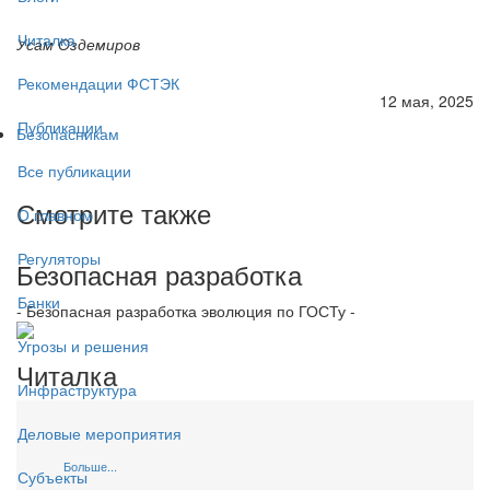
Читалка
Усам Оздемиров
Рекомендации ФСТЭК
12 мая, 2025
Публикации
Безопасникам
Все публикации
Смотрите также
О главном
Регуляторы
Безопасная разработка
Банки
- Безопасная разработка эволюция по ГОСТу -
Угрозы и решения
Читалка
Инфраструктура
Деловые мероприятия
Больше...
Субъекты