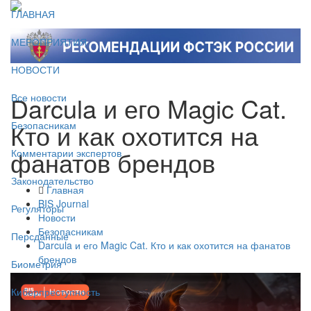
ГЛАВНАЯ
МЕРОПРИЯТИЯ
НОВОСТИ
Darcula и его Magic Cat.
Все новости
Кто и как охотится на
Безопасникам
фанатов брендов
Комментарии экспертов
Законодательство
Главная
BIS Journal
Регуляторы
Новости
Безопасникам
Персданные
Darcula и его Magic Cat. Кто и как охотится на фанатов
брендов
Биометрия
Киберпреступность