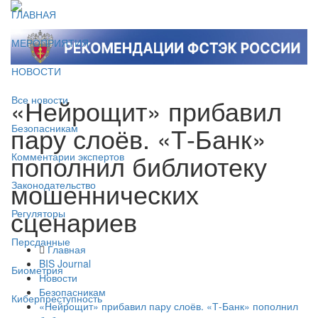
ГЛАВНАЯ
МЕРОПРИЯТИЯ
НОВОСТИ
«Нейрощит» прибавил
Все новости
пару слоёв. «Т-Банк»
Безопасникам
пополнил библиотеку
Комментарии экспертов
мошеннических
Законодательство
сценариев
Регуляторы
Персданные
Главная
BIS Journal
Биометрия
Новости
Безопасникам
Киберпреступность
«Нейрощит» прибавил пару слоёв. «Т-Банк» пополнил