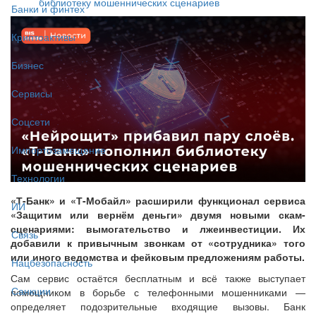
библиотеку мошеннических сценариев
Банки и финтех
Криптоактивы
Бизнес
Сервисы
Соцсети
Импортозамещение
Технологии
«Т-Банк» и «Т-Мобайл» расширили функционал сервиса
ИИ
«Защитим или вернём деньги» двумя новыми скам-
сценариями: вымогательство и лжеинвестиции. Их
Связь
добавили к привычным звонкам от «сотрудника» того
или иного ведомства и фейковым предложениям работы.
Нацбезопасность
Сам сервис остаётся бесплатным и всё также выступает
Санкции
помощником в борьбе с телефонными мошенниками —
определяет подозрительные входящие вызовы. Банк