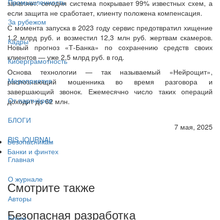
Промышленность
заявляет: сегодня система покрывает 99% известных схем, а
если защита не сработает, клиенту положена компенсация.
За рубежом
С момента запуска в 2023 году сервис предотвратил хищение
1,2 млрд руб. и возместил 12,3 млн руб. жертвам скамеров.
Кадры
Новый прогноз «Т-Банка» по сохранению средств своих
клиентов — уже 2,5 млрд руб. в год.
Киберграмотность
Основа технологии — так называемый «Нейрощит»,
Мероприятия
распознающий мошенника во время разговора и
завершающий звонок. Ежемесячно число таких операций
От партнёров
доходит до 62 млн.
БЛОГИ
7 мая, 2025
BIS JOURNAL
Безопасникам
Банки и финтех
Главная
О журнале
Смотрите также
Авторы
Безопасная разработка
Блоги