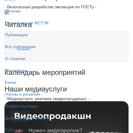
- Безопасная разработка эволюция по ГОСТу -
Читалка
Читалка
Рекомендации ФСТЭК
Публикации
Все публикации
Больше...
О главном
Календарь мероприятий
Регуляторы
Банки
Наши медиауслуги
Угрозы и решения
- Медиауслуги, реклама (видеопродакшн) -
Инфраструктура
Деловые мероприятия
Субъекты