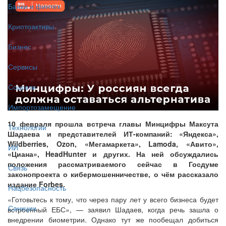
Банки и финтех
Криптоактивы
Бизнес
Сервисы
Соцсети
Импортозамещение
10 февраля прошла встреча главы Минцифры Максута
Технологии
Шадаева и представителей ИТ-компаний: «Яндекса»,
Wildberries, Ozon, «Мегамаркета», Lamoda, «Авито»,
ИИ
«Циана», HeadHunter и других. На ней обсуждались
положения рассматриваемого сейчас в Госдуме
Связь
законопроекта о кибермошенничестве, о чём рассказало
издание Forbes.
Нацбезопасность
«Готовьтесь к тому, что через пару лет у всего бизнеса будет
Санкции
встроенный ЕБС», — заявил Шадаев, когда речь зашла о
внедрении биометрии. Однако тут же пообещал добиться