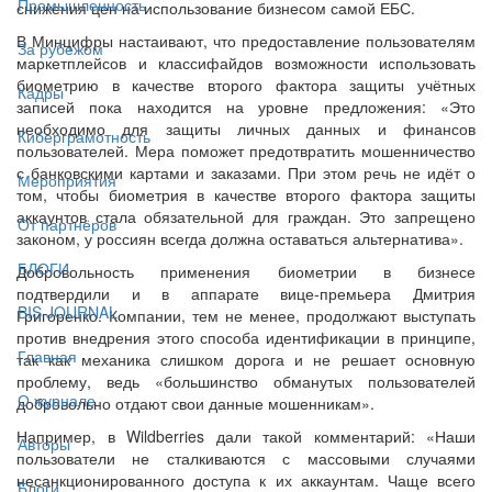
Промышленность
снижения цен на использование бизнесом самой ЕБС.
В Минцифры настаивают, что предоставление пользователям
За рубежом
маркетплейсов и классифайдов возможности использовать
биометрию в качестве второго фактора защиты учётных
Кадры
записей пока находится на уровне предложения: «Это
необходимо для защиты личных данных и финансов
Киберграмотность
пользователей. Мера поможет предотвратить мошенничество
с банковскими картами и заказами. При этом речь не идёт о
Мероприятия
том, чтобы биометрия в качестве второго фактора защиты
аккаунтов стала обязательной для граждан. Это запрещено
От партнёров
законом, у россиян всегда должна оставаться альтернатива».
БЛОГИ
Добровольность применения биометрии в бизнесе
подтвердили и в аппарате вице-премьера Дмитрия
BIS JOURNAL
Григоренко. Компании, тем не менее, продолжают выступать
против внедрения этого способа идентификации в принципе,
Главная
так как механика слишком дорога и не решает основную
проблему, ведь «большинство обманутых пользователей
О журнале
добровольно отдают свои данные мошенникам».
Например, в Wildberries дали такой комментарий: «Наши
Авторы
пользователи не сталкиваются с массовыми случаями
несанкционированного доступа к их аккаунтам. Чаще всего
Блоги