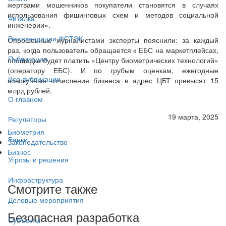
жертвами мошенников покупатели становятся в случаях
использования фишинговых схем и методов социальной
Читалка
инженерии».
Рекомендации ФСТЭК
Опрошенные журналистами эксперты пояснили: за каждый
раз, когда пользователь обращается к ЕБС на маркетплейсах,
Публикации
площадка будет платить «Центру биометрических технологий»
(оператору ЕБС). И по грубым оценкам, ежегодные
Все публикации
совокупные отчисления бизнеса в адрес ЦБТ превысят 15
млрд рублей.
О главном
19 марта, 2025
Регуляторы
Биометрия
Банки
Законодательство
Бизнес
Угрозы и решения
Инфраструктура
Смотрите также
Деловые мероприятия
Безопасная разработка
Субъекты