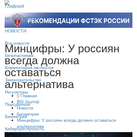
ГЛАВНАЯ
МЕРОПРИЯТИЯ
НОВОСТИ
Минцифры: У россиян
Все новости
всегда должна
Безопасникам
оставаться
Комментарии экспертов
альтернатива
Законодательство
Регуляторы
Главная
BIS Journal
Персданные
Новости
Биометрия
Биометрия
Минцифры: У россиян всегда должна оставаться
альтернатива
Киберпреступность