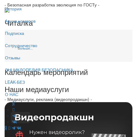
- Безопасная разработка эволюция по ГОСТу -
История
Читалка
Архив номеров
Подписка
Сотрудничество
Больше...
Отзывы
Календарь мероприятий
ЭНЦИКЛОПЕДИЯ БЕЗОПАСНИКА
LEAK-БЕЗ
Наши медиауслуги
О НАС
- Медиауслуги, реклама (видеопродакшн) -