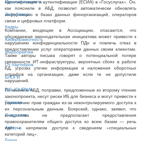
Промышленность
идентификации и аутентификации (ЕСИА) в «Госуслугах». Он,
как пояснили в АБД, позволит автоматически обновлять
За рубежом
информацию в базах данных финорганизаций, операторов
связи и цифровых платформ.
Кадры
Компании, входящие в Ассоциацию, опасаются, что
обсуждаемая законодательная инициатива может привести к
Киберграмотность
нарушению конфиденциальности ПДн и повлечь отказ в
предоставлении услуг операторами данных своим клиентам.
Мероприятия
Также авторы письма говорят о потенциальной потере
связанности ИТ-инфраструктуры, вероятных сбоях в работе
От партнёров
БД, угрозах утечек информации и наложения оборотных
штрафов на организации, даже если те не допустили
БЛОГИ
нарушений.
BIS JOURNAL
По мнению АБД, поправки, предложенные ко второму чтению
законопроекта, несут риски ИБ для бизнеса и могут привести к
Главная
ущемлению прав граждан из-за неконтролируемого доступа к
их персональным данным. Боярский, однако, заявил, что
О журнале
инициатива не предполагает предоставления
правоохранителям общего доступа ко всем базам — речь
Авторы
идёт о непрямом доступе к сведениям «специальных
категорий лиц».
Блоги