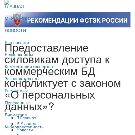
ГЛАВНАЯ
МЕРОПРИЯТИЯ
НОВОСТИ
Предоставление
Все новости
силовикам доступа к
Безопасникам
коммерческим БД
Комментарии экспертов
конфликтует с законом
Законодательство
«О персональных
Регуляторы
данных»?
Персданные
Биометрия
Главная
BIS Journal
Киберпреступность
Новости