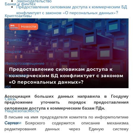
Законодательство
Банки и финтех
Предоставление силовикам доступа к коммерческим БД
конфликтует с законом «О персональных данных»?
Криптоактивы
Бизнес
Сервисы
Соцсети
Импортозамещение
Технологии
ИИ
Ассоциация больших данных направила в Госдуму
Связь
предложение уточнить порядок предоставления
силовикам доступа к коммерческим базам ПДн.
Нацбезопасность
В письме на имя председателя комитета по информполитике
Санкции
Сергея Боярского содержится описание механизма
редактирования данных через Единую систему