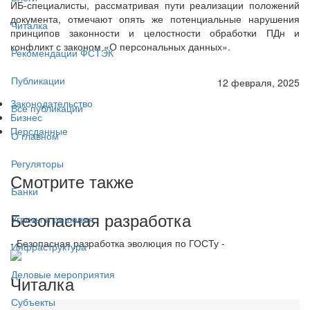
ИБ-специалисты, рассматривая пути реализации положений
документа, отмечают опять же потенциальные нарушения
Читалка
принципов законности и целостности обработки ПДн и
конфликт с законом «О персональных данных».
Рекомендации ФСТЭК
Публикации
12 февраля, 2025
Законодательство
Все публикации
Бизнес
Персданные
О главном
Регуляторы
Смотрите также
Банки
Безопасная разработка
Угрозы и решения
- Безопасная разработка эволюция по ГОСТу -
Инфраструктура
Деловые мероприятия
Читалка
Субъекты