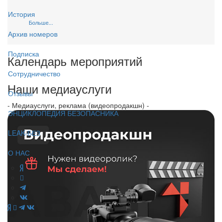
История
Больше...
Архив номеров
Подписка
Календарь мероприятий
Сотрудничество
Наши медиауслуги
Отзывы
- Медиауслуги, реклама (видеопродакшн) -
ЭНЦИКЛОПЕДИЯ БЕЗОПАСНИКА
LEAK-БЕЗ
О НАС