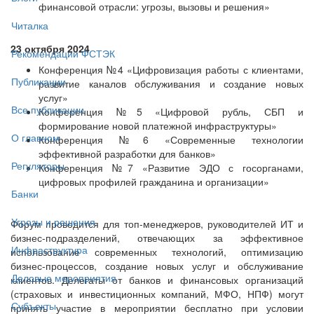
финансовой отрасли: угрозы, вызовы и решения»
Читалка
23 октября 2024
Рекомендации ФСТЭК
Конференция №4 «Цифровизация работы с клиентами,
Публикации
развитие каналов обслуживания и создание новых
услуг»
Все публикации
Конференция №5 «Цифровой рубль, СБП и
формирование новой платежной инфраструктуры»
О главном
Конференция №6 «Современные технологии
эффективной разработки для банков»
Регуляторы
Конференция №7 «Развитие ЭДО с госорганами,
цифровых профилей гражданина и организации»
Банки
Угрозы и решения
Форум проводится для топ-менеджеров, руководителей ИТ и
бизнес-подразделений, отвечающих за эффективное
Инфраструктура
использование современных технологий, оптимизацию
бизнес-процессов, создание новых услуг и обслуживание
Деловые мероприятия
клиентов. Делегаты от банков и финансовых организаций
(страховых и инвестиционных компаний, МФО, НПФ) могут
Субъекты
принять участие в мероприятии бесплатно при условии