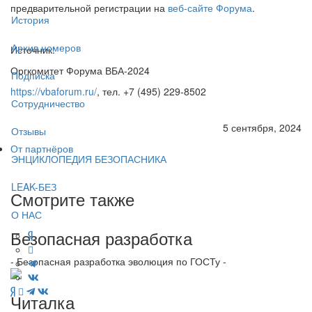
предварительной регистрации на
веб-сайте Форума
.
История
Архив номеров
Источник:
Оргкомитет Форума ВБА-2024
Подписка
https://vbaforum.ru/
, тел. +7 (495) 229-8502
Сотрудничество
5 сентября, 2024
Отзывы
От партнёров
ЭНЦИКЛОПЕДИЯ БЕЗОПАСНИКА
LEAK-БЕЗ
Смотрите также
О НАС
Безопасная разработка
- Безопасная разработка эволюция по ГОСТу -
Читалка