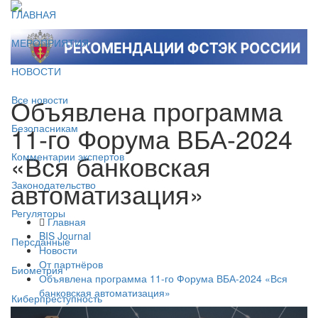
ГЛАВНАЯ
МЕРОПРИЯТИЯ
НОВОСТИ
Объявлена программа
Все новости
11-го Форума ВБА-2024
Безопасникам
«Вся банковская
Комментарии экспертов
автоматизация»
Законодательство
Регуляторы
Главная
BIS Journal
Персданные
Новости
От партнёров
Биометрия
Объявлена программа 11-го Форума ВБА-2024 «Вся
банковская автоматизация»
Киберпреступность