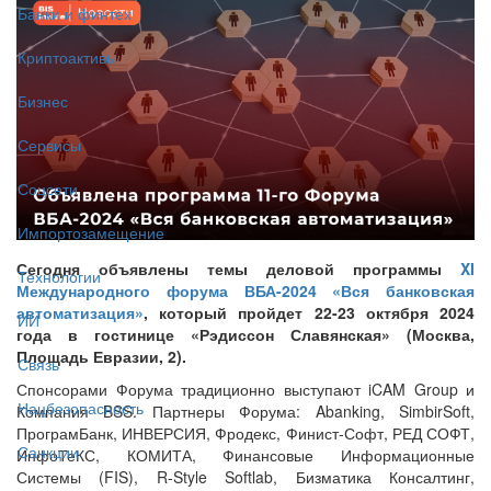
Банки и финтех
Криптоактивы
Бизнес
Сервисы
Соцсети
Импортозамещение
Сегодня объявлены темы деловой программы
XI
Технологии
Международного форума ВБА-2024 «Вся банковская
автоматизация»
, который пройдет 22-23 октября 2024
ИИ
года в гостинице «Рэдиссон Славянская» (Москва,
Площадь Евразии, 2).
Связь
Спонсорами Форума традиционно выступают iCAM Group и
Нацбезопасность
Компания BSS. Партнеры Форума: Abanking, SimbirSoft,
ПрограмБанк, ИНВЕРСИЯ, Фродекс, Финист-Софт, РЕД СОФТ,
Санкции
ИнфоТеКС, КОМИТА, Финансовые Информационные
Системы (FIS), R-Style Softlab, Бизматика Консалтинг,