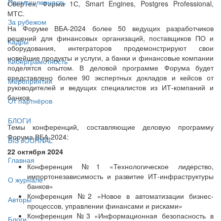
Промышленность
СберТех, Фирма 1С, Smart Engines, Postgres Professional,
МТС.
За рубежом
На Форуме ВБА-2024 более 50 ведущих разработчиков
решений для финансовых организаций, поставщиков ПО и
Кадры
оборудования, интеграторов продемонстрируют свои
новейшие продукты и услуги, а банки и финансовые компании
Киберграмотность
поделятся опытом. В деловой программе Форума будет
представлено более 90 экспертных докладов и кейсов от
Мероприятия
руководителей и ведущих специалистов из ИТ-компаний и
банков.
От партнёров
БЛОГИ
Темы конференций, составляющие деловую программу
Форума ВБА-2024:
BIS JOURNAL
22 октября 2024
Главная
Конференция №1 «Технологическое лидерство,
импортонезависимость и развитие ИТ-инфраструктуры
О журнале
банков»
Конференция №2 «Новое в автоматизации бизнес-
Авторы
процессов, управлении финансами и рисками»
Конференция №3 «Информационная безопасность в
Блоги