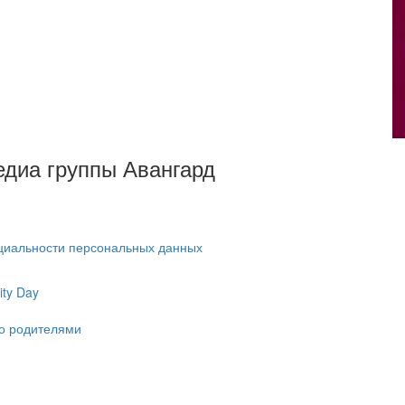
Медиа группы Авангард
циальности персональных данных
ty Day
ко родителями