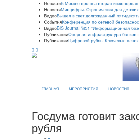
Новости
В Москве прошла вторая инженерная
Новости
Минцифры: Ограничения для детских
Видео
Вышел в свет долгожданный пятидесяты
События
Конференция по сетевой безопаснос
Видео
BIS Journal №51 "Информационная без
Публикации
Опорная инфраструктура банков в
Публикации
Цифровой рубль. Ключевые аспек
ГЛАВНАЯ
МЕРОПРИЯТИЯ
НОВОСТИ
Госдума готовит за
рубля