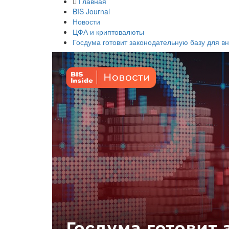
Главная
BIS Journal
Новости
ЦФА и криптовалюты
Госдума готовит законодательную базу для в