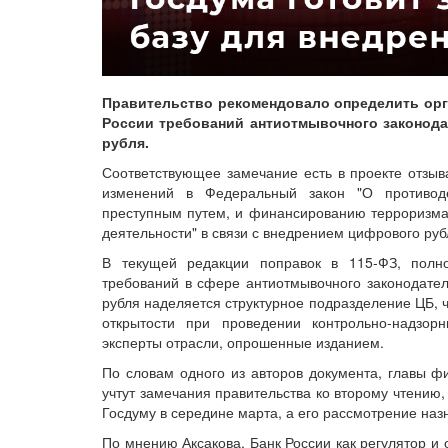
Правительство рекомендовало определить орг
России требований антиотмывочного законод
рубля.
Соответствующее замечание есть в проекте отзыв
изменений в Федеральный закон "О противоде
преступным путем, и финансированию терроризма"
деятельности" в связи с внедрением цифрового ру
В текущей редакции поправок в 115-ФЗ, пол
требований в сфере антиотмывочного законодате
рубля наделяется структурное подразделение ЦБ, 
открытости при проведении контрольно-надзор
эксперты отрасли, опрошенные изданием.
По словам одного из авторов документа, главы ф
учтут замечания правительства ко второму чтению,
Госдуму в середине марта, а его рассмотрение наз
По мнению Аксакова, Банк России как регулятор и