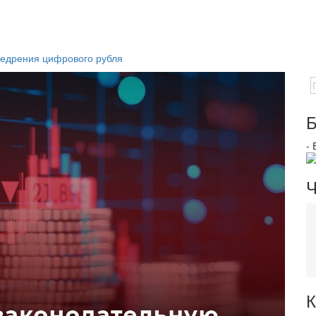
недрения цифрового рубля
Б
-
Ч
К