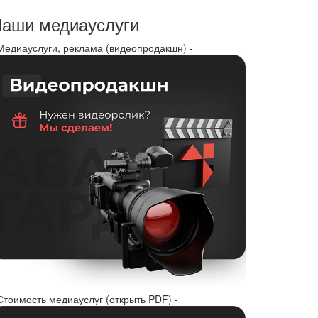
аши медиауслуги
 Медиауслуги, реклама (видеопродакшн) -
Стоимость медиауслуг (открыть PDF) -