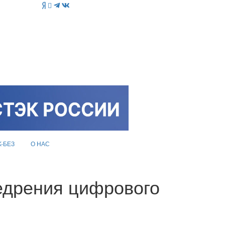
K-БЕЗ
О НАС
недрения цифрового