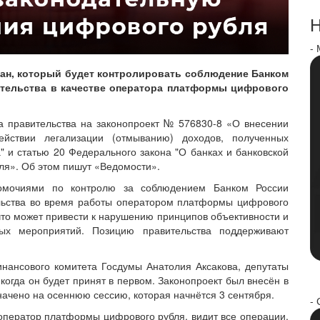
Н
-
ан, который будет контролировать соблюдение Банком
ательства в качестве оператора платформы цифрового
а правительства на законопроект № 576830-8 «О внесении
йствии легализации (отмыванию) доходов, полученных
 и статью 20 Федерального закона "О банках и банковской
бля». Об этом пишут «Ведомости».
номочиями по контролю за соблюдением Банком России
льства во время работы оператором платформы цифрового
что может привести к нарушению принципов объективности и
ных мероприятий. Позицию правительства поддерживают
инансового комитета Госдумы Анатолия Аксакова, депутаты
 когда он будет принят в первом. Законопроект был внесён в
начено на осеннюю сессию, которая начнётся 3 сентября.
- 
 оператор платформы цифрового рубля, видит все операции,