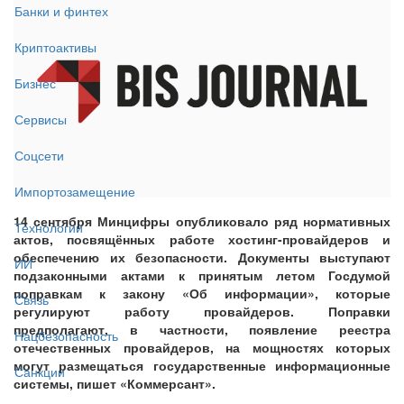
Банки и финтех
Криптоактивы
Бизнес
Сервисы
Соцсети
Импортозамещение
14 сентября Минцифры опубликовало ряд нормативных
Технологии
актов, посвящённых работе хостинг-провайдеров и
обеспечению их безопасности. Документы выступают
ИИ
подзаконными актами к принятым летом Госдумой
поправкам к закону «Об информации», которые
Связь
регулируют работу провайдеров. Поправки
предполагают, в частности, появление реестра
Нацбезопасность
отечественных провайдеров, на мощностях которых
могут размещаться государственные информационные
Санкции
системы, пишет «Коммерсант».