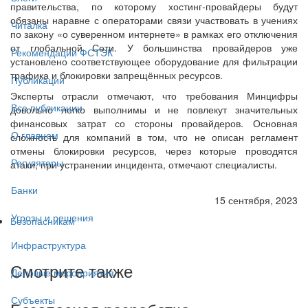
правительства, по которому хостинг-провайдеры будут
обязаны наравне с операторами связи участвовать в учениях
Читалка
по закону «о суверенном интернете» в рамках его отключения
от глобальной Сети. У большинства провайдеров уже
Рекомендации ФСТЭК
установлено соответствующее оборудование для фильтрации
трафика и блокировки запрещённых ресурсов.
Публикации
Эксперты отрасли отмечают, что требования Минцифры
Все публикации
довольно легко выполнимы и не повлекут значительных
финансовых затрат со стороны провайдеров. Основная
О главном
сложность для компаний в том, что не описан регламент
отмены блокировки ресурсов, через которые проводятся
Регуляторы
атаки, при устранении инцидента, отмечают специалисты.
Банки
15 сентября, 2023
Угрозы и решения
Безопасникам
Инфраструктура
Смотрите также
Деловые мероприятия
Субъекты