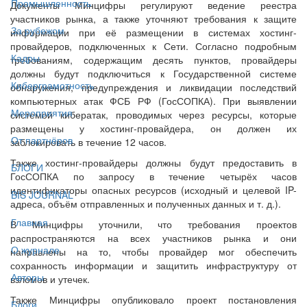
Промышленность
Документы Минцифры регулируют ведение реестра
участников рынка, а также уточняют требования к защите
За рубежом
информации при её размещении в системах хостинг-
провайдеров, подключенных к Сети. Согласно подробным
Кадры
требованиям, содержащим десять пунктов, провайдеры
должны будут подключиться к Государственной системе
Киберграмотность
обнаружения, предупреждения и ликвидации последствий
компьютерных атак ФСБ РФ (ГосСОПКА). При выявлении
Мероприятия
системой кибератак, проводимых через ресурсы, которые
размещены у хостинг-провайдера, он должен их
От партнёров
заблокировать в течение 12 часов.
Также хостинг-провайдеры должны будут предоставить в
БЛОГИ
ГосСОПКА по запросу в течение четырёх часов
идентификаторы опасных ресурсов (исходный и целевой IP-
BIS JOURNAL
адреса, объём отправленных и полученных данных и т. д.).
Главная
В Минцифры уточнили, что требования проектов
распространяются на всех участников рынка и они
О журнале
направлены на то, чтобы провайдер мог обеспечить
сохранность информации и защитить инфраструктуру от
Авторы
взломов и утечек.
Также Минцифры опубликовало проект постановления
Блоги