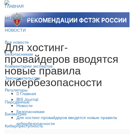
ГЛАВНАЯ
МЕРОПРИЯТИЯ
НОВОСТИ
Для хостинг-
Все новости
провайдеров вводятся
Безопасникам
новые правила
Комментарии экспертов
кибербезопасности
Законодательство
Регуляторы
Главная
BIS Journal
Персданные
Новости
Безопасникам
Биометрия
Для хостинг-провайдеров вводятся новые правила
кибербезопасности
Киберпреступность