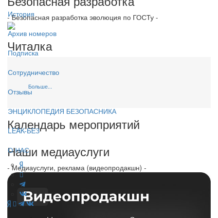
Безопасная разработка
История
- Безопасная разработка эволюция по ГОСТу -
Архив номеров
Читалка
Подписка
Сотрудничество
Больше...
Отзывы
ЭНЦИКЛОПЕДИЯ БЕЗОПАСНИКА
Календарь мероприятий
LEAK-БЕЗ
Наши медиауслуги
О НАС
- Медиауслуги, реклама (видеопродакшн) -