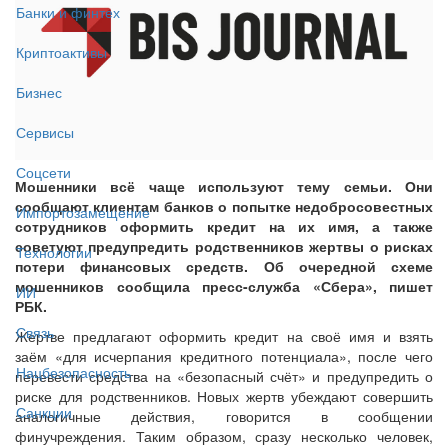
Банки и финтех
Криптоактивы
Бизнес
Сервисы
Соцсети
Мошенники всё чаще используют тему семьи. Они
сообщают клиентам банков о попытке недобросовестных
Импортозамещение
сотрудников оформить кредит на их имя, а также
советуют предупредить родственников жертвы о рисках
Технологии
потери финансовых средств. Об очередной схеме
мошенников сообщила пресс-служба «Сбера», пишет
ИИ
РБК.
Связь
Жертве предлагают оформить кредит на своё имя и взять
заём «для исчерпания кредитного потенциала», после чего
Нацбезопасность
перевести средства на «безопасный счёт» и предупредить о
риске для родственников. Новых жертв убеждают совершить
Санкции
аналогичные действия, говорится в сообщении
финучреждения. Таким образом, сразу несколько человек,