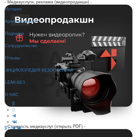
- Медиауслуги, реклама (видеопродакшн) -
История
Архив номеров
Подписка
Сотрудничество
Отзывы
ЭНЦИКЛОПЕДИЯ БЕЗОПАСНИКА
LEAK-БЕЗ
О НАС
- Стоимость медиауслуг (открыть PDF) -