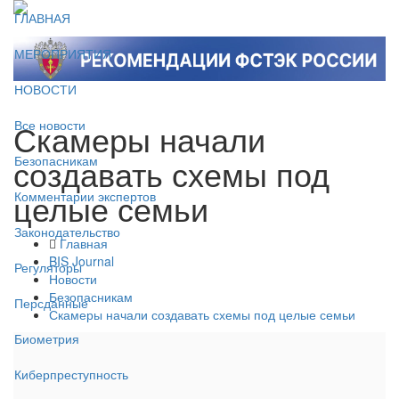
ГЛАВНАЯ
МЕРОПРИЯТИЯ
НОВОСТИ
Скамеры начали
Все новости
создавать схемы под
Безопасникам
целые семьи
Комментарии экспертов
Законодательство
Главная
BIS Journal
Регуляторы
Новости
Безопасникам
Персданные
Скамеры начали создавать схемы под целые семьи
Биометрия
Киберпреступность