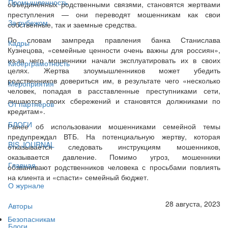
Промышленность
объединённых родственными связями, становятся жертвами
преступления — они переводят мошенникам как свои
За рубежом
собственные, так и заемные средства.
По словам зампреда правления банка Станислава
Кадры
Кузнецова, «семейные ценности очень важны для россиян»,
из-за чего мошенники начали эксплуатировать их в своих
Киберграмотность
целях. Жертва злоумышленников может убедить
родственников довериться им, в результате чего «несколько
Мероприятия
человек, попадая в расставленные преступниками сети,
лишаются своих сбережений и становятся должниками по
От партнёров
кредитам».
БЛОГИ
Ранее об использовании мошенниками семейной темы
предупреждал ВТБ. На потенциальную жертву, которая
BIS JOURNAL
отказывается следовать инструкциям мошенников,
оказывается давление. Помимо угроз, мошенники
Главная
обзванивают родственников человека с просьбами повлиять
на клиента и «спасти» семейный бюджет.
О журнале
28 августа, 2023
Авторы
Безопасникам
Блоги