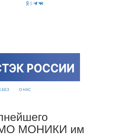
K-БЕЗ
О НАС
упнейшего
З МО МОНИКИ им