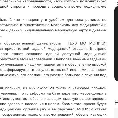
х различной направленности, итоги которых позволят гибко
- 
дной стороны и проводить социологические медицинские
быть ближе к пациенту в удобном для всех режиме, но
истические и аналитические материалы для медицинской и
базы данных, индивидуальную маршрутную карту и дневник
а.
 по образовательной деятельности ГБУЗ МО МОНИКИ:
ся приоритетной задачей медицинской отрасли. В стране
орого станет создание единой доступной медицинской
аботает в этом направлении. Наиболее важными задачами
коммуникация с нашими пациентами и обеспечение высокой
сть формируется в результате полной информированности
также активного осознанного участия больного в лечении под
яч больных, из них около 20 тысяч с наиболее сложной
 уверены, что платформа на базе закрытого мессенджера в
ым инструментом, обеспечивающим высокую эффективность
Н
ие здоровья населения в целом. Кроме того, проект будет
 медицинскую организацию и ее персонал. МОНИКИ станет
я современных технологических решений, обеспечивающих