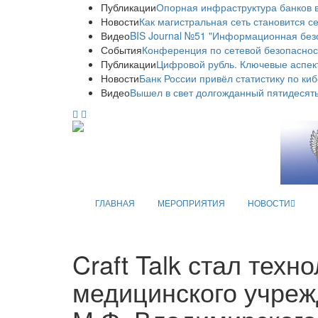
Публикации
Опорная инфраструктура банков в
Новости
Как магистральная сеть становится с
Видео
BIS Journal №51 "Информационная без
События
Конференция по сетевой безопаснос
Публикации
Цифровой рубль. Ключевые аспек
Новости
Банк России привёл статистику по ки
Видео
Вышел в свет долгожданный пятидесяты
ГЛАВНАЯ
МЕРОПРИЯТИЯ
НОВОСТИ
Craft Talk стал тех
медицинского учре