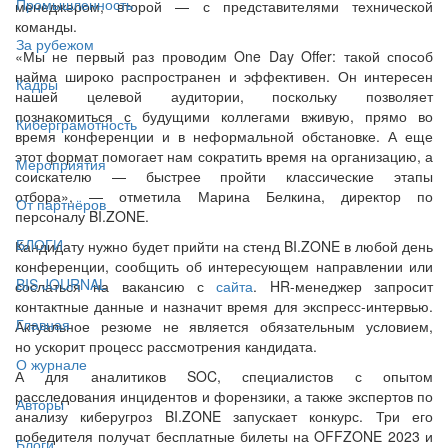
Промышленность
менеджером, второй — с представителями технической
команды.
За рубежом
«Мы не первый раз проводим One Day Offer: такой способ
найма широко распространен и эффективен. Он интересен
Кадры
нашей целевой аудитории, поскольку позволяет
познакомиться с будущими коллегами вживую, прямо во
Киберграмотность
время конференции и в неформальной обстановке. А еще
этот формат помогает нам сократить время на организацию, а
Мероприятия
соискателю — быстрее пройти классические этапы
отбора», — отметила Марина Белкина, директор по
От партнёров
персоналу BI.ZONE.
БЛОГИ
Кандидату нужно будет прийти на стенд BI.ZONE в любой день
конференции, сообщить об интересующем направлении или
BIS JOURNAL
сослаться на вакансию с
сайта
. HR-менеджер запросит
контактные данные и назначит время для экспресс-интервью.
Главная
Актуальное резюме не является обязательным условием,
но ускорит процесс рассмотрения кандидата.
О журнале
А для аналитиков SOC, специалистов с опытом
расследования инцидентов и форензики, а также экспертов по
Авторы
анализу киберугроз BI.ZONE запускает конкурс. Три его
победителя получат бесплатные билеты на OFFZONE 2023 и
Блоги