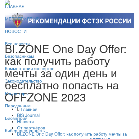
ГЛАВНАЯ
МЕРОПРИЯТИЯ
НОВОСТИ
BI.ZONE One Day Offer:
Все новости
как получить работу
Безопасникам
мечты за один день и
Комментарии экспертов
бесплатно попасть на
Законодательство
OFFZONE 2023
Регуляторы
Персданные
Главная
BIS Journal
Биометрия
Новости
От партнёров
Киберпреступность
BI.ZONE One Day Offer: как получить работу мечты за