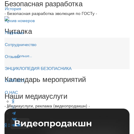
Безопасная разработка
История
- Безопасная разработка эволюция по ГОСТу -
Архив номеров
Читалка
Подписка
Сотрудничество
Больше...
Отзывы
ЭНЦИКЛОПЕДИЯ БЕЗОПАСНИКА
Календарь мероприятий
LEAK-БЕЗ
О НАС
Наши медиауслуги
- Медиауслуги, реклама (видеопродакшн) -