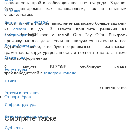
возможность пройти собеседование вне очереди. Задания
будут интересны как начинающим, так и опытным
Читалка
специалистам.
Рекомендации ФСТЭК
Чтобы принять участие, выполните как можно больше заданий
из
списка
и до 13 августа пришлите решения на
Публикации
почту friends@bi.zone с темой One Day Offer. Выиграть
проходку можно даже если не получится выполнить все
Все публикации
задания. Главное, что будет оцениваться, — техническая
грамотность, структурированность и полнота ответа, а также
О главном
качество оформления.
21 августа BI.ZONE опубликует имена
Регуляторы
трех победителей в
телеграм-канале
.
Банки
31 июля, 2023
Угрозы и решения
От партнёров
Инфраструктура
Смотрите также
Деловые мероприятия
Субъекты