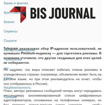
Банки и финтех
Криптоактивы
Бизнес
Сервисы
Соцсети
Telegram реализовал сбор IP-адресов пользователей, не
Импортозамещение
купивших Premium-подписку — для таргетинга рекламы. В
компании уточнили, что другие геоданные для этих целей
Технологии
не собираются.
ИИ
По задумке, эта мера поможет избегать показа рекламы в
определённых странах (например, объявление может быть на
Связь
русском языке, но при этом рекламодатель не хочет, чтобы
оно отображалось в России).
Нацбезопасность
Плюс, авторы рекламных сообщений теперь могут передавать
мессенджеру анонимизированный список шифрованных
Санкции
идентификаторов, основанных на телефонных номерах, но
без прямого использования самих номеров — чтобы