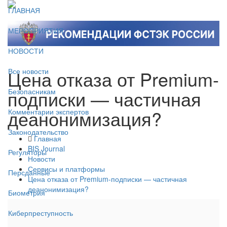
ГЛАВНАЯ
МЕРОПРИЯТИЯ
НОВОСТИ
Цена отказа от Premium-
Все новости
подписки — частичная
Безопасникам
деанонимизация?
Комментарии экспертов
Законодательство
Главная
BIS Journal
Регуляторы
Новости
Сервисы и платформы
Персданные
Цена отказа от Premium-подписки — частичная
деанонимизация?
Биометрия
Киберпреступность