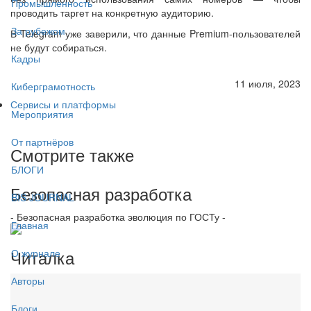
Промышленность
проводить таргет на конкретную аудиторию.
За рубежом
В Telegram уже заверили, что данные Premium-пользователей
не будут собираться.
Кадры
11 июля, 2023
Киберграмотность
Сервисы и платформы
Мероприятия
От партнёров
Смотрите также
БЛОГИ
Безопасная разработка
BIS JOURNAL
- Безопасная разработка эволюция по ГОСТу -
Главная
Читалка
О журнале
Авторы
Блоги