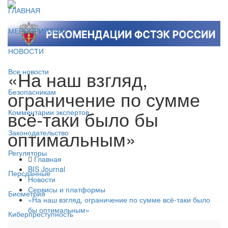
ГЛАВНАЯ
МЕРОПРИЯТИЯ
НОВОСТИ
«На наш взгляд,
Все новости
ограничение по сумме
Безопасникам
всё-таки было бы
Комментарии экспертов
оптимальным»
Законодательство
Регуляторы
Главная
BIS Journal
Персданные
Новости
Сервисы и платформы
Биометрия
«На наш взгляд, ограничение по сумме всё-таки было
бы оптимальным»
Киберпреступность