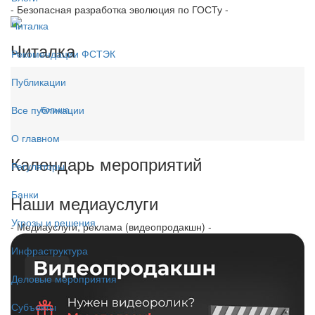
- Безопасная разработка эволюция по ГОСТу -
Читалка
Читалка
Рекомендации ФСТЭК
Публикации
Все публикации
Больше...
О главном
Календарь мероприятий
Регуляторы
Банки
Наши медиауслуги
Угрозы и решения
- Медиауслуги, реклама (видеопродакшн) -
Инфраструктура
Деловые мероприятия
Субъекты