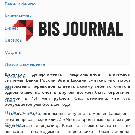
Банки и финтех
Криптоактивы
Бизнес
Сервисы
Соцсети
Импортозамещение
Директор департамента национальной платёжной
Технологии
системы Банка России Алла Бакина считает, что порог
бесплатных переводов клиента самому себе со счёта в
ИИ
одном банке на счёт в другом должен быть ограничен
суммой в 1,4 млн рублей. Она отметила, что это
Связь
обсуждается уже больше года.
Нацбезопасность
По словам представительницы регулятора, мнения банкиров в
этом вопросе разделились: «Многие кредитные организации
Санкции
поддерживают инициативу. Какие-то игроки опасаются — их
беспокоит необходимость перестройки бизнес-модели,