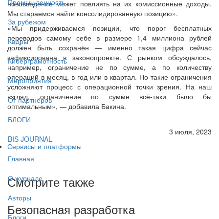
Промышленность
нововведение может повлиять на их комиссионные доходы.
Мы стараемся найти консолидированную позицию».
За рубежом
«Мы придерживаемся позиции, что порог бесплатных
переводов самому себе в размере 1,4 миллиона рублей
Кадры
должен быть сохранён — именно такая цифра сейчас
зафиксирована в законопроекте. С рынком обсуждалось,
Киберграмотность
например, ограничение не по сумме, а по количеству
операций в месяц, в год или в квартал. Но такие ограничения
Мероприятия
усложняют процесс с операционной точки зрения. На наш
взгляд, ограничение по сумме всё-таки было бы
От партнёров
оптимальным», — добавила Бакина.
БЛОГИ
3 июля, 2023
BIS JOURNAL
Сервисы и платформы
Главная
Смотрите также
О журнале
Авторы
Безопасная разработка
Блоги