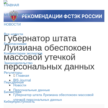
ГЛАВНАЯ
МЕРОПРИЯТИЯ
НОВОСТИ
Губернатор штата
Все новости
Луизиана обеспокоен
Безопасникам
массовой утечкой
Комментарии экспертов
персональных данных
Законодательство
Регуляторы
Главная
BIS Journal
Персданные
Новости
Персональные данные
Биометрия
Губернатор штата Луизиана обеспокоен массовой
утечкой персональных данных
Киберпреступность