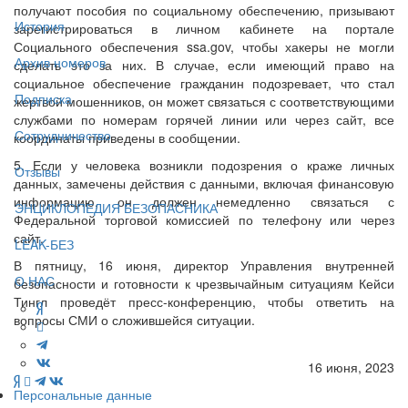
получают пособия по социальному обеспечению, призывают
История
зарегистрироваться в личном кабинете на портале
Социального обеспечения ssa.gov, чтобы хакеры не могли
Архив номеров
сделать это за них. В случае, если имеющий право на
социальное обеспечение гражданин подозревает, что стал
Подписка
жертвой мошенников, он может связаться с соответствующими
службами по номерам горячей линии или через сайт, все
Сотрудничество
координаты приведены в сообщении.
5. Если у человека возникли подозрения о краже личных
Отзывы
данных, замечены действия с данными, включая финансовую
информацию, он должен немедленно связаться с
ЭНЦИКЛОПЕДИЯ БЕЗОПАСНИКА
Федеральной торговой комиссией по телефону или через
сайт.
LEAK-БЕЗ
В пятницу, 16 июня, директор Управления внутренней
О НАС
безопасности и готовности к чрезвычайным ситуациям Кейси
Тингл проведёт пресс-конференцию, чтобы ответить на
вопросы СМИ о сложившейся ситуации.
16 июня, 2023
Персональные данные