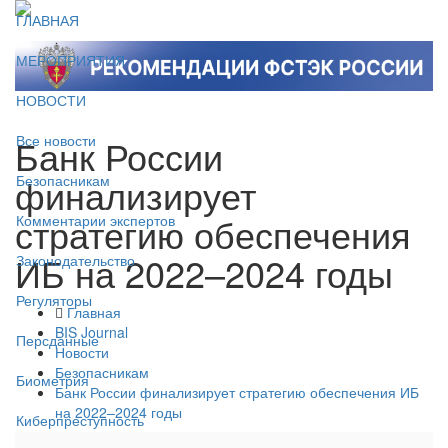
ГЛАВНАЯ
МЕРОПРИЯТИЯ
НОВОСТИ
Банк России
Все новости
финализирует
Безопасникам
стратегию обеспечения
Комментарии экспертов
ИБ на 2022–2024 годы
Законодательство
Регуляторы
Главная
BIS Journal
Персданные
Новости
Безопасникам
Биометрия
Банк России финализирует стратегию обеспечения ИБ
на 2022–2024 годы
Киберпреступность