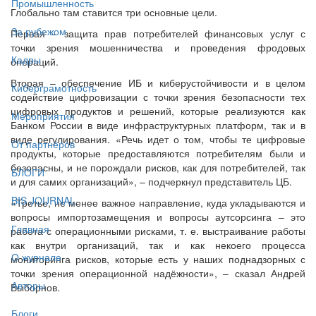
Промышленность
Глобально там ставится три основные цели.
За рубежом
Первая – защита прав потребителей финансовых услуг с
точки зрения мошенничества и проведения фродовых
Кадры
операций.
Вторая – обеспечение ИБ и киберустойчивости и в целом
Киберграмотность
содействие цифровизации с точки зрения безопасности тех
цифровых продуктов и решений, которые реализуются как
Мероприятия
Банком России в виде инфраструктурных платформ, так и в
виде регулирования. «Речь идет о том, чтобы те цифровые
От партнёров
продукты, которые предоставляются потребителям были и
безопасны, и не порождали рисков, как для потребителей, так
БЛОГИ
и для самих организаций», – подчеркнул представитель ЦБ.
BIS JOURNAL
«Третье, не менее важное направление, куда укладываются и
вопросы импортозамещения и вопросы аутсорсинга – это
Главная
работа с операционными рисками, т. е. выстраивание работы
как внутри организаций, так и как некоего процесса
О журнале
мониторинга рисков, которые есть у наших поднадзорных с
точки зрения операционной надёжности», – сказал Андрей
Авторы
Выборнов.
Блоги