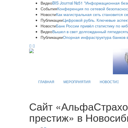
Видео
BIS Journal №51 "Информационная без
События
Конференция по сетевой безопаснос
Новости
Как магистральная сеть становится с
Публикации
Цифровой рубль. Ключевые аспек
Новости
Банк России привёл статистику по ки
Видео
Вышел в свет долгожданный пятидесяты
Публикации
Опорная инфраструктура банков в
ГЛАВНАЯ
МЕРОПРИЯТИЯ
НОВОСТИ
Сайт «АльфаСтрахо
престиж» в Новосиб