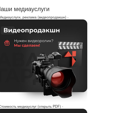
аши медиауслуги
 Медиауслуги, реклама (видеопродакшн) -
Стоимость медиауслуг (открыть PDF) -