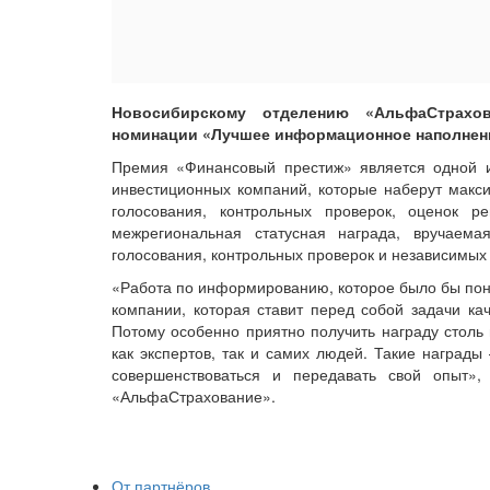
Новосибирскому отделению «АльфаСтрахо
номинации «Лучшее информационное наполнени
Премия «Финансовый престиж» является одной из
инвестиционных компаний, которые наберут макс
голосования, контрольных проверок, оценок р
межрегиональная статусная награда, вручаем
голосования, контрольных проверок и независимых
«Работа по информированию, которое было бы поня
компании, которая ставит перед собой задачи кач
Потому особенно приятно получить награду столь
как экспертов, так и самих людей. Такие награды
совершенствоваться и передавать свой опыт»
«АльфаСтрахование».
От партнёров