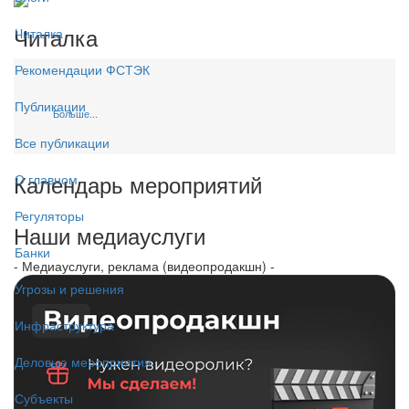
Читалка
Читалка
Рекомендации ФСТЭК
Публикации
Больше...
Все публикации
Календарь мероприятий
О главном
Регуляторы
Наши медиауслуги
Банки
- Медиауслуги, реклама (видеопродакшн) -
Угрозы и решения
Инфраструктура
Деловые мероприятия
Субъекты