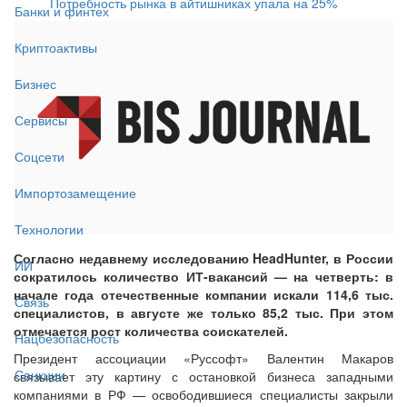
Потребность рынка в айтишниках упала на 25%
Банки и финтех
Криптоактивы
Бизнес
Сервисы
Соцсети
Импортозамещение
Технологии
Согласно недавнему исследованию HeadHunter, в России
ИИ
сократилось количество ИТ-вакансий — на четверть: в
начале года отечественные компании искали 114,6 тыс.
Связь
специалистов, в августе же только 85,2 тыс. При этом
отмечается рост количества соискателей.
Нацбезопасность
Президент ассоциации «Руссофт» Валентин Макаров
Санкции
связывает эту картину с остановкой бизнеса западными
компаниями в РФ — освободившиеся специалисты закрыли