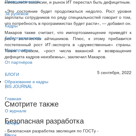
Промышленность
имевшиеся вакансии, и рынок ИТ перестал быть дефицитным.
«Это состояние будет продолжаться недолго. Рост уровня
За рубежом
зарплаты сотрудников по ряду специальностей говорит о том,
что потребность в программистах будет расти», — добавил он.
Кадры
Макаров также считает, что импортозамещение приведёт к
Киберграмотность
росту количества айтишников. Плюс, к этому прибавится
постепенный рост ИТ-экспорта в «дружественные» страны.
Мероприятия
Таким образом, «рост числа вакансий и возвращение
дефицита кадров неизбежны», заключил Макаров.
От партнёров
5 сентября, 2022
БЛОГИ
Образование и кадры
BIS JOURNAL
Главная
Смотрите также
О журнале
Безопасная разработка
Авторы
- Безопасная разработка эволюция по ГОСТу -
Блоги