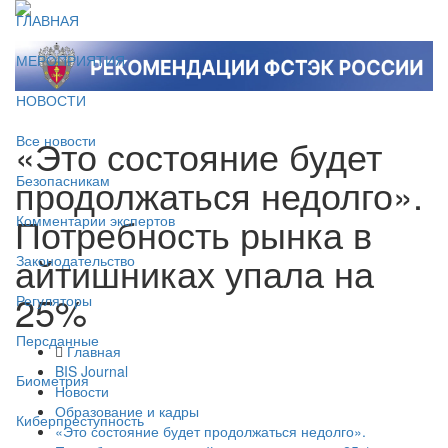
ГЛАВНАЯ
МЕРОПРИЯТИЯ
НОВОСТИ
«Это состояние будет
Все новости
продолжаться недолго».
Безопасникам
Потребность рынка в
Комментарии экспертов
айтишниках упала на
Законодательство
25%
Регуляторы
Персданные
Главная
BIS Journal
Биометрия
Новости
Образование и кадры
Киберпреступность
«Это состояние будет продолжаться недолго».