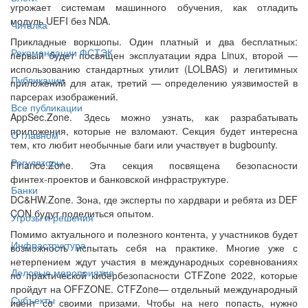
угрожает системам машинного обучения, как отладить
модуль UEFI без NDA.
Читалка
Прикладные воркшопы. Один платный и два бесплатных:
Рекомендации ФСТЭК
первый будет посвящен эксплуатации ядра Linux, второй —
использованию стандартных утилит (LOLBAS) и легитимных
Публикации
приложений для атак, третий — определению уязвимостей в
парсерах изображений.
Все публикации
AppSec.Zone. Здесь можно узнать, как разрабатывать
приложения, которые не взломают. Секция будет интересна
О главном
тем, кто любит необычные баги или участвует в bugbounty.
Регуляторы
Finance.Zone. Эта секция посвящена безопасности
финтех‑проектов и банковской инфраструктуре.
Банки
DC&HW.Zone. Зона, где эксперты по хардвари и ребята из DEF
CON будут поделиться опытом.
Угрозы и решения
Помимо актуального и полезного контента, у участников будет
Инфраструктура
возможность испытать себя на практике. Многие уже с
нетерпением ждут участия в международных соревнованиях
Деловые мероприятия
по практической кибербезопасности CTFZone 2022, которые
пройдут на OFFZONE. CTFZone— отдельный международный
Субъекты
ивент со своими призами. Чтобы на него попасть, нужно