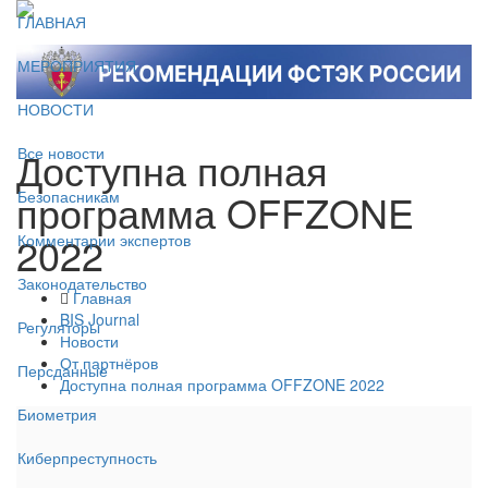
ГЛАВНАЯ
МЕРОПРИЯТИЯ
НОВОСТИ
Доступна полная
Все новости
программа OFFZONE
Безопасникам
2022
Комментарии экспертов
Законодательство
Главная
BIS Journal
Регуляторы
Новости
От партнёров
Персданные
Доступна полная программа OFFZONE 2022
Биометрия
Киберпреступность