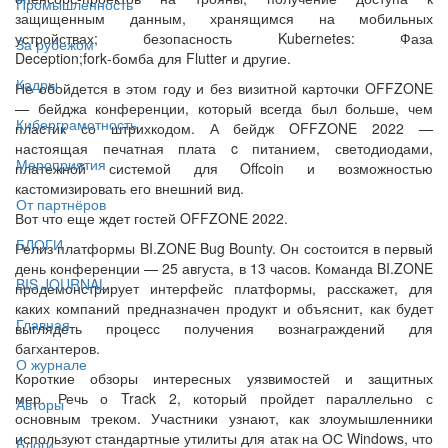
Промышленность
защищенным данным, хранящимся на мобильных
устройствах; безопасность Kubernetes: Фаза
За рубежом
Deception;fork‑бомба для Flutter и другие.
Кадры
Не обойдется в этом году и без визитной карточки OFFZONE
— бейджа конференции, который всегда был больше, чем
Киберграмотность
пластик со штрихкодом. А бейдж OFFZONE 2022 —
настоящая печатная плата c питанием, светодиодами,
Мероприятия
платежной системой для Offcoin и возможностью
кастомизировать его внешний вид.
От партнёров
Вот что еще ждет гостей OFFZONE 2022.
БЛОГИ
Релиз платформы BI.ZONE Bug Bounty. Он состоится в первый
день конференции — 25 августа, в 13 часов. Команда BI.ZONE
BIS JOURNAL
продемонстрирует интерфейс платформы, расскажет, для
каких компаний предназначен продукт и объяснит, как будет
Главная
выглядеть процесс получения вознаграждений для
багхантеров.
О журнале
Короткие обзоры интересных уязвимостей и защитных
мер. Речь о Track 2, который пройдет параллельно с
Авторы
основным треком. Участники узнают, как злоумышленники
используют стандартные утилиты для атак на ОС Windows, что
Блоги