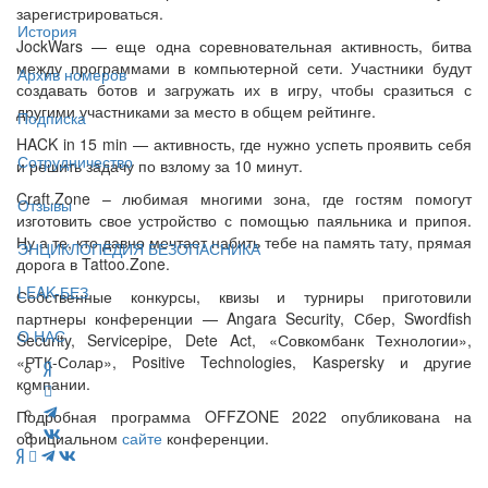
зарегистрироваться.
История
JockWars — еще одна соревновательная активность, битва
между программами в компьютерной сети. Участники будут
Архив номеров
создавать ботов и загружать их в игру, чтобы сразиться с
другими участниками за место в общем рейтинге.
Подписка
HACK in 15 min — активность, где нужно успеть проявить себя
Сотрудничество
и решить задачу по взлому за 10 минут.
Craft.Zone – любимая многими зона, где гостям помогут
Отзывы
изготовить свое устройство с помощью паяльника и припоя.
Ну а те, кто давно мечтает набить тебе на память тату, прямая
ЭНЦИКЛОПЕДИЯ БЕЗОПАСНИКА
дорога в Tattoo.Zone.
LEAK-БЕЗ
Собственные конкурсы, квизы и турниры приготовили
партнеры конференции — Angara Security, Сбер, Swordfish
О НАС
Security, Servicepipe, Dete Act, «Совкомбанк Технологии»,
«РТК-Солар», Positive Technologies, Kaspersky и другие
компании.
Подробная программа OFFZONE 2022 опубликована на
официальном
сайте
конференции.