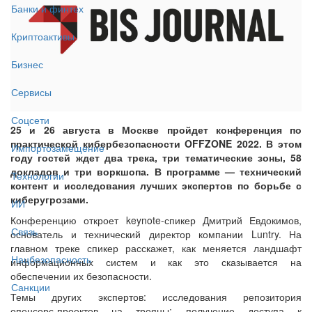
Банки и финтех
Криптоактивы
Бизнес
Сервисы
Соцсети
25 и 26 августа в Москве пройдет конференция по
практической кибербезопасности OFFZONE 2022. В этом
Импортозамещение
году гостей ждет два трека, три тематические зоны, 58
докладов и три воркшопа. В программе — технический
Технологии
контент и исследования лучших экспертов по борьбе с
киберугрозами.
ИИ
Конференцию откроет keynote-спикер Дмитрий Евдокимов,
Связь
основатель и технический директор компании Luntry. На
главном треке спикер расскажет, как меняется ландшафт
Нацбезопасность
информационных систем и как это сказывается на
обеспечении их безопасности.
Санкции
Темы других экспертов: исследования репозитория
опенсорс‑проектов на трояны; получение доступа к