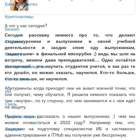
Банки и финтех
Криптоактивы
А что у нас сегодня?
Бизнес
Сегодня расскажу немного про то, что делают
старшекурсники и выпускники в своей учебной
Сервисы
деятельности и заодно спою оду выпускникам,
«выжившим» в финальной мясорубке ;) ведь мы шли на
Соцсети
встречу, меняли даже преподавателей… Одно остаётся
неизменной - это научить студентов учится, и как раз те
Импортозамещение
кто дошёл, он можно сказать, научился. Кто-то больше,
кто-то меньше, но научился.
Технологии
Абитуриенты когда приходят они не знают коечной точки; что
ИИ
они получат, чему обучатся. Я решила немного показать что
там «внутри», по ту сторону, кто чем занимается и с чем идёт
Связь
на защиту.
Пришла пора рассказать о наших выпускниках :) чем мы
Нацбезопасность
можем похвастаться в 2022 году? Например тем, что,
лицензию на подготовку специалистов ИБ и системного
Санкции
администрирования в ITHub мы получили уже бессрочную.