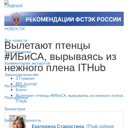
ГЛАВНАЯ
МЕРОПРИЯТИЯ
НОВОСТИ
Вылетают птенцы
Все новости
#ИБиСА, вырываясь из
Безопасникам
нежного плена ITHub
Комментарии экспертов
Законодательство
Главная
BIS Journal
Регуляторы
Блоги
Вылетают птенцы #ИБиСА, вырываясь из нежного плена
Персданные
ITHub
Биометрия
Киберпреступность
Екатерина Старостина
, IThub college