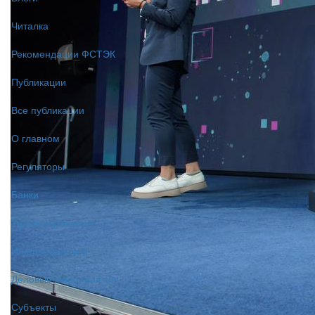
Читалка
Рекомендации ФСТЭК
Публикации
Все публикации
О главном
Регуляторы
Банки
Угрозы и решения
Инфраструктура
Деловые мероприятия
Субъекты