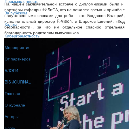
Промышленность
На нашей заключительной встрече с дипломниками были и
партнёры кафедры #ИБиСА, кто не пожалел время и пришёл с
За рубежом
напутственными словами для ребят - это Богдашев Валерий,
исполнительный директор R-Vision, и Широков Евгений, «Код
Кадры
безопасности», за что им отдельное спасибо отдельная
благодарность родителям выпускников.
Киберграмотность
Мероприятия
От партнёров
БЛОГИ
BIS JOURNAL
Главная
О журнале
Авторы
Блоги