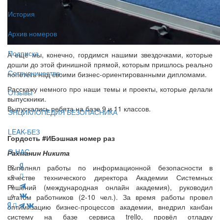
История
Архив номеров
Подписка
А ещё мы, конечно, гордимся нашими звездочками, которые
дошли до этой финишной прямой, которым пришлось реально
Сотрудничество
попотеть над своими бизнес-ориентированными дипломами.
Расскажу немного про наши темы и проекты, которые делали
Отзывы
выпускники.
Выпускались ребята на базе 9 и 11 классов.
ЭНЦИКЛОПЕДИЯ БЕЗОПАСНИКА
LEAK-БЕЗ
Гордость #ИБэшная номер раз
О НАС
Рахманин Никита
Выполнял работы по информационной безопасности в
качестве технического директора Академии Системных
Решений (международная онлайн академия), руководил
штатом работников (2-10 чел.). За время работы провел
оптимизацию бизнес-процессов академии, внедрил канбан
систему на базе сервиса trello, провёл отладку