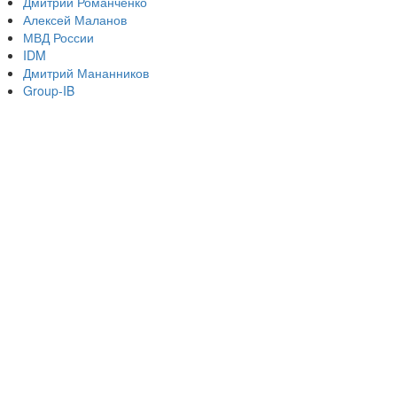
Дмитрий Романченко
Алексей Маланов
МВД России
IDM
Дмитрий Мананников
Group-IB