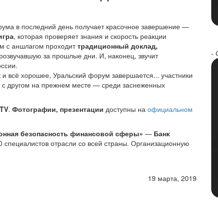
ума в последний день получает красочное завершение —
игра
, которая проверяет знания и скорость реакции
ем с аншлагом проходит
традиционный доклад,
- 
звучавшую за прошлые дни. И, наконец, звучит
ссии.
как и всё хорошее, Уральский форум завершается... участники
г с другом на прежнем месте — среди заснеженных
 TV
.
Фотографии, презентации
доступны на
официальном
онная безопасность финансовой сферы»
—
Банк
0 специалистов отрасли со всей страны. Организационную
19 марта, 2019