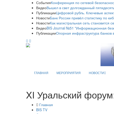
События
Конференция по сетевой безопаснос
Видео
Вышел в свет долгожданный пятидесяты
Публикации
Цифровой рубль. Ключевые аспек
Новости
Банк России привёл статистику по ки
Новости
Как магистральная сеть становится с
Видео
BIS Journal №51 "Информационная без
Публикации
Опорная инфраструктура банков в
ГЛАВНАЯ
МЕРОПРИЯТИЯ
НОВОСТИ
XI Уральский форум
Главная
BIS TV