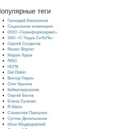
опулярные теги
Геннадий Емельянов
Социальная инженерия
ООО «Газинформсервис»
ЗАО «С-Терра СиЭсПи»
Сергей Солдатов
Ronen Shpirer
Мария Лурье
RISC
НСПК
Gal Diskin
Виктор Пярин
Олег Крылов
Кибертерроризм
Сергей Белов
Елена Сучкова
R-Vision
Станислав Павлунин
Султан Денильханов
Илья Медведовский