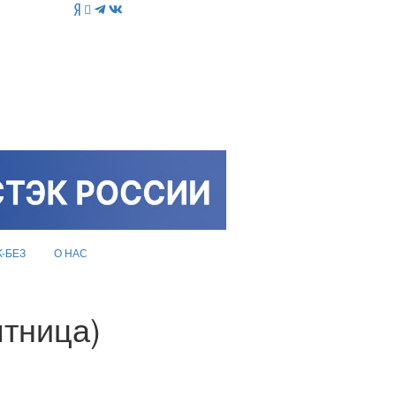
K-БЕЗ
О НАС
ятница)