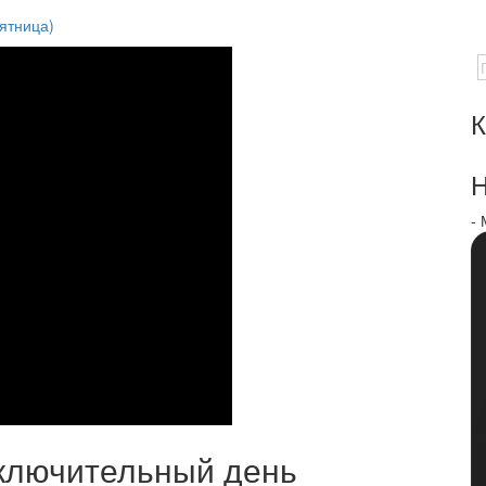
ятница)
К
Н
-
аключительный день