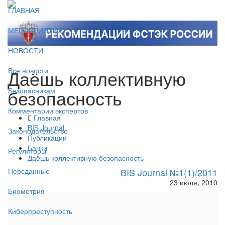
ГЛАВНАЯ
МЕРОПРИЯТИЯ
НОВОСТИ
Даёшь коллективную
Все новости
безопасность
Безопасникам
Комментарии экспертов
Главная
BIS Journal
Законодательство
Публикации
Банки
Регуляторы
Даёшь коллективную безопасность
BIS Journal №1(1)/2011
Персданные
23 июля, 2010
Биометрия
Киберпреступность