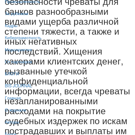
безопасности чреваты для
Промышленность
банков разнообразными
За рубежом
видами ущерба различной
Кадры
степени тяжести, а также и
иных негативных
Киберграмотность
последствий. Хищения
Мероприятия
хакерами клиентских денег,
От партнёров
вызванные утечкой
БЛОГИ
конфиденциальной
BIS JOURNAL
информации, всегда чреваты
незапланированными
Главная
расходами на покрытие
О журнале
судебных издержек по искам
Авторы
пострадавших и выплаты им
Блоги