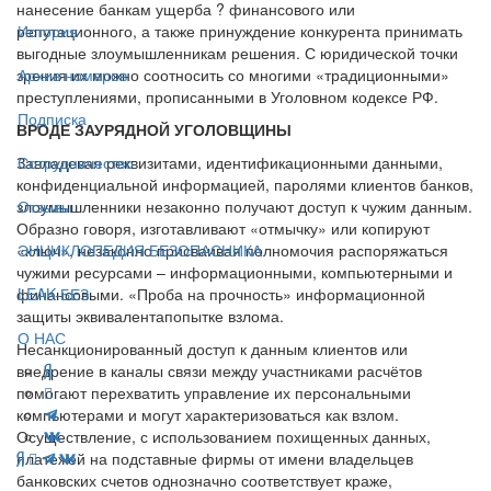
нанесение банкам ущерба ? финансового или
репутационного, а также принуждение конкурента принимать
История
выгодные злоумышленникам решения. С юридической точки
зрения их можно соотносить со многими «традиционными»
Архив номеров
преступлениями, прописанными в Уголовном кодексе РФ.
Подписка
ВРОДЕ ЗАУРЯДНОЙ УГОЛОВЩИНЫ
Завладевая реквизитами, идентификационными данными,
Сотрудничество
конфиденциальной информацией, паролями клиентов банков,
злоумышленники незаконно получают доступ к чужим данным.
Отзывы
Образно говоря, изготавливают «отмычку» или копируют
«ключ», незаконно присваивая полномочия распоряжаться
ЭНЦИКЛОПЕДИЯ БЕЗОПАСНИКА
чужими ресурсами – информационными, компьютерными и
финансовыми. «Проба на прочность» информационной
LEAK-БЕЗ
защиты эквивалентапопытке взлома.
О НАС
Несанкционированный доступ к данным клиентов или
внедрение в каналы связи между участниками расчётов
помогают перехватить управление их персональными
компьютерами и могут характеризоваться как взлом.
Осуществление, с использованием похищенных данных,
платежей на подставные фирмы от имени владельцев
банковских счетов однозначно соответствует краже,