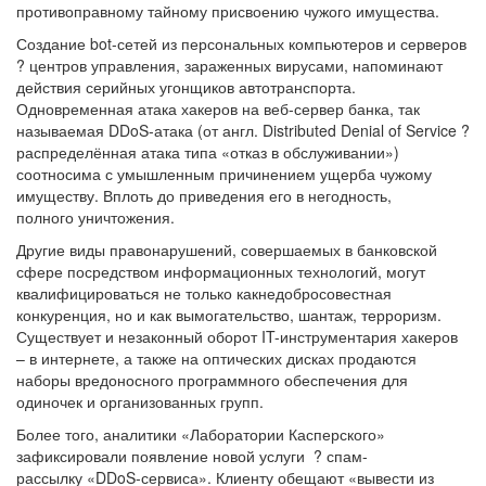
противоправному тайному присвоению чужого имущества.
Создание bot-сетей из персональных компьютеров и серверов
? центров управления, зараженных вирусами, напоминают
действия серийных угонщиков автотранспорта.
Одновременная атака хакеров на веб-сервер банка, так
называемая DDoS-атака (от англ. Distributed Denial of Service ?
распределённая атака типа «отказ в обслуживании»)
соотносима с умышленным причинением ущерба чужому
имуществу. Вплоть до приведения его в негодность,
полного уничтожения.
Другие виды правонарушений, совершаемых в банковской
сфере посредством информационных технологий, могут
квалифицироваться не только какнедобросовестная
конкуренция, но и как вымогательство, шантаж, терроризм.
Существует и незаконный оборот IT-инструментария хакеров
– в интернете, а также на оптических дисках продаются
наборы вредоносного программного обеспечения для
одиночек и организованных групп.
Более того, аналитики «Лаборатории Касперского»
зафиксировали появление новой услуги ? спам-
рассылку «DDoS-сервиса». Клиенту обещают «вывести из