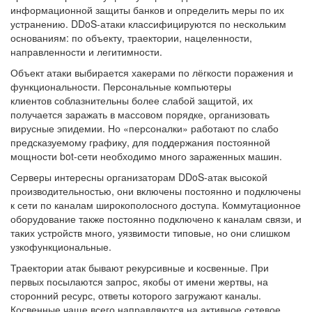
информационной защиты банков и определить меры по их
устранению. DDoS-атаки классифицируются по нескольким
основаниям: по объекту, траектории, нацеленности,
направленности и легитимности.
Объект атаки выбирается хакерами по лёгкости поражения и
функциональности. Персональные компьютеры
клиентов соблазнительны более слабой защитой, их
получается заражать в массовом порядке, организовать
вирусные эпидемии. Но «персоналки» работают по слабо
предсказуемому графику, для поддержания постоянной
мощности bot-сети необходимо много зараженных машин.
Серверы интересны организаторам DDoS-атак высокой
производительностью, они включены постоянно и подключены
к сети по каналам широкополосного доступа. Коммутационное
оборудование также постоянно подключено к каналам связи, и
таких устройств много, уязвимости типовые, но они слишком
узкофункциональные.
Траектории атак бывают рекурсивные и косвенные. При
первых посылаются запрос, якобы от имени жертвы, на
сторонний ресурс, ответы которого загружают каналы.
Косвенные чаще всего направляются на активное сетевое