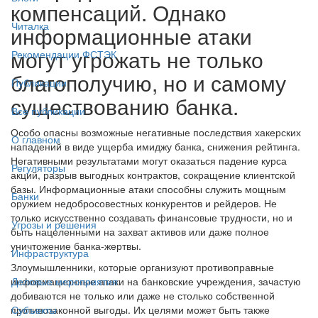
компенсаций. Однако
Читалка
информационные атаки
могут угрожать не только
Рекомендации ФСТЭК
благополучию, но и самому
Публикации
существованию банка.
Все публикации
Особо опасны возможные негативные последствия хакерских
О главном
нападений в виде ущерба имиджу банка, снижения рейтинга.
Негативными результатами могут оказаться падение курса
Регуляторы
акций, разрыв выгодных контрактов, сокращение клиентской
базы. Информационные атаки способны служить мощным
Банки
оружием недобросовестных конкурентов и рейдеров. Не
только искусственно создавать финансовые трудности, но и
Угрозы и решения
быть нацеленными на захват активов или даже полное
уничтожение банка-жертвы.
Инфраструктура
Злоумышленники, которые организуют противоправные
информационные атаки на банковские учреждения, зачастую
Деловые мероприятия
добиваются не только или даже не столько собственной
противозаконной выгоды. Их целями может быть также
Субъекты