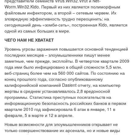
представители семейств Virus.Win32.Virut и Net-
Worm.Win32.Kido. Первый из них является полиморфным
файловым инфектором, а второй – сетевым червем. Их
зловредную эффективность трудно переоценить: на
сегодняшний день «зомби-сеть», построенная Kido, является
одной из самых больших в мире.
ЧЕГО НАМ НЕ ХВАТАЕТ
Уровень угрозы заражения повышается основной тенденцией
последних месяцев – злоумышленники пишут менее
заметные, чем прежде, эксплойты. В четвертом квартале 2009
года ими было инфицировано в общей сложности 5,5 млн.
веб-страниц более чем на 560 000 сайтов. По состоянию на
конец прошлого года, согласно опубликованному
калифорнийской компанией Dasient отчету, на компьютер
жертвы в среднем устанавливалось 2,8 вредоносной
программы. Статистика преступных посягательств на
информационную безопасность российских банков в первом
квартале 2010 год зафиксировала 6 атак в январе, 11 в
феврале, 5 в марте и 12 в апреле.
Новые возможности для злоумышленников открывает не
только совершенствование их арсенала, но и новые виды