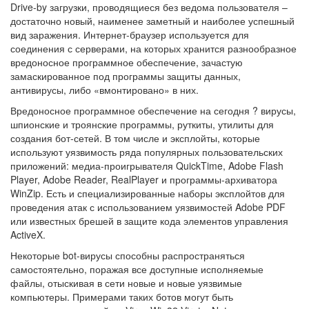
Drive-by загрузки, проводящиеся без ведома пользователя –
достаточно новый, наименее заметный и наиболее успешный
вид заражения. Интернет-браузер используется для
соединения с серверами, на которых хранится разнообразное
вредоносное программное обеспечение, зачастую
замаскированное под программы защиты данных,
антивирусы, либо «вмонтировано» в них.
Вредоносное программное обеспечение на сегодня ? вирусы,
шпионские и троянские программы, руткиты, утилиты для
создания бот-сетей. В том числе и эксплойты, которые
используют уязвимость ряда популярных пользовательских
приложений: медиа-проигрывателя QuickTime, Adobe Flash
Player, Adobe Reader, RealPlayer и программы-архиватора
WinZip. Есть и специализированные наборы эксплойтов для
проведения атак с использованием уязвимостей Adobe PDF
или известных брешей в защите кода элементов управления
ActiveX.
Некоторые bot-вирусы способны распространяться
самостоятельно, поражая все доступные исполняемые
файлы, отыскивая в сети новые и новые уязвимые
компьютеры. Примерами таких ботов могут быть