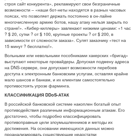
строя сайт конкурента», рекламируют свои безграничные
возможности – «наши бот-неты находятся в разных часовых
поясах, что позволяет держать постоянно в он-лайне
многочисленную армию ботов, нашу атаку нельзя закрыть по
стране!». «Кибер-киллеры» завлекают низкими ценами: «1 час
? $ 20, сутки ? от $ 100, крупные проекты ? от $ 200, в
зависимости от сложности заказа». Сулят заказчику «тест на
15 минут ? бесплатно!».
Вольными или невольными пособниками хакерских «бригад»
выступают некоторые провайдеры. Допуская подмену адреса
на DNS-сервере, они допускают возможности перебоев
доступа к электронным банковским услугам, оставляя крайне
мало шансов и банкам, и их клиентам самостоятельно
противостоять угрозе фарминга.
КЛАССИФИКАЦИЯ DDoS-АТАК
В российской банковской системе накоплен богатый опыт
противодействия различным информационным атакам. Его
достаточно, чтобы подробно классифицировать
противоправные цели злоумышленников и методы их
достижения. На основании имеющихся данных можно
проанализировать существующие недостатки