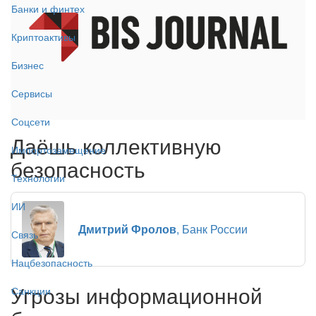
Банки и финтех
Криптоактивы
Бизнес
Сервисы
Соцсети
Даёшь коллективную
Импортозамещение
безопасность
Технологии
ИИ
Дмитрий Фролов
, Банк России
Связь
Нацбезопасность
Угрозы информационной
Санкции