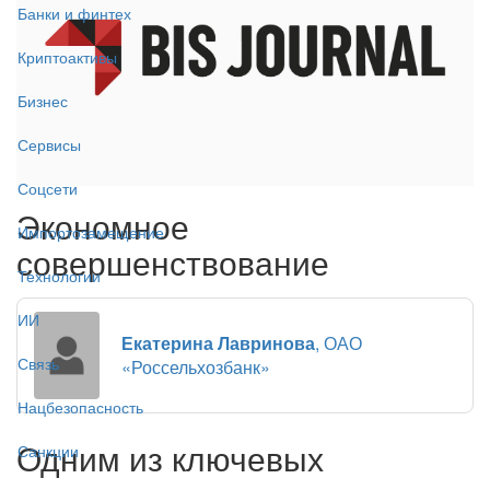
Банки и финтех
Криптоактивы
Бизнес
Сервисы
Соцсети
Экономное
Импортозамещение
совершенствование
Технологии
ИИ
Екатерина Лавринова
, ОАО
Связь
«Россельхозбанк»
Нацбезопасность
Одним из ключевых
Санкции