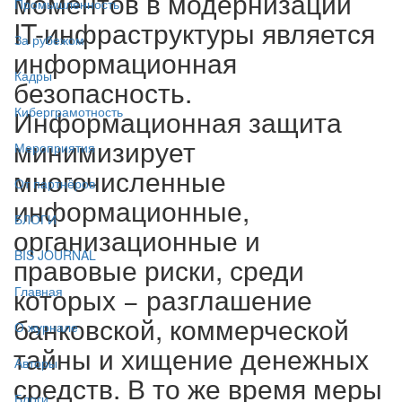
моментов в модернизации
Промышленность
IT-инфраструктуры является
За рубежом
информационная
Кадры
безопасность.
Информационная защита
Киберграмотность
минимизирует
Мероприятия
многочисленные
От партнёров
информационные,
БЛОГИ
организационные и
BIS JOURNAL
правовые риски, среди
которых − разглашение
Главная
банковской, коммерческой
О журнале
тайны и хищение денежных
Авторы
средств. В то же время меры
Блоги