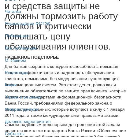
и средства защиты не
Читалка
должны тормозить работу
банков и критически
Рекомендации ФСТЭК
повышать цену
Публикации
обслуживания клиентов.
Все публикации
НАДЁЖНОЕ ПОДСПОРЬЕ
О главном
Для банков сохранять конкурентоспособность, повышая
качество, эффективность и надежность обслуживания
Регуляторы
клиентов, немыслимо без модернизации существующих
информационных систем. Это стоит денег, равно как и
Банки
выполнение обязательств по защите прав клиента, которые
налагаются стандартами информационной безопасности
Угрозы и решения
Банка России, требованиями федерального закона о
персональных данных, которые вступают в силу с 1 января
Инфраструктура
2011 года, а также международными правовыми актами.
Деловые мероприятия
Самым надёжным подспорьем для решения этой задачи
является комплекс стандартов Банка России «Обеспечение
Субъекты
информационной безопасности организаций банковской