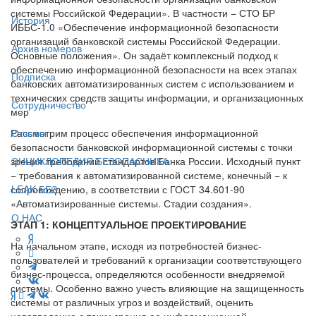
системы Российской Федерации». В частности − СТО БР
История
ИББС-1.0 «Обеспечение информационной безопасности
организаций банковской системы Российской Федерации.
Архив номеров
Основные положения». Он задаёт комплексный подход к
обеспечению информационной безопасности на всех этапах
Подписка
банковских автоматизированных систем с использованием и
технических средств защиты информации, и организационных
Сотрудничество
мер
Рассмотрим процесс обеспечения информационной
Отзывы
безопасности банковской информационной системы с точки
зрения требований стандартов Банка России. Исходный пункт
ЭНЦИКЛОПЕДИЯ БЕЗОПАСНИКА
− требования к автоматизированной системе, конечный − к
сопровождению, в соответствии с ГОСТ 34.601-90
LEAK-БЕЗ
«Автоматизированные системы. Стадии создания».
О НАС
ЭТАП 1: КОНЦЕПТУАЛЬНОЕ ПРОЕКТИРОВАНИЕ
На начальном этапе, исходя из потребностей бизнес-
пользователей и требований к организации соответствующего
бизнес-процесса, определяются особенности внедряемой
системы. Особенно важно учесть влияющие на защищенность
системы от различных угроз и воздействий, оценить
нововведение с точки зрения ее информационной