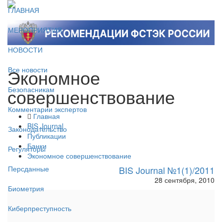
ГЛАВНАЯ
МЕРОПРИЯТИЯ
НОВОСТИ
Экономное
Все новости
совершенствование
Безопасникам
Комментарии экспертов
Главная
BIS Journal
Законодательство
Публикации
Банки
Регуляторы
Экономное совершенствование
BIS Journal №1(1)/2011
Персданные
28 сентября, 2010
Биометрия
Киберпреступность