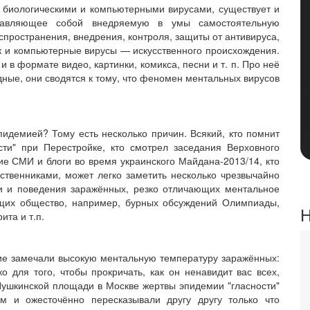
е с биологическими и компьютерными вирусами, существует и
ставляющее собой внедряемую в умы самостоятельную
ространения, внедрения, контроля, защиты от антивируса,
ак и компьютерные вирусы — искусственного происхождения.
и в формате видео, картинки, комикса, песни и т. п. Про неё
дные, они сводятся к тому, что феномен ментальных вирусов
идемией? Тому есть несколько причин. Всякий, кто помнит
сти" при Перестройке, кто смотрел заседания Верховного
кие СМИ и блоги во время украинского Майдана-2013/14, кто
ственниками, может легко заметить несколько чрезвычайно
и и поведения заражённых, резко отличающих ментальное
ющих общество, например, бурных обсуждений Олимпиады,
Н
та и т.п.
ие замечали высокую ментальную температуру заражённых:
ко для того, чтобы прокричать, как он ненавидит вас всех,
 Пушкинской площади в Москве жертвы эпидемии "гласности"
м и ожесточённо пересказывали другу другу только что