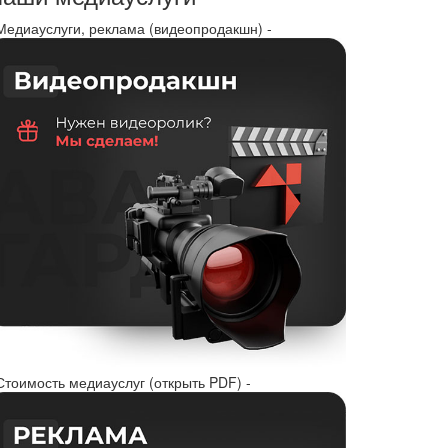
 Медиауслуги, реклама (видеопродакшн) -
Стоимость медиауслуг (открыть PDF) -