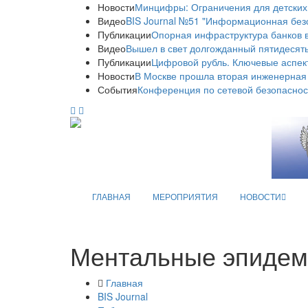
Новости
Минцифры: Ограничения для детских
Видео
BIS Journal №51 "Информационная без
Публикации
Опорная инфраструктура банков в
Видео
Вышел в свет долгожданный пятидесяты
Публикации
Цифровой рубль. Ключевые аспек
Новости
В Москве прошла вторая инженерная
События
Конференция по сетевой безопаснос
ГЛАВНАЯ
МЕРОПРИЯТИЯ
НОВОСТИ
Ментальные эпидем
Главная
BIS Journal