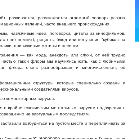
ёт, развивается, размножается огромный зоопарк разных
мационных явлений, часто внешнего происхождения.
емы, навязчивые идеи, поговорки, цитаты из кинофильмов,
кто ещё помнит), рецепты блюд или получения "кубиков на
олики, привязчивые мотивы и песенки.
транения — как мода, анекдоты или слухи, от неё трудно
 с частью такой флоры мы научились жить, как с любимыми
ная флора очень разнообразная и многочисленная, её
формационные структуры, которые специально созданы и
фессиональными создателями вирусов.
ьше компьютерных вирусов.
я с крайне токсическим ментальным вирусом подозрения в
к совершенно не виртуальным последствиям.
 заставили возбудиться на пустом месте и переплачивать за
 "разоблачений" (60000000 расстрелянных в Гулаге, одна