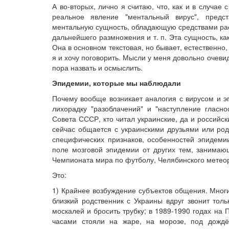
А во-вторых, лично я считаю, что, как и в случа
реальное явление "ментальный вирус", пред
ментальную сущность, обладающую средствами расп
дальнейшего размножения и т. п. Эта сущность, к
Она в основном текстовая, но бывает, естественно, 
я и хочу поговорить. Мысли у меня довольно очеви
пора назвать и осмыслить.
Эпидемии, которые мы наблюдали
Почему вообще возникает аналогия с вирусом и эп
лихорадку "разоблачений" и "наступление гласно
Совета СССР, кто читал украинские, да и российс
сейчас общается с украинскими друзьями или род
специфических признаков, особенностей эпидеми
поле мозговой эпидемии от других тем, занима
Чемпионата мира по футболу, Челябинского метеори
Это:
1) Крайнее возбуждение субъектов общения. Мног
близкий родственник с Украины вдруг звонит толь
москалей и бросить трубку; в 1989-1990 годах на
часами стояли на жаре, на морозе, под дождё