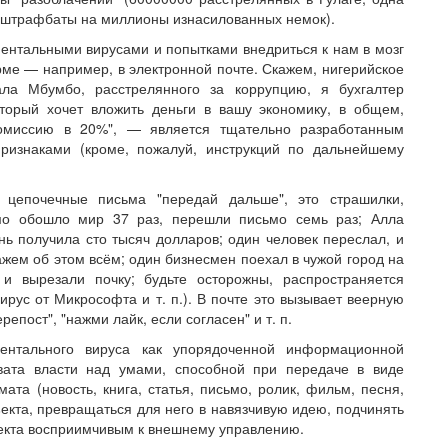
т штрафбаты на миллионы изнасилованных немок).
ентальными вирусами и попытками внедриться к нам в мозг
рме — например, в электронной почте. Скажем, нигерийское
ла Мбумбо, расстрелянного за коррупцию, я бухгалтер
оторый хочет вложить деньги в вашу экономику, в общем,
комиссию в 20%", — является тщательно разработанным
ризнаками (кроме, пожалуй, инструкций по дальнейшему
цепочечные письма "передай дальше", это страшилки,
ьмо обошло мир 37 раз, перешли письмо семь раз; Алла
ь получила сто тысяч долларов; один человек переслал, и
жем об этом всём; один бизнесмен поехал в чужой город на
и вырезали почку; будьте осторожны, распространяется
ирус от Микрософта и т. п.). В почте это вызывает веерную
епост", "нажми лайк, если согласен" и т. п.
ентального вируса как упорядоченной информационной
хвата власти над умами, способной при передаче в виде
а (новость, книга, статья, письмо, ролик, фильм, песня,
ъекта, превращаться для него в навязчивую идею, подчинять
ъекта восприимчивым к внешнему управлению.