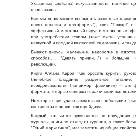
Указанные свойства: искусственность, наличие ц
очень важны.
Все мы легко можем вспомнить известные примеры
носят полоски и платформы"), крик "Пожар!" в
эффективный ментальный вирус с мгновенным эффе
при употреблении текилы (тоже очень успешн
невкусной и вредной кактусовой самогонки), и так д
Бывают вирусы маленькие, недорогие в изгото
способов…", "Девять причин…") и большие, ч
революции).
Книги Аллана Карра "Как бросить курить", руко
(лечебное голодание, раздельное питание,
псевдопсихология (например, фрейдизм) — это ф
формата, которые содержат практически все детал
Некоторые при удаче захватывают небольшие "рын
континенты и эпохи, как фрейдизм.
Каждый, кто читал руководства по похуданию 
журналы, книги по отказу от курения, а также бес
"Гений маркетинга", мог заметить их общие свойств