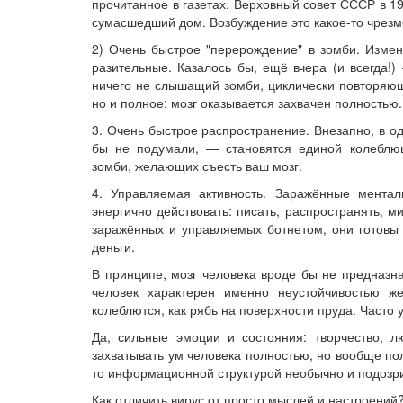
прочитанное в газетах. Верховный совет СССР в 1
сумасшедший дом. Возбуждение это какое-то чрезм
2) Очень быстрое "перерождение" в зомби. Измен
разительные. Казалось бы, ещё вчера (и всегда!
ничего не слышащий зомби, циклически повторяю
но и полное: мозг оказывается захвачен полностью.
3. Очень быстрое распространение. Внезапно, в одн
бы не подумали, — становятся единой колеблю
зомби, желающих съесть ваш мозг.
4. Управляемая активность. Заражённые мента
энергично действовать: писать, распространять, 
заражённых и управляемых ботнетом, они готовы р
деньги.
В принципе, мозг человека вроде бы не предназна
человек характерен именно неустойчивостью ж
колеблются, как рябь на поверхности пруда. Часто
Да, сильные эмоции и состояния: творчество, лю
захватывать ум человека полностью, но вообще по
то информационной структурой необычно и подозр
Как отличить вирус от просто мыслей и настроений