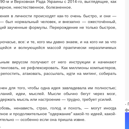
990-м и Верховная Рада Украины с 2014-го, выглядящие, как
ерное, неестественное, болезненное.
ения в личности происходят как-то очень быстро, и они —
) — был нормальный человек, и внезапно — ожесточённый,
щий заученные формулы. Перерождение не только быстрое,
очасье, все: и те, кого мы давно знаем, и на кого ни за что
щейся и волнующейся массой практически неразличимых
льным вирусом получают от него инструкции и начинают
митинговать, не рефлексировать. Как миллионы компьютеров,
епостить, атаковать, рассылать, идти на митинг, собирать
чен для того, чтобы одна идея завладевала им полностью;
еланий, идеи, мыслей. Мысли обычно бегут через мозг,
 удержать мысль или настроение — трудно, требует усилий.
-
бовь, ненависть, страх, голод и похоть, — могут иногда
ф
лное и продолжительное "одержание" какой-то идеей, какой-
ительно — особенно если она пришла извне.
?