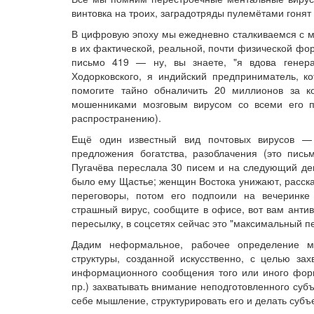
винтовка на троих, заградотряды пулемётами гоня
В цифровую эпоху мы ежедневно сталкиваемся с м
в их фактической, реальной, почти физической фо
письмо 419 — ну, вы знаете, "я вдова генера
Ходорковского, я индийский предприниматель, к
помогите тайно обналичить 20 миллионов за 
мошенниками мозговым вирусом со всеми его п
распространению).
Ещё один известный вид почтовых вирусов — 
предложения богатства, разоблачения (это пис
Пугачёва переслала 30 писем и на следующий ден
было ему Щастье; женщин Востока унижают, расска
переговоры, потом его подпоили на вечеринке 
страшный вирус, сообщите в офисе, вот вам антив
пересылку, в соцсетях сейчас это "максимальный пер
Дадим неформальное, рабочее определение м
структуры, созданной искусственно, с целью за
информационного сообщения того или иного формат
пр.) захватывать внимание неподготовленного суб
себе мышление, структурировать его и делать суб