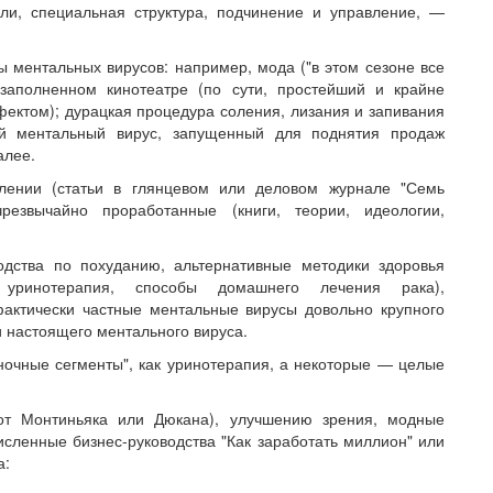
ели, специальная структура, подчинение и управление, —
 ментальных вирусов: например, мода ("в этом сезоне все
 заполненном кинотеатре (по сути, простейший и крайне
ктом); дурацкая процедура соления, лизания и запивания
ый ментальный вирус, запущенный для поднятия продаж
алее.
влении (статьи в глянцевом или деловом журнале "Семь
резвычайно проработанные (книги, теории, идеологии,
водства по похуданию, альтернативные методики здоровья
 уринотерапия, способы домашнего лечения рака),
актически частные ментальные вирусы довольно крупного
и настоящего ментального вируса.
очные сегменты", как уринотерапия, а некоторые — целые
(от Монтиньяка или Дюкана), улучшению зрения, модные
численные бизнес-руководства "Как заработать миллион" или
а: