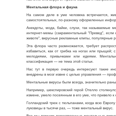
Ментальная флора и фауна
На самом деле в уме человека встречается, жив
самостоятельных, по-разному оформленных инфор
Анекдоты, мода, байки, слухи, так называемые м
интернет-мемы (сакраментальный "Превед", если 
животе", вирусные рекламные клипы, популярные р
Эта флора часто размножается, требует распрос
избавиться, как от грибка на ногах или прыщей;
мелодиями, привычками или идеями. Менталь
классификация — не тема этой статьи.
Нас тут в первую очередь интересуют такие ин
внедрены в мозг извне с целью управления — про
Ментальные вирусы были всегда, значительно ран
Например, шекспировский герой Отелло столкнулс
измене, умело посеянным в его уме, что привело 
Голландский трюк с тюльпанами, когда всю Европу
луковицы в тысячи раз, — тоже ментальный вирус.
Все мы помним перестроечные ментальные вирусы