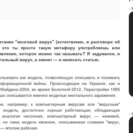
-
етание "мозговой вирус" (естественно, в разговоре об
: это ты просто такую метафору употребляешь или
явление, которое можно так называть? Я задумался, и
тальный вирус, а значит — и написать статью.
ользовать как модель, позволяющую описывать и понимать
нформационной войны. Происходящее на Украине, как и
 Майдана-2004, во время Болотной-2012, Перестройки 1985
ошо описывается именно моделью ментального заражения.
ное, например, к компьютерным вирусам или "вирусным"
 модель, достаточно хорошо работающая, обладающая
- 
, аналогия неполная, компьютерный вирус — неживой,
, но сама модель явления, описываемая словами "вирус,
" — вполне рабочая.