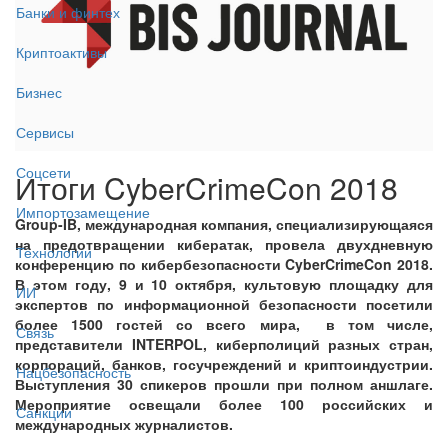
Банки и финтех
Криптоактивы
Бизнес
Сервисы
Соцсети
Итоги CyberCrimeCon 2018
Импортозамещение
Group-IB, международная компания, специализирующаяся
на предотвращении кибератак, провела двухдневную
Технологии
конференцию по кибербезопасности CyberCrimeCon 2018.
В этом году, 9 и 10 октября, культовую площадку для
ИИ
экспертов по информационной безопасности посетили
более 1500 гостей со всего мира, в том числе,
Связь
представители INTERPOL, киберполиций разных стран,
корпораций, банков, госучреждений и криптоиндустрии.
Нацбезопасность
Выступления 30 спикеров прошли при полном аншлаге.
Мероприятие освещали более 100 российских и
Санкции
международных журналистов.