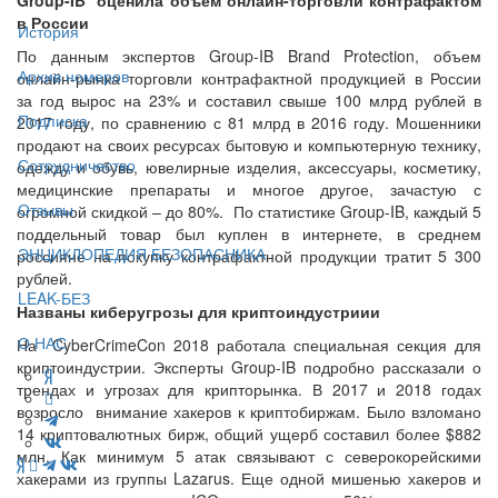
в России
История
По данным экспертов Group-IB Brand Protection, объем
Архив номеров
онлайн-рынка торговли контрафактной продукцией в России
за год вырос на 23% и составил свыше 100 млрд рублей в
Подписка
2017 году, по сравнению с 81 млрд в 2016 году. Мошенники
продают на своих ресурсах бытовую и компьютерную технику,
Сотрудничество
одежду и обувь, ювелирные изделия, аксессуары, косметику,
медицинские препараты и многое другое, зачастую с
Отзывы
огромной скидкой – до 80%. По статистике Group-IB, каждый 5
поддельный товар был куплен в интернете, в среднем
ЭНЦИКЛОПЕДИЯ БЕЗОПАСНИКА
россияне на покупку контрафактной продукции тратит 5 300
рублей.
LEAK-БЕЗ
Названы киберугрозы для криптоиндустриии
О НАС
На CyberCrimeCon 2018 работала специальная секция для
криптоиндустрии. Эксперты Group-IB подробно рассказали о
трендах и угрозах для крипторынка. В 2017 и 2018 годах
возросло внимание хакеров к криптобиржам. Было взломано
14 криптовалютных бирж, общий ущерб составил более $882
млн. Как минимум 5 атак связывают с северокорейскими
хакерами из группы Lazarus. Еще одной мишенью хакеров и