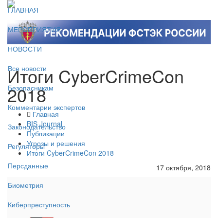
ГЛАВНАЯ
МЕРОПРИЯТИЯ
НОВОСТИ
Итоги CyberCrimeCon
Все новости
2018
Безопасникам
Комментарии экспертов
Главная
BIS Journal
Законодательство
Публикации
Угрозы и решения
Регуляторы
Итоги CyberCrimeCon 2018
Персданные
17 октября, 2018
Биометрия
Киберпреступность