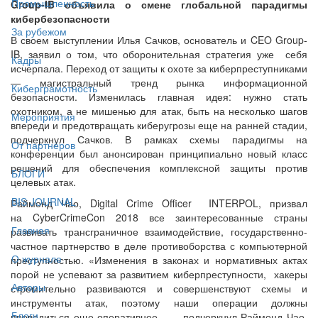
Промышленность
Group-IB объявила о смене глобальной парадигмы
кибербезопасности
За рубежом
В своем выступлении Илья Сачков, основатель и CEO Group-
IB, заявил о том, что оборонительная стратегия уже себя
Кадры
исчерпала. Переход от защиты к охоте за киберпреступниками
— магистральный тренд рынка информационной
Киберграмотность
безопасности. Изменилась главная идея: нужно стать
охотником, а не мишенью для атак, быть на несколько шагов
Мероприятия
впереди и предотвращать киберугрозы еще на ранней стадии,
подчеркнул Сачков. В рамках схемы парадигмы на
От партнёров
конференции был анонсирован принципиально новый класс
решений для обеспечения комплексной защиты против
БЛОГИ
целевых атак.
BIS JOURNAL
Раймонд Чао, Digital Crime Officer INTERPOL, призвал
на CyberCrimeCon 2018 все заинтересованные страны
Главная
развивать трансграничное взаимодействие, государственно-
частное партнерство в деле противоборства с компьютерной
О журнале
преступностью. «Изменения в законах и нормативных актах
порой не успевают за развитием киберпреступности, хакеры
Авторы
стремительно развиваются и совершенствуют схемы и
инструменты атак, поэтому наши операции должны
Блоги
проводиться еще оперативнее, — подчеркнул Раймонд Чао.