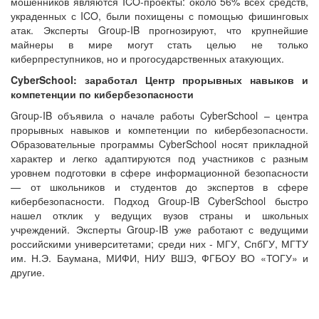
мошенников являются ICO-проекты: около 56% всех средств,
украденных с ICO, были похищены с помощью фишинговых
атак. Эксперты Group-IB прогнозируют, что крупнейшие
майнеры в мире могут стать целью не только
киберпреступников, но и прогосударственных атакующих.
CyberSchool: заработал Центр прорывных навыков и
компетенции по кибербезопасности
Group-IB объявила о начале работы CyberSchool – центра
прорывных навыков и компетенции по кибербезопасности.
Образовательные программы CyberSchool носят прикладной
характер и легко адаптируются под участников с разным
уровнем подготовки в сфере информационной безопасности
— от школьников и студентов до экспертов в сфере
кибербезопасности. Подход Group-IB CyberSchool быстро
нашел отклик у ведущих вузов страны и школьных
учреждений. Эксперты Group-IB уже работают с ведущими
российскими университетами; среди них - МГУ, СпбГУ, МГТУ
им. Н.Э. Баумана, МИФИ, НИУ ВШЭ, ФГБОУ ВО «ТОГУ» и
другие.