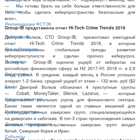
— Мы готовы брать на себя больше ответственности для
Читалка
того, чтобы сделать киберпространство безопасным для
всех».
Рекомендации ФСТЭК
Group-IB представила отчет Hi-Tech Crime Trends 2018
Публикации
Дмитрий Волков, CTO Group-IB, презентовал ежегодный
отчет Hi-Tech Crime Trends 2018, в котором
Все публикации
проанализированы глобальные тренды развития
киберпреступности и сделан прогноз киберугроз.
О главном
Эксперты Group-IB оценили ущерб от кибератак на
российскую финансовую сферу за H2 2017-H1 2018 гг. в 2,9
Регуляторы
млрд рублей. В среднем, каждый месяц в России успешно
атакуют 1-2 банка: средний ущерб от атаки – 132 млн. руб ($2
Банки
млн). Дмитрий Волков обозначил 4 преступные группы
— Cobalt, MoneyTaker, Silence, Lazarus, — которые
Угрозы и решения
представляют реальную угрозу для финансового сектора.
Банки также являются одной из главных мишеней для
Инфраструктура
прогосударственных хакерских групп, специализирующейся
на диверсиях и саботаже. В топ-3 стран происхождения самых
Деловые мероприятия
активных проправительственных хакерских групп входит
Китай, Северная Корея и Иран.
Субъекты
Group-IB оценила объем онлайн-торговли контрафактом