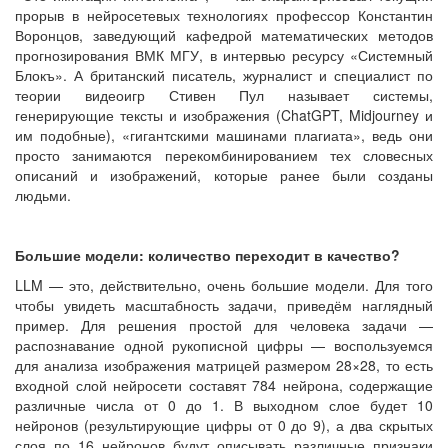
прорыв в нейросетевых технологиях профессор Константин
Воронцов, заведующий кафедрой математических методов
прогнозирования ВМК МГУ, в интервью ресурсу «Системный
Блокъ». А британский писатель, журналист и специалист по
теории видеоигр Стивен Пул называет системы,
генерирующие тексты и изображения (ChatGPT, Midjourney и
им подобные), «гигантскими машинами плагиата», ведь они
просто занимаются перекомбинированием тех словесных
описаний и изображений, которые ранее были созданы
людьми.
Большие модели: количество переходит в качество?
LLM — это, действительно, очень большие модели. Для того
чтобы увидеть масштабность задачи, приведём наглядный
пример. Для решения простой для человека задачи —
распознавание одной рукописной цифры — воспользуемся
для анализа изображения матрицей размером 28×28, то есть
входной слой нейросети составят 784 нейрона, содержащие
различные числа от 0 до 1. В выходном слое будет 10
нейронов (результирующие цифры от 0 до 9), а два скрытых
слоя по 16 нейронов будут описывать различные признаки