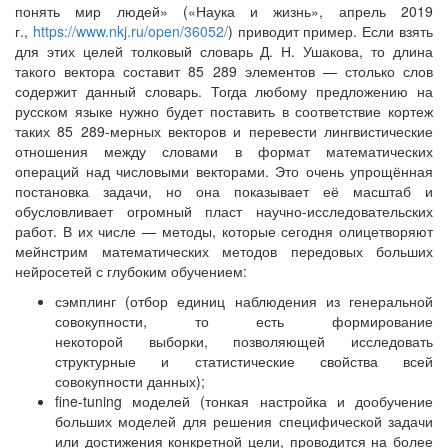
понять мир людей» («Наука и жизнь», апрель 2019
г.,
https://www.nkj.ru/open/36052/
) приводит пример. Если взять
для этих целей толковый словарь Д. Н. Ушакова, то длина
такого вектора составит 85 289 элементов — столько слов
содержит данный словарь. Тогда любому предложению на
русском языке нужно будет поставить в соответствие кортеж
таких 85 289-мерных векторов и перевести лингвистические
отношения между словами в формат математических
операций над числовыми векторами. Это очень упрощённая
постановка задачи, но она показывает её масштаб и
обусловливает огромный пласт научно-исследовательских
работ. В их числе — методы, которые сегодня олицетворяют
мейнстрим математических методов передовых больших
нейросетей с глубоким обучением:
сэмплинг (отбор единиц наблюдения из генеральной
совокупности, то есть формирование
некоторой выборки, позволяющей исследовать
структурные и статистические свойства всей
совокупности данных);
fine-tuning моделей (тонкая настройка и дообучение
больших моделей для решения специфической задачи
или достижения конкретной цели, проводится на более