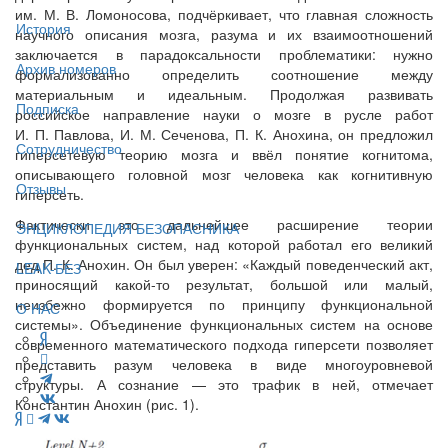
им. М. В. Ломоносова, подчёркивает, что главная сложность
История
научного описания мозга, разума и их взаимоотношений
заключается в парадоксальности проблематики: нужно
Архив номеров
формализованно определить соотношение между
материальным и идеальным. Продолжая развивать
Подписка
российское направление науки о мозге в русле работ
И. П. Павлова, И. М. Сеченова, П. К. Анохина, он предложил
Сотрудничество
гиперсетевую теорию мозга и ввёл понятие когнитома,
описывающего головной мозг человека как когнитивную
Отзывы
гиперсеть.
Фактически это дальнейшее расширение теории
ЭНЦИКЛОПЕДИЯ БЕЗОПАСНИКА
функциональных систем, над которой работал его великий
дед П. К. Анохин. Он был уверен: «Каждый поведенческий акт,
LEAK-БЕЗ
приносящий какой-то результат, большой или малый,
неизбежно формируется по принципу функциональной
О НАС
системы». Объединение функциональных систем на основе
современного математического подхода гиперсети позволяет
представить разум человека в виде многоуровневой
структуры. А сознание — это трафик в ней, отмечает
Константин Анохин (рис. 1).