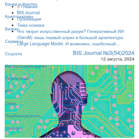
Банки и финтех
Главная
BIS Journal
Криптоактивы
Публикации
Тема номера
Бизнес
Что творит искусственный разум? Генеративный ИИ
(GenAI) лишь первый штрих в большой архитектуре
Сервисы
Large Language Model. И возможно, ошибочный…
BIS Journal №3(54)2024
Соцсети
12 августа, 2024
Импортозамещение
Технологии
ИИ
Связь
Нацбезопасность
Санкции