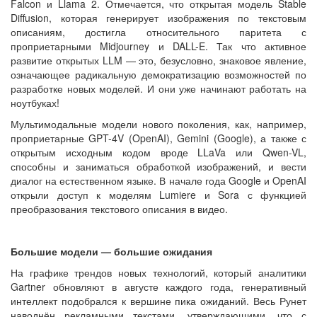
Falcon и Llama 2. Отмечается, что открытая модель Stable
Diffusion, которая генерирует изображения по текстовым
описаниям, достигла относительного паритета с
проприетарными Midjourney и DALL-E. Так что активное
развитие открытых LLM — это, безусловно, знаковое явление,
означающее радикальную демократизацию возможностей по
разработке новых моделей. И они уже начинают работать на
ноутбуках!
Мультимодальные модели нового поколения, как, например,
проприетарные GPT-4V (OpenAI), Gemini (Google), а также с
открытым исходным кодом вроде LLaVa или Qwen-VL,
способны и заниматься обработкой изображений, и вести
диалог на естественном языке. В начале года Google и OpenAI
открыли доступ к моделям Lumiere и Sora с функцией
преобразования текстового описания в видео.
Большие модели — большие ожидания
На графике трендов новых технологий, который аналитики
Gartner обновляют в августе каждого года, генеративный
интеллект подобрался к вершине пика ожиданий. Весь Рунет
наводнён рекламными текстами, утверждающими, что с