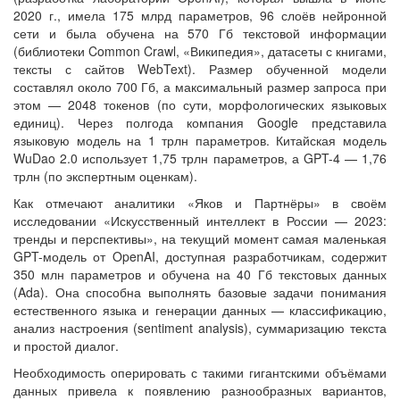
2020 г., имела 175 млрд параметров, 96 слоёв нейронной
сети и была обучена на 570 Гб текстовой информации
(библиотеки Common Crawl, «Википедия», датасеты с книгами,
тексты с сайтов WebText). Размер обученной модели
составлял около 700 Гб, а максимальный размер запроса при
этом — 2048 токенов (по сути, морфологических языковых
единиц). Через полгода компания Google представила
языковую модель на 1 трлн параметров. Китайская модель
WuDao 2.0 использует 1,75 трлн параметров, а GPT-4 — 1,76
трлн (по экспертным оценкам).
Как отмечают аналитики «Яков и Партнёры» в своём
исследовании «Искусственный интеллект в России — 2023:
тренды и перспективы», на текущий момент самая маленькая
GPT-модель от OpenAI, доступная разработчикам, содержит
350 млн параметров и обучена на 40 Гб текстовых данных
(Ada). Она способна выполнять базовые задачи понимания
естественного языка и генерации данных — классификацию,
анализ настроения (sentiment analysis), суммаризацию текста
и простой диалог.
Необходимость оперировать с такими гигантскими объёмами
данных привела к появлению разнообразных вариантов,