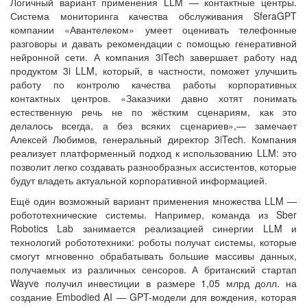
Логичный вариант применения LLM — контактные центры.
Система мониторинга качества обслуживания SferaGPT
компании «Авантелеком» умеет оценивать телефонные
разговоры и давать рекомендации с помощью генеративной
нейронной сети. А компания 3iTech завершает работу над
продуктом 3i LLM, который, в частности, поможет улучшить
работу по контролю качества работы корпоративных
контактных центров. «Заказчики давно хотят понимать
естественную речь не по жёстким сценариям, как это
делалось всегда, а без всяких сценариев»,— замечает
Алексей Любимов, генеральный директор 3iTech. Компания
реализует платформенный подход к использованию LLM: это
позволит легко создавать разнообразных ассистентов, которые
будут владеть актуальной корпоративной информацией.
Ещё один возможный вариант применения множества LLM —
робототехнические системы. Например, команда из Sber
Robotics Lab занимается реализацией синергии LLM и
технологий робототехники: роботы получат системы, которые
смогут мгновенно обрабатывать большие массивы данных,
получаемых из различных сенсоров. А британский стартап
Wayve получил инвестиции в размере 1,05 млрд долл. на
создание Embodied AI — GPT-модели для вождения, которая