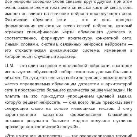
Все нейроны соседних слоёв связаны друг с другом, при этом
очень важным элементом является вес конкретной связи, ведь
именно он влияет на значение нейрона последующего слоя.
Фактически обучение сети — это и есть процесс
формирования конкретных весов связей нейронов, который
отражает специфические черты обучающего датасета и,
соответственно, формирует архитектуру конкретной сети.
Иными словами, система связанных нейронов нейросети —
это стохастическая динамическая система, изменения в
которой носят случайный характер.
LLM — это один из видов многослойной нейросети, в котором
используется обучающий набор текстовых данных большого
объёма. По сути, это попытка выйти за границы возможностей,
жёстко определяемых обучающим датасетом и архитектурой
сети в пространство большего количества решаемых задач. Но
платить за это приходится упрощением целевой задачи,
которую решает нейросеть, — она всего лишь предсказывает
следующее слово на основе имеющихся текстов. В силу
вероятностного характера формирования ближайшего
похожего результата большие модели получили шутливое
прозвище «стохастический попугай».
«Это имитация интеллекта», — так охарактеризовал текущий