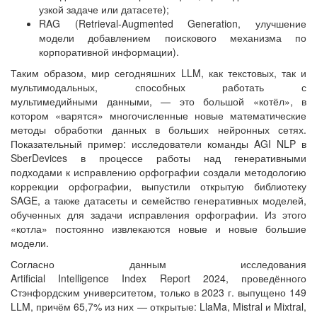
узкой задаче или датасете);
RAG (Retrieval-Augmented Generation, улучшение
модели добавлением поискового механизма по
корпоративной информации).
Таким образом, мир сегодняшних LLM, как текстовых, так и
мультимодальных, способных работать с
мультимедийными данными, — это большой «котёл», в
котором «варятся» многочисленные новые математические
методы обработки данных в больших нейронных сетях.
Показательный пример: исследователи команды AGI NLP в
SberDevices в процессе работы над генеративными
подходами к исправлению орфографии создали методологию
коррекции орфографии, выпустили открытую библиотеку
SAGE, а также датасеты и семейство генеративных моделей,
обученных для задачи исправления орфографии. Из этого
«котла» постоянно извлекаются новые и новые большие
модели.
Согласно данным исследования
Artificial Intelligence Index Report 2024, проведённого
Стэнфордским университетом, только в 2023 г. выпущено 149
LLM, причём 65,7% из них — открытые: LlaMa, Mistral и Mixtral,