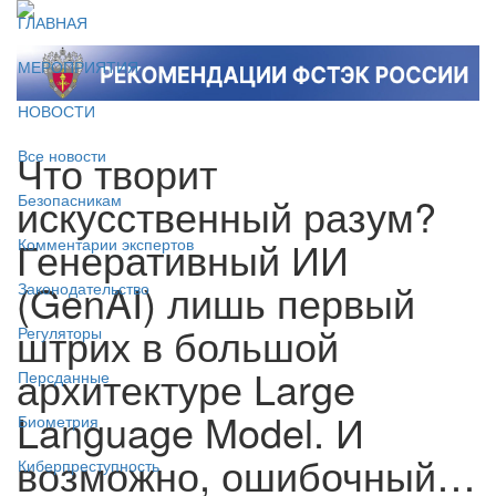
ГЛАВНАЯ
МЕРОПРИЯТИЯ
НОВОСТИ
Что творит
Все новости
искусственный разум?
Безопасникам
Генеративный ИИ
Комментарии экспертов
(GenAI) лишь первый
Законодательство
штрих в большой
Регуляторы
архитектуре Large
Персданные
Language Model. И
Биометрия
возможно, ошибочный…
Киберпреступность