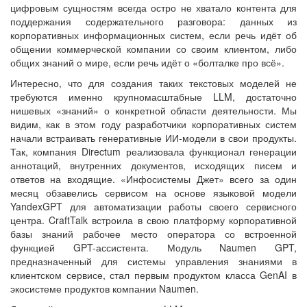
цифровым сущностям всегда остро не хватало контента для
поддержания содержательного разговора: данных из
корпоративных информационных систем, если речь идёт об
общении коммерческой компании со своим клиентом, либо
общих знаний о мире, если речь идёт о «болталке про всё».
Интересно, что для создания таких текстовых моделей не
требуются именно крупномасштабные LLM, достаточно
нишевых «знаний» о конкретной области деятельности. Мы
видим, как в этом году разработчики корпоративных систем
начали встраивать генеративные ИИ-модели в свои продукты.
Так, компания Directum реализовала функционал генерации
аннотаций, внутренних документов, исходящих писем и
ответов на входящие. «Инфосистемы Джет» всего за один
месяц обзавелись сервисом на основе языковой модели
YandexGPT для автоматизации работы своего сервисного
центра. CraftTalk встроила в свою платформу корпоративной
базы знаний рабочее место оператора со встроенной
функцией GPT-ассистента. Модуль Naumen GPT,
предназначенный для системы управления знаниями в
клиентском сервисе, стал первым продуктом класса GenAI в
экосистеме продуктов компании Naumen.