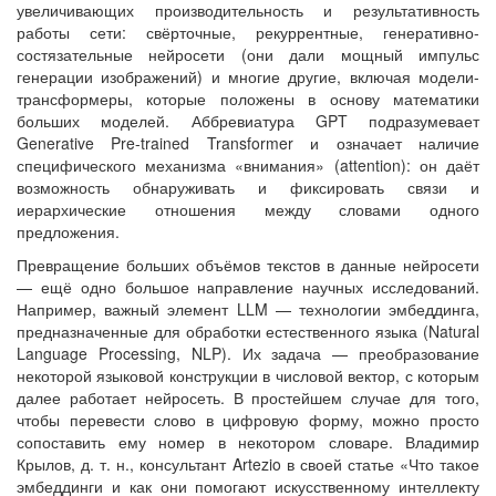
увеличивающих производительность и результативность
работы сети: свёрточные, рекуррентные, генеративно-
состязательные нейросети (они дали мощный импульс
генерации изображений) и многие другие, включая модели-
трансформеры, которые положены в основу математики
больших моделей. Аббревиатура GPT подразумевает
Generative Pre-trained Transformer и означает наличие
специфического механизма «внимания» (attention): он даёт
возможность обнаруживать и фиксировать связи и
иерархические отношения между словами одного
предложения.
Превращение больших объёмов текстов в данные нейросети
— ещё одно большое направление научных исследований.
Например, важный элемент LLM — технологии эмбеддинга,
предназначенные для обработки естественного языка (Natural
Language Processing, NLP). Их задача — преобразование
некоторой языковой конструкции в числовой вектор, с которым
далее работает нейросеть. В простейшем случае для того,
чтобы перевести слово в цифровую форму, можно просто
сопоставить ему номер в некотором словаре. Владимир
Крылов, д. т. н., консультант Artezio в своей статье «Что такое
эмбеддинги и как они помогают искусственному интеллекту