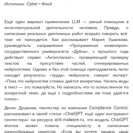
Источник: Cyber • Фонд
Ещё один вариант применения LLM — умный помощник в
интеллектуальной деятельности человека. Правда, о
написании реальных дипломных работ всерьёз говорить всё-
таки не приходится. Как рассказывает Мария Ушанкова,
руководитель направления «Программная инженерия»
государственного университета «Дубна», с прошлого года
действует сервис «Антиплагиат», проверяющий проверку
текстов на присутствие частей, сгенерированных
нейросетями. Однако и без этой помощи преподаватель легко
находит результаты «труда» нейросети, говорит эксперт:
«Пока что нейросетям сложно даётся конкретика. Налить воды
в текст — это пожалуйста. Но написать что-то осмысленное по
конкретной теме, да ещё с подробностями им пока удаётся
плохо».
Денис Душенев, пентестер из компании Compliance Control,
рассказывает в своей статье «ChatGPT: ещё один инструмент
пентестера» на ресурсе anti-malware.ru, что модель СhatGPT
вполне может помочь специалисту в написании
разнообразных скриптов: «Если вы хотите решить свою