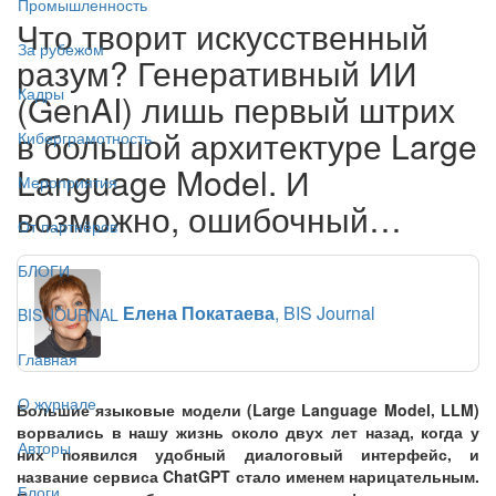
Промышленность
Что творит искусственный
За рубежом
разум? Генеративный ИИ
Кадры
(GenAI) лишь первый штрих
в большой архитектуре Large
Киберграмотность
Language Model. И
Мероприятия
возможно, ошибочный…
От партнёров
БЛОГИ
Елена Покатаева
, BIS Journal
BIS JOURNAL
Главная
О журнале
Большие языковые модели (Large Language Model, LLM)
ворвались в нашу жизнь около двух лет назад, когда у
Авторы
них появился удобный диалоговый интерфейс, и
название сервиса ChatGPT стало именем нарицательным.
Блоги