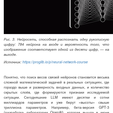
Рис. 3. Нейросеть, способная распознать одну рукописную
цифру: 784 нейрона на входе и вероятность того, что
изображение соответствует одной из десяти цифр, — на
выходе.
Источник:
https://proglib.io/p/neural-network-course
Понятно, что поиск весов связей нейронов становится весьма
сложной математической задачей в реальных ситуациях, где
гораздо выше и размерность входных данных, и количество
скрытых слоёв, где формируются признаки исследуемой
ситуации. Сегодняшние LLM имеют десятки и сотни
миллиардов параметров и уже берут «высоты» свыше
триллиона параметров. Например, бета-версия GPT-3
(разработка лаборатории OpenAI), которая вышла в июне