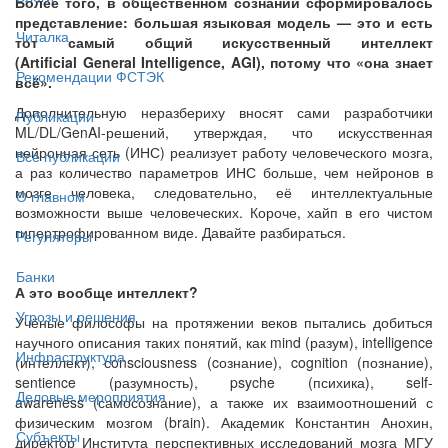
Более того, в общественном сознании сформировалось
представление: большая языковая модель — это и есть
Читалка
тот самый общий искусственный интеллект
(Artificial General Intelligence, AGI), потому что «она знает
Рекомендации ФСТЭК
всё».
Дополнительную неразбериху вносят сами разработчики
Публикации
ML/DL/GenAI-решений, утверждая, что искусственная
нейронная сеть (ИНС) реализует работу человеческого мозга,
Все публикации
а раз количество параметров ИНС больше, чем нейронов в
мозге человека, следовательно, её интеллектуальные
О главном
возможности выше человеческих. Короче, хайп в его чистом
гипертрофированном виде. Давайте разбираться.
Регуляторы
Банки
А это вообще интеллект?
Угрозы и решения
Учёные философы на протяжении веков пытались добиться
научного описания таких понятий, как mind (разум), intelligence
Инфраструктура
(интеллект), сonsciousness (cознание), cognition (познание),
sentience (разумность), psyche (психика), self-
Деловые мероприятия
awareness (самосознание), а также их взаимоотношений с
физическим мозгом (brain). Академик Константин Анохин,
Субъекты
директор Института перспективных исследований мозга МГУ