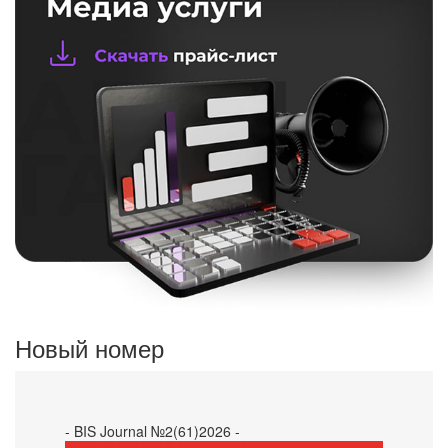
Новый номер
- BIS Journal №2(61)2026 -