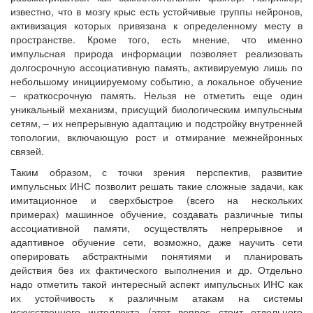
известно, что в мозгу крыс есть устойчивые группы нейронов,
активизация которых привязана к определенному месту в
пространстве. Кроме того, есть мнение, что именно
импульсная природа информации позволяет реализовать
долгосрочную ассоциативную память, активируемую лишь по
небольшому инициируемому событию, а локальное обучение
– краткосрочную память. Нельзя не отметить еще один
уникальный механизм, присущий биологическим импульсным
сетям, – их непрерывную адаптацию и подстройку внутренней
топологии, включающую рост и отмирание межнейронных
связей.
Таким образом, с точки зрения перспектив, развитие
импульсных ИНС позволит решать такие сложные задачи, как
имитационное и сверхбыстрое (всего на нескольких
примерах) машинное обучение, создавать различные типы
ассоциативной памяти, осуществлять непрерывное и
адаптивное обучение сети, возможно, даже научить сети
оперировать абстрактными понятиями и планировать
действия без их фактического выполнения и др. Отдельно
надо отметить такой интересный аспект импульсных ИНС как
их устойчивость к различным атакам на системы
искусственного интеллекта (этот вопрос стоит отдельного