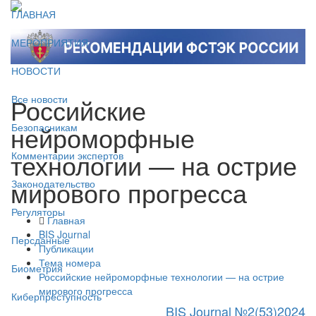
ГЛАВНАЯ
МЕРОПРИЯТИЯ
НОВОСТИ
Российские
Все новости
нейроморфные
Безопасникам
технологии — на острие
Комментарии экспертов
мирового прогресса
Законодательство
Регуляторы
Главная
BIS Journal
Персданные
Публикации
Тема номера
Биометрия
Российские нейроморфные технологии — на острие
мирового прогресса
Киберпреступность
BIS Journal №2(53)2024