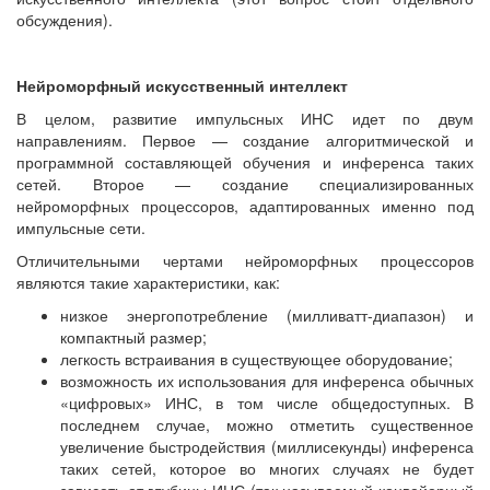
обсуждения).
Нейроморфный искусственный интеллект
В целом, развитие импульсных ИНС идет по двум
направлениям. Первое — создание алгоритмической и
программной составляющей обучения и инференса таких
сетей. Второе — создание специализированных
нейроморфных процессоров, адаптированных именно под
импульсные сети.
Отличительными чертами нейроморфных процессоров
являются такие характеристики, как:
низкое энергопотребление (милливатт-диапазон) и
компактный размер;
легкость встраивания в существующее оборудование;
возможность их использования для инференса обычных
«цифровых» ИНС, в том числе общедоступных. В
последнем случае, можно отметить существенное
увеличение быстродействия (миллисекунды) инференса
таких сетей, которое во многих случаях не будет
зависеть от глубины ИНС (так называемый конвейерный