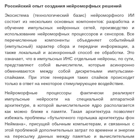
Российский опыт создания нейроморфных решений
Экосистема (технологический базис) нейроморфного ИИ
состоит из нескольких основных компонентов: разработка и
обучение импульсных нейронных сетей, производство и
использование нейроморфных процессоров и сенсоров. Все
перечисленные компоненты объединяет событийный
(импульсный) характер сбора и передачи информации, а
также локальный и асинхронный способ ее обработки. Это
означает, что в импульсных ИНС отдельные нейроны, по сути,
представляют собой вычислители, которые асинхронно
обмениваются между собой дискретными импульсами-
спайками. При этом генерация таких спайков происходит
только в ответ на некоторое стимулирующее воздействие.
Нейроморфные процессоры фактически реализуют
импульсные нейросети на специальной аппаратной
архитектуре, в которой вычислительное ядро располагается
как можно ближе к памяти. Такая архитектура позволяет
избежать проблемы «бутылочного горлышка архитектуры фон
Неймана», присущей обычным компьютерам, и связанных с
этой проблемой дополнительных затрат по времени и энергии
на пересылку данных между памятью и вычислительным