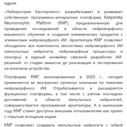
ядром.
«Лаборатория Касперского» разрабатывает и развивает
собственную программно-аппаратную платформу Kaspersky
Neuromorphic Platform (KNP), предназначенную для
проведения исследований в области нейроморфного
машинного обучения и создания коммерческих продуктов с
элементами нейроморфного ИИ. Архитектура KNP позволяет
объединить все компоненты экосистемы нейроморфного ИИ
(импульсные нейросети, нейроморфные процессоры и
сенсоры) в единый конвейер сквозной разработки ИИ-
решений: от стадии замысла до реализации и тестирования
на конечном устройстве.
Платформа KNP, анонсированная в 2022 г., сегодня
применяется во внутренних проектах компании по тематике
нейроморфного ИИ. Отрабатывается и расширяется
функционал платформы, в том числе с учетом последних
достижений в области импульсных нейросетей,
совершенствуется программная архитектура. А в нынешнем
году KNP станет доступна внешним пользователям как проект
с отрытым исходным кодом.
KNP позволяет создавать импульсные нейросети с гибкой