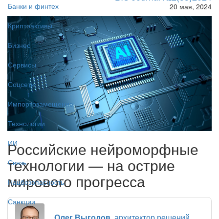
Банки и финтех
20 мая, 2024
Криптоактивы
Бизнес
Сервисы
Соцсети
Импортозамещение
Технологии
ИИ
Российские нейроморфные
технологии — на острие
Связь
мирового прогресса
Нацбезопасность
Санкции
Олег Выголов
, архитектор решений