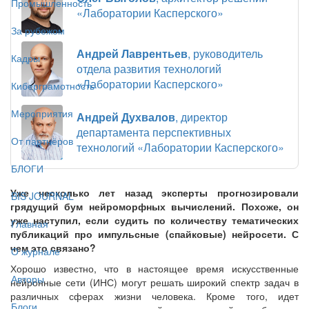
Промышленность
«Лаборатории Касперского»
За рубежом
Андрей Лаврентьев
, руководитель
Кадры
отдела развития технологий
«Лаборатории Касперского»
Киберграмотность
Мероприятия
Андрей Духвалов
, директор
департамента перспективных
От партнёров
технологий «Лаборатории Касперского»
БЛОГИ
Уже несколько лет назад эксперты прогнозировали
BIS JOURNAL
грядущий бум нейроморфных вычислений. Похоже, он
уже наступил, если судить по количеству тематических
Главная
публикаций про импульсные (спайковые) нейросети. С
чем это связано?
О журнале
Хорошо известно, что в настоящее время искусственные
Авторы
нейронные сети (ИНС) могут решать широкий спектр задач в
различных сферах жизни человека. Кроме того, идет
Блоги