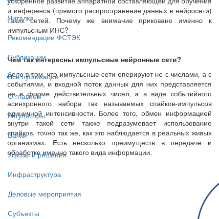
ускоренное развитие аппаратной составляющей для обучения
и инференса (прямого распространение данных в нейросети)
Читалка
таких сетей. Почему же внимание приковано именно к
импульсным ИНС?
Рекомендации ФСТЭК
Публикации
Чем так интересны импульсные нейронные сети?
Дело в том, что импульсные сети оперируют не с числами, а с
Все публикации
событиями, и входной поток данных для них представляется
не в форме действительных чисел, а в виде событийного
О главном
асинхронного набора так называемых спайков-импульсов
единичной интенсивности. Более того, обмен информацией
Регуляторы
внутри такой сети также подразумевает использование
спайков, точно так же, как это наблюдается в реальных живых
Банки
организмах. Есть несколько преимуществ в передаче и
обработке именно такого вида информации.
Угрозы и решения
Инфраструктура
Деловые мероприятия
Субъекты