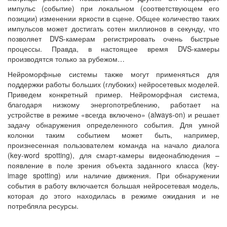
импульс (событие) при локальном (соответствующем его
позиции) изменении яркости в сцене. Общее количество таких
импульсов может достигать сотен миллионов в секунду, что
позволяет DVS-камерам регистрировать очень быстрые
процессы. Правда, в настоящее время DVS-камеры
производятся только за рубежом…
Нейроморфные системы также могут применяться для
поддержки работы больших (глубоких) нейросетевых моделей.
Приведем конкретный пример. Нейроморфная система,
благодаря низкому энергопотреблению, работает на
устройстве в режиме «всегда включено» (always-on) и решает
задачу обнаружения определенного события. Для умной
колонки таким событием может быть, например,
произнесенная пользователем команда на начало диалога
(key-word spotting), для смарт-камеры видеонаблюдения –
появление в поле зрения объекта заданного класса (key-
image spotting) или наличие движения. При обнаружении
события в работу включается большая нейросетевая модель,
которая до этого находилась в режиме ожидания и не
потребляла ресурсы.