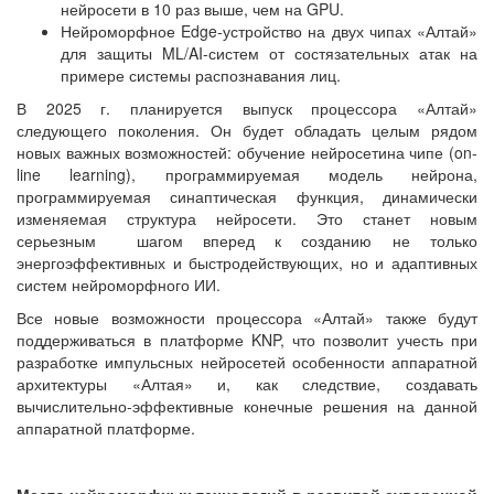
нейросети в 10 раз выше, чем на GPU.
Нейроморфное Edge-устройство на двух чипах «Алтай»
для защиты ML/AI-систем от состязательных атак на
примере системы распознавания лиц.
В 2025 г. планируется выпуск процессора «Алтай»
следующего поколения. Он будет обладать целым рядом
новых важных возможностей: обучение нейросетина чипе (on-
line learning), программируемая модель нейрона,
программируемая синаптическая функция, динамически
изменяемая структура нейросети. Это станет новым
серьезным шагом вперед к созданию не только
энергоэффективных и быстродействующих, но и адаптивных
систем нейроморфного ИИ.
Все новые возможности процессора «Алтай» также будут
поддерживаться в платформе KNP, что позволит учесть при
разработке импульсных нейросетей особенности аппаратной
архитектуры «Алтая» и, как следствие, создавать
вычислительно-эффективные конечные решения на данной
аппаратной платформе.
Место нейроморфных технологий в развитой суверенной