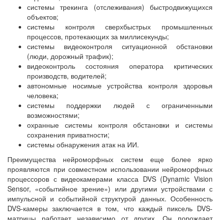
системы трекинга (отслеживания) быстродвижущихся
объектов;
системы контроля сверхбыстрых промышленных
процессов, протекающих за миллисекунды;
системы видеоконтроля ситуационной обстановки
(люди, дорожный трафик);
видеоконтроль состояния оператора критических
производств, водителей;
автономные носимые устройства контроля здоровья
человека;
системы поддержки людей с ограниченными
возможностями;
охранные системы контроля обстановки и системы
сохранения приватности;
системы обнаружения атак на ИИ.
Преимущества нейроморфных систем еще более ярко
проявляются при совместном использовании нейроморфных
процессоров с видеокамерами класса DVS (Dynamic Vision
Sensor, «событийное зрение») или другими устройствами с
импульсной и событийной структурой данных. Особенность
DVS-камеры заключается в том, что каждый пиксель DVS-
матрицы работает независимо от других. Он порождает