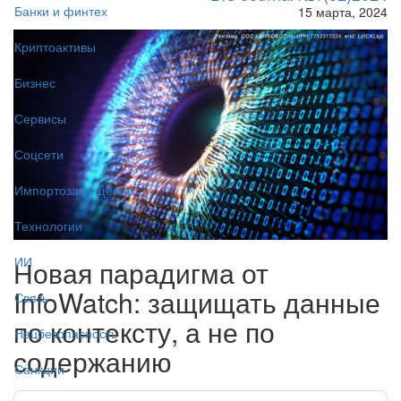
Банки и финтех
15 марта, 2024
Криптоактивы
Бизнес
Сервисы
Соцсети
Импортозамещение
Технологии
ИИ
Новая парадигма от
InfoWatch: защищать данные
Связь
по контексту, а не по
Нацбезопасность
содержанию
Санкции