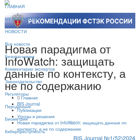
ГЛАВНАЯ
МЕРОПРИЯТИЯ
НОВОСТИ
Новая парадигма от
Все новости
InfoWatch: защищать
Безопасникам
данные по контексту, а
Комментарии экспертов
не по содержанию
Законодательство
Регуляторы
Главная
BIS Journal
Персданные
Публикации
Угрозы и решения
Биометрия
Новая парадигма от InfoWatch: защищать данные по
контексту, а не по содержанию
Киберпреступность
BIS Journal №1(52)2024