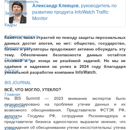
Промышленность
Александр Клевцов
, руководитель по
развитию продукта InfoWatch Traffic
За рубежом
Monitor
Кадры
Киберграмотность
Кажется, накал страстей по поводу защиты персональных
данных достиг апогея, но нет: общество, государство,
Мероприятия
бизнес и регуляторы продолжают активно обсуждать эту
тему. Обеспечение безопасности данных остаётся
От партнёров
сложной и до конца не решённой задачей. Но мы не
сдаёмся и надеемся на успех в 2024 году благодаря
БЛОГИ
уникальной разработке компании InfoWatch.
BIS JOURNAL
ВСЁ, ЧТО МОГЛО, УТЕКЛО?
Главная
На BIS Summit — 2023 внимание экспертов было
сконцентрировано на проблеме утечки данных и их
О журнале
возможного обесценивания. Представители ФСТЭК РФ,
депутаты Госдумы РФ, сотрудники Роскомнадзора и
Авторы
представители бизнеса единогласно выразили мнение, что
утверждения об обесценивании утечки несостоятельны: утечка
Блоги