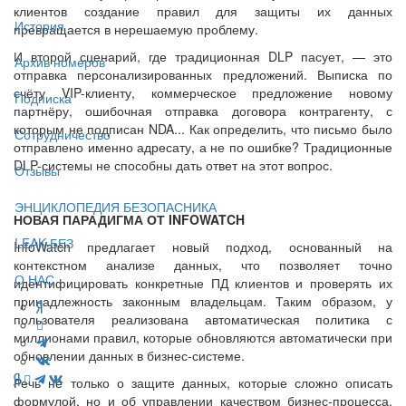
клиентов создание правил для защиты их данных
История
превращается в нерешаемую проблему.
И второй сценарий, где традиционная DLP пасует, — это
Архив номеров
отправка персонализированных предложений. Выписка по
счёту VIP-клиенту, коммерческое предложение новому
Подписка
партнёру, ошибочная отправка договора контрагенту, с
которым не подписан NDA... Как определить, что письмо было
Сотрудничество
отправлено именно адресату, а не по ошибке? Традиционные
DLP-системы не способны дать ответ на этот вопрос.
Отзывы
ЭНЦИКЛОПЕДИЯ БЕЗОПАСНИКА
НОВАЯ ПАРАДИГМА ОТ INFOWATCH
LEAK-БЕЗ
InfoWatch предлагает новый подход, основанный на
контекстном анализе данных, что позволяет точно
О НАС
идентифицировать конкретные ПД клиентов и проверять их
принадлежность законным владельцам. Таким образом, у
пользователя реализована автоматическая политика с
миллионами правил, которые обновляются автоматически при
обновлении данных в бизнес-системе.
Речь не только о защите данных, которые сложно описать
формулой, но и об управлении качеством бизнес-процесса.