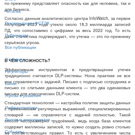
по-прежнему представляет опасность как для человека, так и
для бизнеса.
Читалка
Согласно данным аналитического центра InfoWatch, за первое
Рекомендации ФСТЭК
полугодие 2023 года утекло около 18,3 миллиарда записей
ПД, что сопоставимо с цифрами за весь 2022 год. То есть
Публикации
даже статистика подтверждает, что утечка — это по-прежнему
серьёзная угроза.
Все публикации
О главном
В ЧЁМ СЛОЖНОСТЬ?
Эффективным инструментом в предотвращении утечек
Регуляторы
традиционно считаются DLP-системы. Нона практике не все
они справляются с задачей. Письмо с подписью сотрудника и
Банки
письмо со слитыми данными клиента — это два одинаковых
письма для классических DLP-систем.
Угрозы и решения
Стандартная технология — настройка политик защиты данных
Инфраструктура
с применением регулярных выражений, специализированных
словарей — не справляется с задачей полностью. Такой
Деловые мероприятия
способ несоразмерно трудоёмкий, ведь когда база клиентов
содержит миллионы записей, то нужно создать ровно столько
Субъекты
же соответствующих правил. То есть с увеличением числа