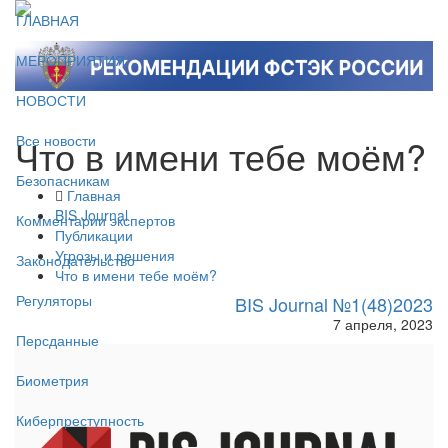
ГЛАВНАЯ
МЕРОПРИЯТИЯ
НОВОСТИ
Что в имени тебе моём?
Все новости
Безопасникам
Главная
BIS Journal
Комментарии экспертов
Публикации
Угрозы и решения
Законодательство
Что в имени тебе моём?
Регуляторы
BIS Journal №1(48)2023
7 апреля, 2023
Персданные
Биометрия
Киберпреступность