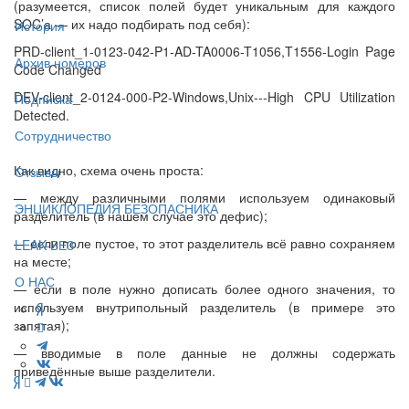
(разумеется, список полей будет уникальным для каждого
SOC’а — их надо подбирать под себя):
История
PRD-client_1-0123-042-P1-AD-TA0006-T1056,T1556-Login Page
Архив номеров
Code Changed
DEV-client_2-0124-000-P2-Windows,Unix---High CPU Utilization
Подписка
Detected.
Сотрудничество
Как видно, схема очень проста:
Отзывы
— между различными полями используем одинаковый
ЭНЦИКЛОПЕДИЯ БЕЗОПАСНИКА
разделитель (в нашем случае это дефис);
— если поле пустое, то этот разделитель всё равно сохраняем
LEAK-БЕЗ
на месте;
О НАС
— если в поле нужно дописать более одного значения, то
используем внутрипольный разделитель (в примере это
запятая);
— вводимые в поле данные не должны содержать
приведённые выше разделители.