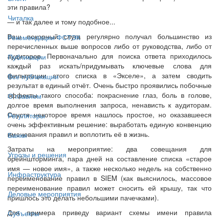
эти правила?
Читалка
— и так далее и тому подобное...
Ваш покорный слуга регулярно получал большинство из
Рекомендации ФСТЭК
перечисленных выше вопросов либо от руководства, либо от
аудиторов. Первоначально для поиска ответа приходилось
Публикации
каждый раз искать/придумывать ключевые слова для
фильтрации этого списка в «Экселе», а затем сводить
Все публикации
результат в единый отчёт. Очень быстро проявились побочные
эффекты такого способа: покраснение глаз, боль в голове,
О главном
долгое время выполнения запроса, ненависть к аудиторам.
Спустя некоторое время нашлось простое, но оказавшееся
Регуляторы
очень эффективным решение: выработать единую конвенцию
именования правил и воплотить её в жизнь.
Банки
Затраты на мероприятие: два совещания для
Угрозы и решения
брейншторминга, пара дней на составление списка «старое
имя — новое имя», а также несколько недель на собственно
Инфраструктура
переименование правил в SIEM (как выяснилось, массовое
переименование правил может сносить ей крышу, так что
Деловые мероприятия
пришлось это делать небольшими пачечками).
Для примера приведу вариант схемы имени правила
Субъекты