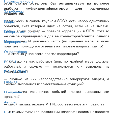
Промышленность
этой статье хотелось бы остановиться на вопросе
выбора имён/идентификаторов для различных
За рубежом
сущностей.
Практически в любом крупном SOC’е есть набор однотипных
Кадры
объектов, счёт которым идёт на сотни, если не на тысячи.
Самый яркий пример — правила корреляции в SIEM, хотя то
Киберграмотность
же самое справедливо и для её коннекторов/агентов, отчётов
и так далее. И довольно часто (по крайней мере, в моей
Мероприятия
практике) приходится отвечать на типовые вопросы, как то:
От партнёров
— а сколько у нас всего правил корреляции?
— сколько из них работают (или, по крайней мере, должны
БЛОГИ
работать), а сколько — тестируются или выведены из
эксплуатации?
BIS JOURNAL
— сколько из них непосредственно генерируют алерты, а
Главная
сколько выполняют вспомогательные функции?
— на каких источниках событий (логах) основаны эти
О журнале
правила?
Авторы
— какой тактике/технике MITRE соответствуют эти правила?
— к какому типу (по различным классификациям) относятся
Блоги