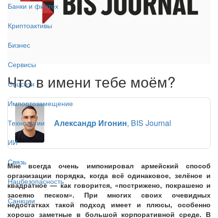
Банки и финтех
Криптоактивы
Бизнес
Сервисы
Что в имени тебе моём?
Соцсети
Импортозамещение
Александр Игонин
, BIS Journal
Технологии
ИИ
Связь
Мне всегда очень импонировал армейский способ
организации порядка, когда всё одинаковое, зелёное и
Нацбезопасность
квадратное — как говорится, «пострижено, покрашено и
засеяно песком». При многих своих очевидных
Санкции
недостатках такой подход имеет и плюсы, особенно
хорошо заметные в большой корпоративной среде. В