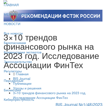
ГЛАВНАЯ
МЕРОПРИЯТИЯ
НОВОСТИ
3×10 трендов
Все новости
финансового рынка на
Безопасникам
2023 год. Исследование
Комментарии экспертов
Ассоциации ФинТех
Законодательство
Регуляторы
Главная
BIS Journal
Персданные
Публикации
Угрозы и решения
Биометрия
3×10 трендов финансового рынка на 2023 год.
Исследование Ассоциации ФинТех
Киберпреступность
BIS Journal №1(48)2023