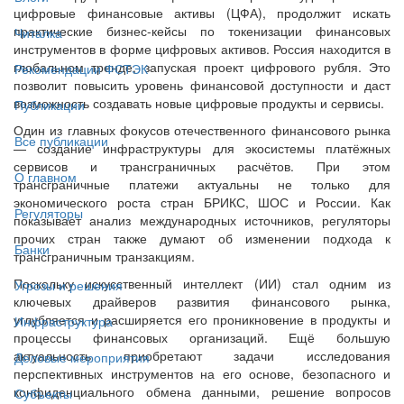
цифровые финансовые активы (ЦФА), продолжит искать
практические бизнес-кейсы по токенизации финансовых
Читалка
инструментов в форме цифровых активов. Россия находится в
глобальном тренде, запуская проект цифрового рубля. Это
Рекомендации ФСТЭК
позволит повысить уровень финансовой доступности и даст
возможность создавать новые цифровые продукты и сервисы.
Публикации
Один из главных фокусов отечественного финансового рынка
Все публикации
— создание инфраструктуры для экосистемы платёжных
сервисов и трансграничных расчётов. При этом
О главном
трансграничные платежи актуальны не только для
экономического роста стран БРИКС, ШОС и России. Как
Регуляторы
показывает анализ международных источников, регуляторы
прочих стран также думают об изменении подхода к
Банки
трансграничным транзакциям.
Поскольку искусственный интеллект (ИИ) стал одним из
Угрозы и решения
ключевых драйверов развития финансового рынка,
углубляется и расширяется его проникновение в продукты и
Инфраструктура
процессы финансовых организаций. Ещё большую
актуальность приобретают задачи исследования
Деловые мероприятия
перспективных инструментов на его основе, безопасного и
конфиденциального обмена данными, решение вопросов
Субъекты