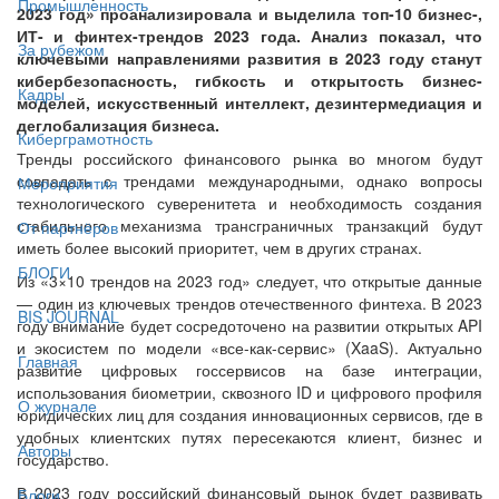
Промышленность
2023 год» проанализировала и выделила топ-10 бизнес-,
ИТ- и финтех-трендов 2023 года. Анализ показал, что
За рубежом
ключевыми направлениями развития в 2023 году станут
кибербезопасность, гибкость и открытость бизнес-
Кадры
моделей, искусственный интеллект, дезинтермедиация и
деглобализация бизнеса.
Киберграмотность
Тренды российского финансового рынка во многом будут
совпадать с трендами международными, однако вопросы
Мероприятия
технологического суверенитета и необходимость создания
стабильного механизма трансграничных транзакций будут
От партнёров
иметь более высокий приоритет, чем в других странах.
БЛОГИ
Из «3×10 трендов на 2023 год» следует, что открытые данные
— один из ключевых трендов отечественного финтеха. В 2023
BIS JOURNAL
году внимание будет сосредоточено на развитии открытых API
и экосистем по модели «все-как-сервис» (XaaS). Актуально
Главная
развитие цифровых госсервисов на базе интеграции,
использования биометрии, сквозного ID и цифрового профиля
О журнале
юридических лиц для создания инновационных сервисов, где в
удобных клиентских путях пересекаются клиент, бизнес и
Авторы
государство.
В 2023 году российский финансовый рынок будет развивать
Блоги