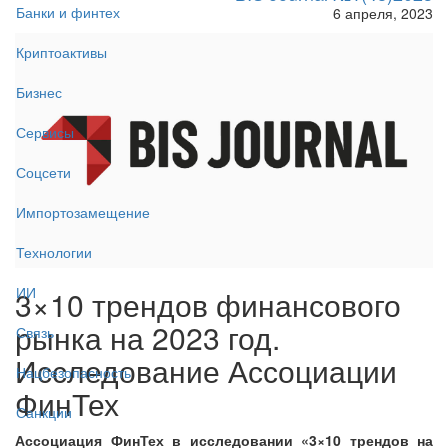
Банки и финтех
6 апреля, 2023
Криптоактивы
Бизнес
Сервисы
Соцсети
Импортозамещение
Технологии
ИИ
3×10 трендов финансового
рынка на 2023 год.
Связь
Исследование Ассоциации
Нацбезопасность
ФинТех
Санкции
Ассоциация ФинТех в исследовании «3×10 трендов на