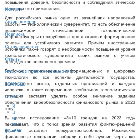
повышения доверия, безопасности и соблюдения этических
норм при его применении.
История
Для российского рынка одно из важнейших направлений
Архив номеров
работы — технологический суверенитет, то есть обеспечение
независимости отечественной технологической
Подписка
инфраструктуры от зарубежных поставщиков и формирование
основы для устойчивого развития. Причём иностранные
Сотрудничество
источники также говорят о необходимости повышения уровня
технологического суверенитета своих рынков с учётом
Отзывы
прецедентов последнего времени.
Глубокое проникновение информационных и цифровых
ЭНЦИКЛОПЕДИЯ БЕЗОПАСНИКА
технологий во все аспекты деятельности государства,
финансового рынка, отдельных организаций и каждого
LEAK-БЕЗ
человека, а также современная глобальная геополитическая
ситуация заставят уделять особое внимание задачам
О НАС
обеспечения кибербезопасности финансового рынка в 2023
году.
В целом исследование «3×10 трендов на 2023 год»
показывает, что с точки зрения развития финтех-решений
Россия остаётся конкурентоспособной. Российские
финансовые технологии вобрали в себя лучшие черты как