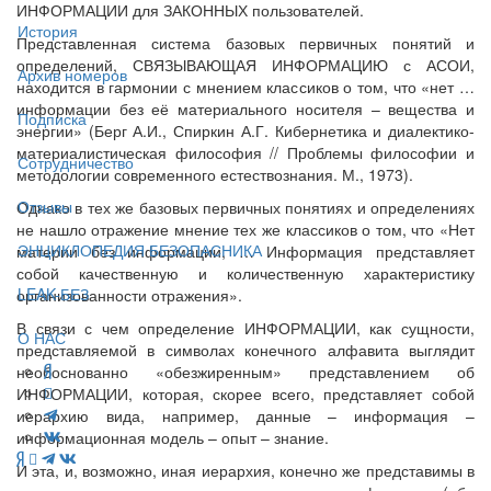
ИНФОРМАЦИИ для ЗАКОННЫХ пользователей.
История
Представленная система базовых первичных понятий и
определений, СВЯЗЫВАЮЩАЯ ИНФОРМАЦИЮ с АСОИ,
Архив номеров
находится в гармонии с мнением классиков о том, что «нет …
информации без её материального носителя – вещества и
Подписка
энергии» (Берг А.И., Спиркин А.Г. Кибернетика и диалектико-
материалистическая философия // Проблемы философии и
Сотрудничество
методологии современного естествознания. М., 1973).
Отзывы
Однако в тех же базовых первичных понятиях и определениях
не нашло отражение мнение тех же классиков о том, что «Нет
ЭНЦИКЛОПЕДИЯ БЕЗОПАСНИКА
материи без информации, … Информация представляет
собой качественную и количественную характеристику
LEAK-БЕЗ
организованности отражения».
В связи с чем определение ИНФОРМАЦИИ, как сущности,
О НАС
представляемой в символах конечного алфавита выглядит
необоснованно «обезжиренным» представлением об
ИНФОРМАЦИИ, которая, скорее всего, представляет собой
иерархию вида, например, данные – информация –
информационная модель – опыт – знание.
И эта, и, возможно, иная иерархия, конечно же представимы в