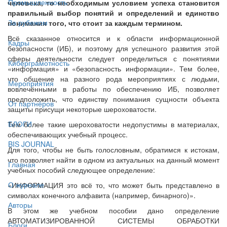
Промышленность
человека, то необходимым условием успеха становится
правильный выбор понятий и определений и единство
За рубежом
понимания того, что стоит за каждым термином.
Всё сказанное относится и к области информационной
Кадры
безопасности (ИБ), и поэтому для успешного развития этой
сферы деятельности следует определиться с понятиями
Киберграмотность
«информация» и «безопасность информации». Тем более,
что общение на разного рода мероприятиях с людьми,
Мероприятия
вовлечёнными в работы по обеспечению ИБ, позволяет
предположить, что единству понимания сущности объекта
От партнёров
защиты присущи некоторые шероховатости.
БЛОГИ
Тем более такие шероховатости недопустимы в материалах,
обеспечивающих учебный процесс.
BIS JOURNAL
Для того, чтобы не быть голословным, обратимся к истокам,
что позволяет найти в одном из актуальных на данный момент
Главная
учебных пособий следующее определение:
О журнале
«ИНФОРМАЦИЯ это всё то, что может быть представлено в
символах конечного алфавита (например, бинарного)».
Авторы
В этом же учебном пособии дано определение
АВТОМАТИЗИРОВАННОЙ СИСТЕМЫ ОБРАБОТКИ
Блоги