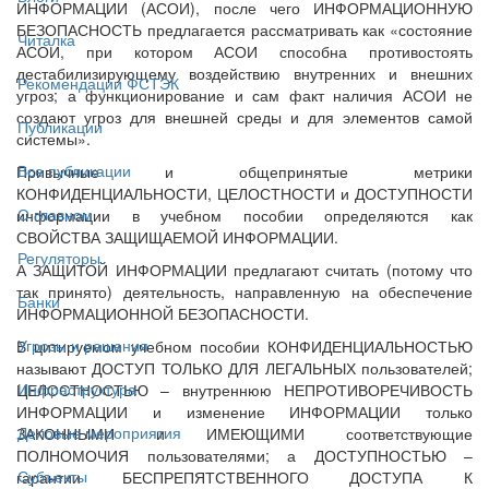
ИНФОРМАЦИИ (АСОИ), после чего ИНФОРМАЦИОННУЮ
БЕЗОПАСНОСТЬ предлагается рассматривать как «состояние
Читалка
АСОИ, при котором АСОИ способна противостоять
дестабилизирующему воздействию внутренних и внешних
Рекомендации ФСТЭК
угроз; а функционирование и сам факт наличия АСОИ не
создают угроз для внешней среды и для элементов самой
Публикации
системы».
Все публикации
Привычные и общепринятые метрики
КОНФИДЕНЦИАЛЬНОСТИ, ЦЕЛОСТНОСТИ и ДОСТУПНОСТИ
О главном
информации в учебном пособии определяются как
СВОЙСТВА ЗАЩИЩАЕМОЙ ИНФОРМАЦИИ.
Регуляторы
А ЗАЩИТОЙ ИНФОРМАЦИИ предлагают считать (потому что
так принято) деятельность, направленную на обеспечение
Банки
ИНФОРМАЦИОННОЙ БЕЗОПАСНОСТИ.
Угрозы и решения
В цитируемом учебном пособии КОНФИДЕНЦИАЛЬНОСТЬЮ
называют ДОСТУП ТОЛЬКО ДЛЯ ЛЕГАЛЬНЫХ пользователей;
Инфраструктура
ЦЕЛОСТНОСТЬЮ – внутреннюю НЕПРОТИВОРЕЧИВОСТЬ
ИНФОРМАЦИИ и изменение ИНФОРМАЦИИ только
Деловые мероприятия
ЗАКОННЫМИ и ИМЕЮЩИМИ соответствующие
ПОЛНОМОЧИЯ пользователями; а ДОСТУПНОСТЬЮ –
Субъекты
гарантии БЕСПРЕПЯТСТВЕННОГО ДОСТУПА К