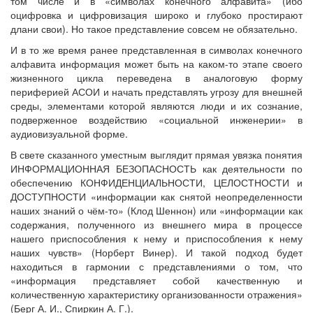
том числе и в «символах конечного алфавита» (ибо
оцифровка и цифровизация широко и глубоко простирают
длани свои). Но такое представление совсем не обязательно.
И в то же время ранее представленная в символах конечного
алфавита информация может быть на каком-то этапе своего
жизненного цикла переведена в аналоговую форму
периферией АСОИ и начать представлять угрозу для внешней
среды, элементами которой являются люди и их сознание,
подверженное воздействию «социальной инженерии» в
аудиовизуальной форме.
В свете сказанного уместным выглядит прямая увязка понятия
ИНФОРМАЦИОННАЯ БЕЗОПАСНОСТЬ как деятельности по
обеспечению КОНФИДЕНЦИАЛЬНОСТИ, ЦЕЛОСТНОСТИ и
ДОСТУПНОСТИ «информации как снятой неопределенности
наших знаний о чём-то» (Клод Шеннон) или «информации как
содержания, полученного из внешнего мира в процессе
нашего приспособления к нему и приспособления к нему
наших чувств» (Норберт Винер). И такой подход будет
находиться в гармонии с представлениями о том, что
«информация представляет собой качественную и
количественную характеристику организованности отражения»
(Берг А. И., Спиркин А. Г.).