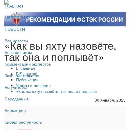
ГЛАВНАЯ
МЕРОПРИЯТИЯ
НОВОСТИ
«Как вы яхту назовёте,
Все новости
так она и поплывёт»
Безопасникам
Комментарии экспертов
Главная
BIS Journal
Законодательство
Публикации
Угрозы и решения
Регуляторы
«Как вы яхту назовёте, так она и поплывёт»
Персданные
30 января, 2023
Биометрия
Киберпреступность