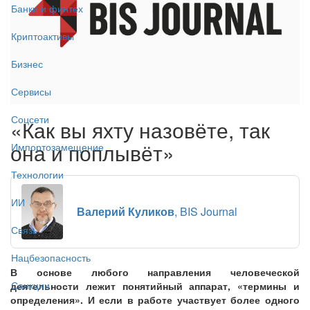
Банки и финтех
Криптоактивы
Бизнес
Сервисы
Соцсети
«Как вы яхту назовёте, так
она и поплывёт»
Импортозамещение
Технологии
ИИ
Валерий Куликов
, BIS Journal
Связь
Нацбезопасность
В основе любого направления человеческой
Санкции
деятельности лежит понятийный аппарат, «термины и
определения». И если в работе участвует более одного