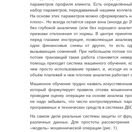
параметров профиля клиента. Есть определённый
набор параметров, передаваемый нашими коллегам
На основе этих параметров можно сформировать н
плохо». Но всегда остаётся серая зона (иногда до
без глубокой аналитики (или без хорошего анали
признаки отклонения от нормы. В центре приняти
перед глазами инструкция, позволяющая анализир
одни финансовые схемы от других, то есть од
вызывающие сомнений. При небольшом потоке пл
потоке транзакций такая работа становится неве
помощь приходит система машинного обучения, ко
чем просто использование правил, и, исходя из
объём платежей и чем плотнее аналитик работает с
Машинное обучение трудно назвать искусственным 
который формулирует правила отсева мошенниче
проводим оценку операции на основе анализа пр
не надо забывать, что число контролируемых пар
программных и технических средств в системах ДБ
На самом деле реальные системы защиты от фрод
различных данных. Для простоты рассмотрения
«модель» мошеннической операции (рис. 1).