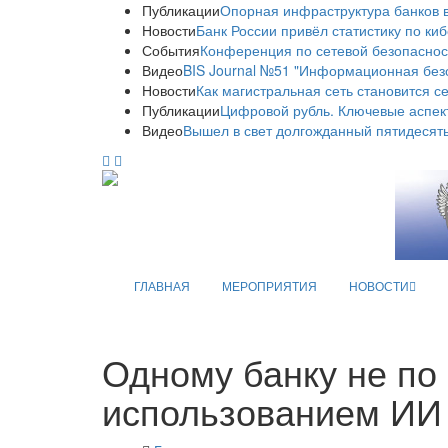
Публикации
Опорная инфраструктура банков в
Новости
Банк России привёл статистику по ки
События
Конференция по сетевой безопаснос
Видео
BIS Journal №51 "Информационная без
Новости
Как магистральная сеть становится с
Публикации
Цифровой рубль. Ключевые аспек
Видео
Вышел в свет долгожданный пятидесяты
ГЛАВНАЯ
МЕРОПРИЯТИЯ
НОВОСТИ
Одному банку не по
использованием ИИ