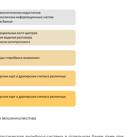
ов мошенничества
 классическая антифрод-система в отдельном банке даже при