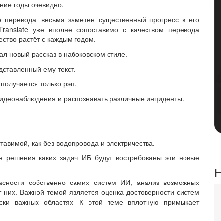
ние годы очевидно.
о перевода, весьма заметен существенный прогресс в его
.Translate уже вполне сопоставимо с качеством перевода
ество растёт с каждым годом.
ал новый рассказ в набоковском стиле.
ставленный ему текст.
получается только рэп.
видеонаблюдения и распознавать различные инциденты.
тавимой, как без водопровода и электричества.
я решения каких задач ИБ будут востребованы эти новые
Н
асности собственно самих систем ИИ, анализ возможных
 них. Важной темой является оценка достоверности систем
ески важных областях. К этой теме вплотную примыкает