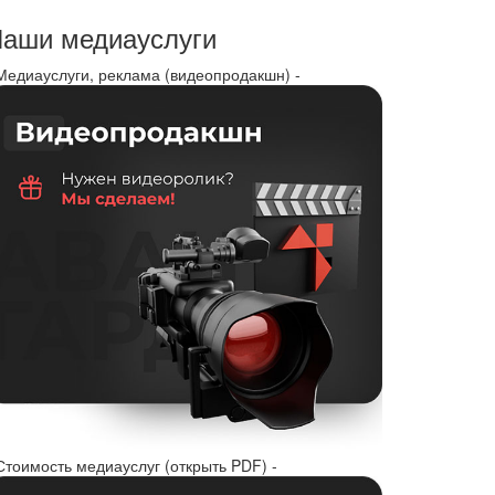
аши медиауслуги
 Медиауслуги, реклама (видеопродакшн) -
Стоимость медиауслуг (открыть PDF) -