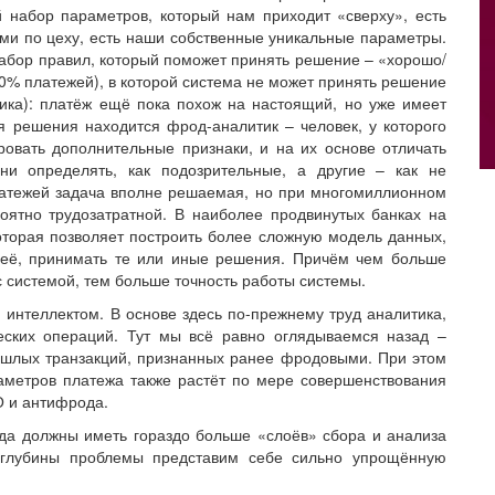
 набор параметров, который нам приходит «сверху», есть
и по цеху, есть наши собственные уникальные параметры.
абор правил, который поможет принять решение – «хорошо/
 20% платежей), в которой система не может принять решение
тика): платёж ещё пока похож на настоящий, но уже имеет
я решения находится фрод-аналитик – человек, у которого
овать дополнительные признаки, и на их основе отличать
ни определять, как подозрительные, а другие – как не
атежей задача вполне решаемая, но при многомиллионном
роятно трудозатратной. В наиболее продвинутых банках на
торая позволяет построить более сложную модель данных,
 неё, принимать те или иные решения. Причём чем больше
 системой, тем больше точность работы системы.
интеллектом. В основе здесь по-прежнему труд аналитика,
ских операций. Тут мы всё равно оглядываемся назад –
ошлых транзакций, признанных ранее фродовыми. При этом
аметров платежа также растёт по мере совершенствования
О и антифрода.
а должны иметь гораздо больше «слоёв» сбора и анализа
 глубины проблемы представим себе сильно упрощённую