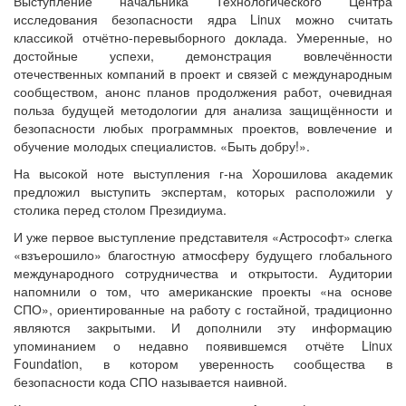
Выступление начальника Технологического Центра
исследования безопасности ядра Linux можно считать
классикой отчётно-перевыборного доклада. Умеренные, но
достойные успехи, демонстрация вовлечённости
отечественных компаний в проект и связей с международным
сообществом, анонс планов продолжения работ, очевидная
польза будущей методологии для анализа защищённости и
безопасности любых программных проектов, вовлечение и
обучение молодых специалистов. «Быть добру!».
На высокой ноте выступления г-на Хорошилова академик
предложил выступить экспертам, которых расположили у
столика перед столом Президиума.
И уже первое выступление представителя «Астрософт» слегка
«взъерошило» благостную атмосферу будущего глобального
международного сотрудничества и открытости. Аудитории
напомнили о том, что американские проекты «на основе
СПО», ориентированные на работу с гостайной, традиционно
являются закрытыми. И дополнили эту информацию
упоминанием о недавно появившемся отчёте Linux
Foundation, в котором уверенность сообщества в
безопасности кода СПО называется наивной.