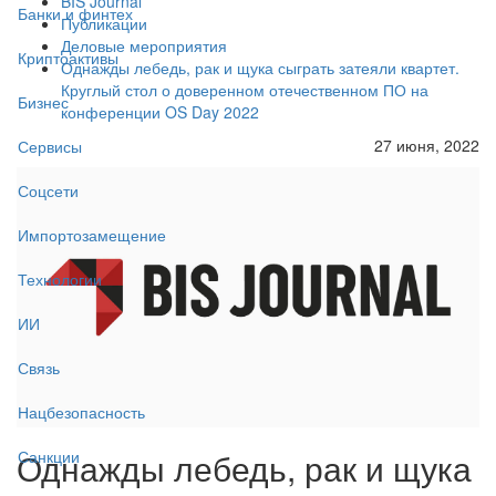
BIS Journal
Банки и финтех
Публикации
Деловые мероприятия
Криптоактивы
Однажды лебедь, рак и щука сыграть затеяли квартет.
Круглый стол о доверенном отечественном ПО на
Бизнес
конференции OS Day 2022
27 июня, 2022
Сервисы
Соцсети
Импортозамещение
Технологии
ИИ
Связь
Нацбезопасность
Однажды лебедь, рак и щука
Санкции