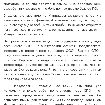
внимание на то, что работая в рамках СПО-проектов наши
разработчики развивают, по большей части, зарубежное ПО.
В целом это выступление Минцифры заставило вспомнить
известные слова из фильма «Небесный тихоход» о том, что
«мне сверху видно всё! Ты так и знай!». Но никакого открытого
негатива, как, впрочем, и слов поддержки, в выступлении
Минцифры не прозвучало.
Не прозвучало в явном виде слов поддержки в пользу идеи
российского СПО и в выступлении Алексея Новодворского,
заместителя генерального директора ООО «Базальт СПО»,
представленного академиком как единого эксперта от науки и
бизнеса. Впрочем, от подробностей относительно научных
компетенций комментатора академик воздержался, что же
касается бизнес-компетенций, то путь от советских «научных
кооперативов» и до создания 2-х частных компаний с 2000-го
года говорит сам за себя.
Г-н Новодворский отметил «вешками» сомнений ряд
«отмелей» в русле работ по отечественному СПО – от
тонкостей юридической защищённости внешне как бы
общеоткрытых мировых залежей СПО и до возведённого г-ном
Новодворским в абсолют требования к глобальной