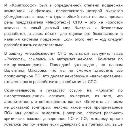
И «Криптософт» был в определённой степени поддержан
компанией «Инфотекс», представитель которой высказал
убеждённость в том, что (дальнейший текст не есть прямая
речь представителя «Инфотекс») СПО – это не «золотой
ключик» в новый дивный мир быстрых и безопасных
разработок, а лишь объект для оценки его безопасности и
наличия системы поддержки. Если этого нет – код следует
разрабатывать самостоятельно.
В защиту «неизбежности» СПО попытался выступить глава
«Руссофт», ссылаясь на авторитет некоего «Комитета по
импортозамещению». Последний утверждает, по словам
Валентина Макарова, что мы не сможем заместить всё
проприетарное ПО, что делает неизбежным «вальсирование»
отечественных разработчиков в «объятиях» СПО.
Сомнительность и лукавство ссылки на «Комитет по
импортозамещению» следует, во-первых, из того, что
авторитетность и достоверность данных «Комитета…» никем
не доказана; во-вторых, неясно, какое «всё проприетарное
ПО» мы должны заместить (наверное, следует различать
критически важное доверенное ПО и ПО, которому просто
хотелось бы по-человечески доверять); а в третьих см. выше