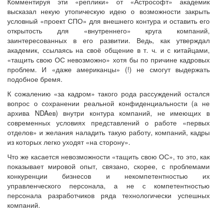
Комментируя эти «реплики» от «Астрософт» академик
высказал некую утопическую идею о возможности закрыть
условный «проект СПО» для внешнего контура и оставить его
открытость для «внутреннего» круга компаний,
заинтересованных в его развитии. Ведь, как утверждал
академик, ссылаясь на своё общение в т. ч. и с китайцами,
«тащить свою ОС невозможно» хотя бы по причине кадровых
проблем. И «даже американцы» (!) не смогут выдержать
подобное бремя.
К сожалению «за кадром» такого рода рассуждений остался
вопрос о сохранении реальной конфиденциальности (а не
архива NDAев) внутри контура компаний, не имеющих в
современных условиях представлений о работе «первых
отделов» и желания наладить такую работу, компаний, кадры
из которых легко уходят «на сторону».
Что же касается невозможности «тащить свою ОС», то это, как
показывает мировой опыт, связано, скорее, с проблемами
конкуренции бизнесов и некомпетентностью их
управленческого персонала, а не с компетентностью
персонала разработчиков ряда технологически успешных
компаний.