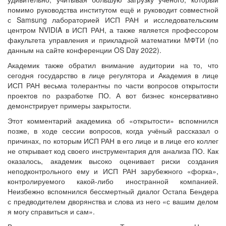
помимо руководства институтом ещё и руководит совместной
с Samsung лабораторией ИСП РАН и исследовательским
центром NVIDIA в ИСП РАН, а также является профессором
факультета управления и прикладной математики МФТИ (по
данным на сайте конференции OS Day 2022).
Академик также обратил внимание аудитории на то, что
сегодня государство в лице регулятора и Академия в лице
ИСП РАН весьма толерантны по части вопросов открытости
проектов по разработке ПО. А вот бизнес консервативно
демонстрирует примеры закрытости.
Этот комментарий академика об «открытости» вспомнился
позже, в ходе сессии вопросов, когда учёный рассказал о
причинах, по которым ИСП РАН в его лице и в лице его коллег
не открывает код своего инструментария для анализа ПО. Как
оказалось, академик высоко оценивает риски создания
неподконтрольного ему и ИСП РАН зарубежного «форка»,
контролируемого какой-либо иностранной компанией.
Неизбежно вспомнился бессмертный диалог Остапа Бендера
с предводителем дворянства и слова из него «с вашим делом
я могу справиться и сам».