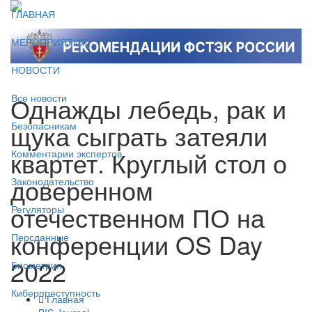
ГЛАВНАЯ
МЕРОПРИЯТИЯ
НОВОСТИ
Однажды лебедь, рак и
Все новости
щука сыграть затеяли
Безопасникам
квартет. Круглый стол о
Комментарии экспертов
доверенном
Законодательство
отечественном ПО на
Регуляторы
конференции OS Day
Персданные
2022
Биометрия
Киберпреступность
Главная