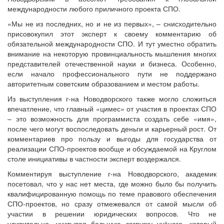
международности любого приличного проекта СПО.
«Мы не из последних, но и не из первых», – снисходительно
присовокупил этот эксперт к своему комментарию об
обязательной международности СПО. И тут уместно обратить
внимание на некоторую провинциальность мышления многих
представителей отечественной науки и бизнеса. Особенно,
если начало профессионального пути не поддержано
авторитетным советским образованием и местом работы.
Из выступления г-на Новодворского также могло сложиться
впечатление, что главный «цимес» от участия в проектах СПО
– это возможность для программиста создать себе «имя»,
после чего могут воспоследовать деньги и карьерный рост. От
комментариев про пользу и выгоды для государства от
реализации СПО-проектов вообще и обсуждаемой на Круглом
столе инициативы в частности эксперт воздержался.
Комментируя выступление г-на Новодворского, академик
посетовал, что у нас нет места, где можно было бы получить
квалифицированную помощь по теме правового обеспечения
СПО-проектов, но сразу отмежевался от самой мысли об
участии в решении юридических вопросов. Что не
удивительно, учитывая большую загрузку учёного, который