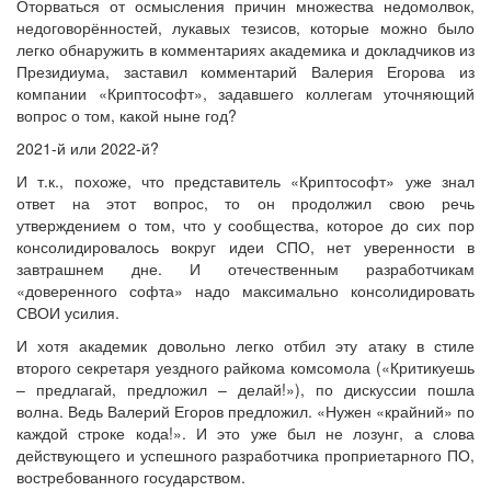
Оторваться от осмысления причин множества недомолвок,
недоговорённостей, лукавых тезисов, которые можно было
легко обнаружить в комментариях академика и докладчиков из
Президиума, заставил комментарий Валерия Егорова из
компании «Криптософт», задавшего коллегам уточняющий
вопрос о том, какой ныне год?
2021-й или 2022-й?
И т.к., похоже, что представитель «Криптософт» уже знал
ответ на этот вопрос, то он продолжил свою речь
утверждением о том, что у сообщества, которое до сих пор
консолидировалось вокруг идеи СПО, нет уверенности в
завтрашнем дне. И отечественным разработчикам
«доверенного софта» надо максимально консолидировать
СВОИ усилия.
И хотя академик довольно легко отбил эту атаку в стиле
второго секретаря уездного райкома комсомола («Критикуешь
– предлагай, предложил – делай!»), по дискуссии пошла
волна. Ведь Валерий Егоров предложил. «Нужен «крайний» по
каждой строке кода!». И это уже был не лозунг, а слова
действующего и успешного разработчика проприетарного ПО,
востребованного государством.