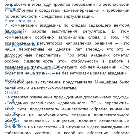
разработке в этом году проектов требований по безопасности
История
к технологиям и средствам «контейнеризации» и требований
по безопасности к средствам виртуализации.
Архив номеров
И комментарий академика по следам задающего векторА
(вЕкторы?) работы выступления регулятора. В этом
Подписка
комментарии особенно запомнились слова о том, что
предложенные регулятором направления развития – «это
Сотрудничество
наши перспективы на десятки лет вперёд», что это –
долгосрочные перспективы. При этом академик отметил
Отзывы
особую символичность этой стабильности в работе в
преддверии грядущего 300-летнего юбилея Академии. «Это
ЭНЦИКЛОПЕДИЯ БЕЗОПАСНИКА
будет вся наша жизнь», – не без энтузиазма заявил академик.
LEAK-БЕЗ
Последующее выступление представителя Минцифры было
онлайновым и несколько суховатым.
О НАС
Не отвергая озвученные предыдущими докладчиками подходы
к созданию российского «доверенного» ПО и перспективы
этого пути, представитель министерства обратил внимание
аудитории на необходимость создания привлекательного
имиджа развиваемых инициатив, попенял отечественным
компаниям на недостаточный энтузиазм в деле выкладывания
собственного «софта» на всеобщее обозрение, обратил