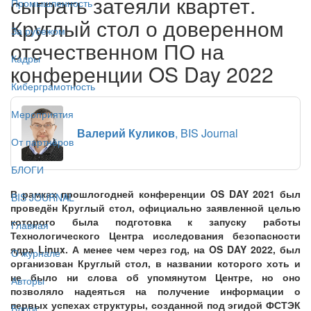
сыграть затеяли квартет.
Промышленность
Круглый стол о доверенном
За рубежом
отечественном ПО на
Кадры
конференции OS Day 2022
Киберграмотность
Мероприятия
Валерий Куликов
, BIS Journal
От партнёров
БЛОГИ
В рамках прошлогодней конференции OS DAY 2021 был
BIS JOURNAL
проведён Круглый стол, официально заявленной целью
которого была подготовка к запуску работы
Главная
Технологического Центра исследования безопасности
ядра Linux. А менее чем через год, на OS DAY 2022, был
О журнале
организован Круглый стол, в названии которого хоть и
не было ни слова об упомянутом Центре, но оно
Авторы
позволяло надеяться на получение информации о
первых успехах структуры, созданной под эгидой ФСТЭК
Блоги