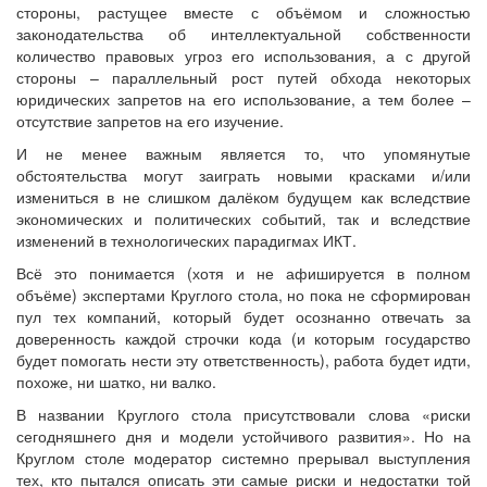
стороны, растущее вместе с объёмом и сложностью
законодательства об интеллектуальной собственности
количество правовых угроз его использования, а с другой
стороны – параллельный рост путей обхода некоторых
юридических запретов на его использование, а тем более –
отсутствие запретов на его изучение.
И не менее важным является то, что упомянутые
обстоятельства могут заиграть новыми красками и/или
измениться в не слишком далёком будущем как вследствие
экономических и политических событий, так и вследствие
изменений в технологических парадигмах ИКТ.
Всё это понимается (хотя и не афишируется в полном
объёме) экспертами Круглого стола, но пока не сформирован
пул тех компаний, который будет осознанно отвечать за
доверенность каждой строчки кода (и которым государство
будет помогать нести эту ответственность), работа будет идти,
похоже, ни шатко, ни валко.
В названии Круглого стола присутствовали слова «риски
сегодняшнего дня и модели устойчивого развития». Но на
Круглом столе модератор системно прерывал выступления
тех, кто пытался описать эти самые риски и недостатки той