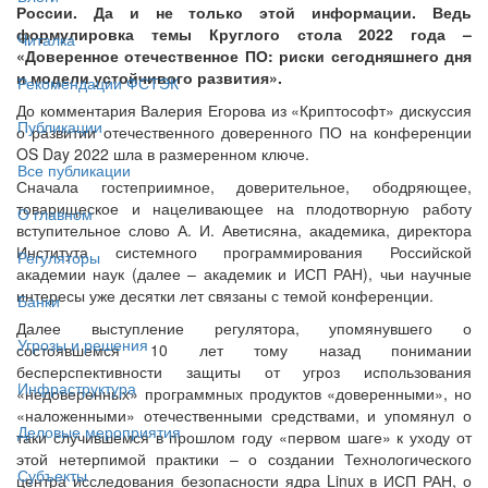
России. Да и не только этой информации. Ведь
формулировка темы Круглого стола 2022 года –
Читалка
«Доверенное отечественное ПО: риски сегодняшнего дня
и модели устойчивого развития».
Рекомендации ФСТЭК
До комментария Валерия Егорова из «Криптософт» дискуссия
Публикации
о развитии отечественного доверенного ПО на конференции
OS Day 2022 шла в размеренном ключе.
Все публикации
Сначала гостеприимное, доверительное, ободряющее,
товарищеское и нацеливающее на плодотворную работу
О главном
вступительное слово А. И. Аветисяна, академика, директора
Института системного программирования Российской
Регуляторы
академии наук (далее – академик и ИСП РАН), чьи научные
интересы уже десятки лет связаны с темой конференции.
Банки
Далее выступление регулятора, упомянувшего о
Угрозы и решения
состоявшемся 10 лет тому назад понимании
бесперспективности защиты от угроз использования
Инфраструктура
«недоверенных» программных продуктов «доверенными», но
«наложенными» отечественными средствами, и упомянул о
Деловые мероприятия
таки случившемся в прошлом году «первом шаге» к уходу от
этой нетерпимой практики – о создании Технологического
Субъекты
центра исследования безопасности ядра Linux в ИСП РАН, о