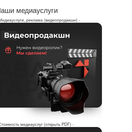
аши медиауслуги
 Медиауслуги, реклама (видеопродакшн) -
Стоимость медиауслуг (открыть PDF) -