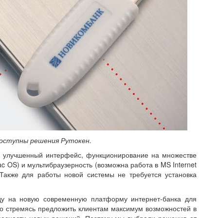
доступны решения Рутокен.
к улучшенный интерфейс, функционирование на множестве
c OS) и мультибраузерность (возможна работа в MS Internet
). Также для работы новой системы не требуется установка
ду на новую современную платформу интернет-банка для
то стремясь предложить клиентам максимум возможностей в
пасности новых решений. Поэтому мы выбрали решения от