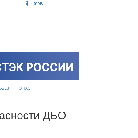
K-БЕЗ
О НАС
пасности ДБО