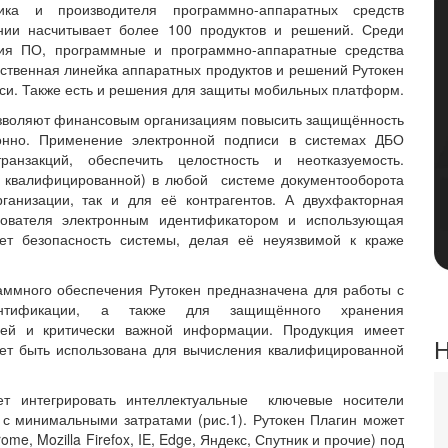
чика и производителя программно-аппаратных средств
нии насчитывает более 100 продуктов и решений. Среди
ия ПО, программные и программно-аппаратные средства
ственная линейка аппаратных продуктов и решений Рутокен
си. Также есть и решения для защиты мобильных платформ.
озволяют финансовым организациям повысить защищённость
онно. Применение электронной подписи в системах ДБО
анзакций, обеспечить целостность и неотказуемость.
е квалифицированной) в любой системе документооборота
ганизации, так и для её контрагентов. А двухфакторная
зователя электронным идентификатором и использующая
ет безопасность системы, делая её неуязвимой к краже
аммного обеспечения Рутокен предназначена для работы с
тентификации, а также для защищённого хранения
олей и критически важной информации. Продукция имеет
Н
ет быть использована для вычисления квалифицированной
ет интегрировать интеллектуальные ключевые носители
с минимальными затратами (рис.1). Рутокен Плагин может
e, Mozilla Firefox, IE, Edge, Яндекс, Спутник и прочие) под