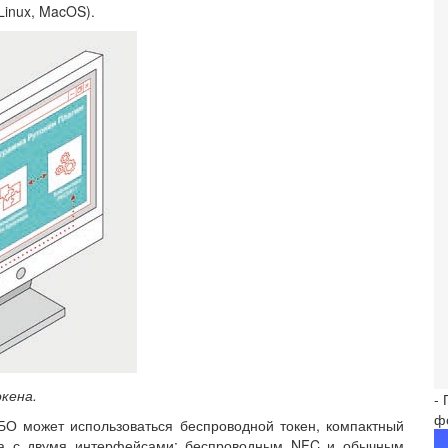
inux, MacOS).
кена.
-
ф
БО может использоваться беспроводной токен, компактный
рта с двумя интерфейсами: беспроводным NFC и обычным