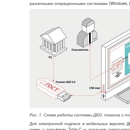
различными операционными системами (Windows, L
Рис. 1. Схема работы системы ДБО, плагина и то
Для электронной подписи в мобильных версиях Д
токен с разъёмом Type-C и дуальная смарт-ка