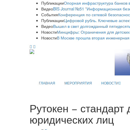
Публикации
Опорная инфраструктура банков в
Видео
BIS Journal №51 "Информационная без
События
Конференция по сетевой безопаснос
Публикации
Цифровой рубль. Ключевые аспек
Видео
Вышел в свет долгожданный пятидесяты
Новости
Минцифры: Ограничения для детских
Новости
В Москве прошла вторая инженерная
ГЛАВНАЯ
МЕРОПРИЯТИЯ
НОВОСТИ
Рутокен − стандарт
юридических лиц