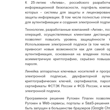
К 25-летию «Актива», российского разработ
информационной безопасности, портфель компа
которых − системы для защиты и лицензирован
защиты информации. В том числе полностью отече
для аутентификации и создания электронной подпи
Технологии, разработанные компанией «Актив», п
операций, осуществляемых клиентами дистанци
позволяет повысить уровень защищённости тр
Использование электронной подписи (в том числ
привносит новые возможности как для самой ор
аутентификация, основанная на владении поль
асимметричную криптографию, серьёзно повыша
пароля.
Линейка аппаратных ключевых носителей и прогр
электронной подписью, двухфакторной ау
криптографических ключей, сертификатов, пар
сертификаты ФСТЭК России и ФСБ России, и мож
электронной подписи.
Программное решение Рутокен Плагин позволя
Рутокен в Web-сервисы, порталы и SaaS-решения 
быть запущен в большинстве браузеров (Google Chrom