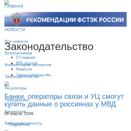
ГЛАВНАЯ
МЕРОПРИЯТИЯ
НОВОСТИ
Законодательство
Все новости
Безопасникам
Главная
BIS Journal
Комментарии экспертов
Новости
Законодательство
Законодательство
Регуляторы
Банки, операторы связи и УЦ смогут
Персданные
купить данные о россиянах у МВД
Биометрия
26 марта, 2026
Киберпреступность
Подробнее