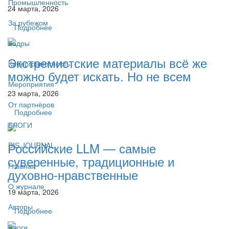
Промышленность
24 марта, 2026
За рубежом
Подробнее
Кадры
Экстремистские материалы всё же
Киберграмотность
можно будет искать. Но не всем
Мероприятия
23 марта, 2026
От партнёров
Подробнее
БЛОГИ
Российские LLM — самые
BIS JOURNAL
суверенные, традиционные и
Главная
духовно-нравственные
О журнале
19 марта, 2026
Авторы
Подробнее
Блоги