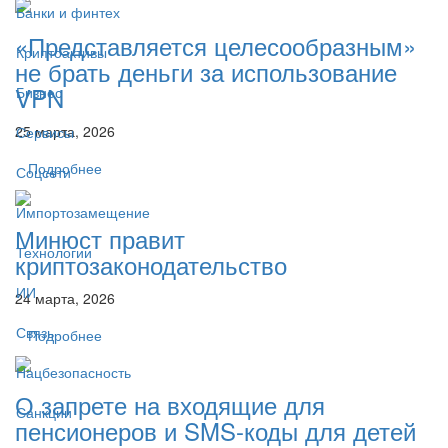
Банки и финтех
«Представляется целесообразным»
Криптоактивы
не брать деньги за использование
VPN
Бизнес
25 марта, 2026
Сервисы
Подробнее
Соцсети
Импортозамещение
Минюст правит
Технологии
криптозаконодательство
ИИ
24 марта, 2026
Связь
Подробнее
Нацбезопасность
О запрете на входящие для
Санкции
пенсионеров и SMS-коды для детей