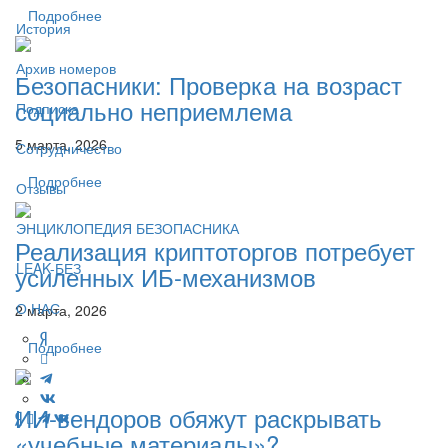
Подробнее
История
Архив номеров
Безопасники: Проверка на возраст
социально неприемлема
Подписка
5 марта, 2026
Сотрудничество
Подробнее
Отзывы
ЭНЦИКЛОПЕДИЯ БЕЗОПАСНИКА
Реализация криптоторгов потребует
LEAK-БЕЗ
усиленных ИБ-механизмов
О НАС
2 марта, 2026
Подробнее
ИИ-вендоров обяжут раскрывать
«учебные материалы»?