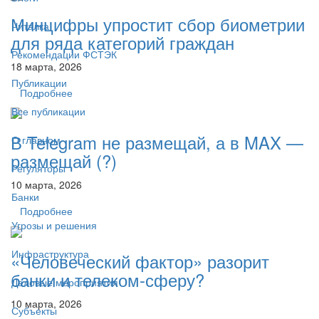
Минцифры упростит сбор биометрии
Читалка
для ряда категорий граждан
Рекомендации ФСТЭК
18 марта, 2026
Публикации
Подробнее
Все публикации
В Telegram не размещай, а в MAX —
О главном
размещай (?)
Регуляторы
10 марта, 2026
Банки
Подробнее
Угрозы и решения
Инфраструктура
«Человеческий фактор» разорит
банки и телеком-сферу?
Деловые мероприятия
10 марта, 2026
Субъекты