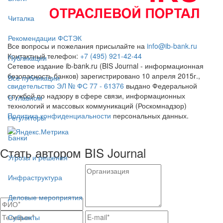
Читалка
Рекомендации ФСТЭК
Все вопросы и пожелания присылайте на
info@ib-bank.ru
Контактный телефон:
+7 (495) 921-42-44
Публикации
Сетевое издание ib-bank.ru (BIS Journal - информационная
безопасность банков) зарегистрировано 10 апреля 2015г.,
Все публикации
свидетельство ЭЛ № ФС 77 - 61376
выдано Федеральной
службой по надзору в сфере связи, информационных
О главном
технологий и массовых коммуникаций (Роскомнадзор)
Политика конфиденциальности
персональных данных.
Регуляторы
Банки
Стать автором BIS Journal
Угрозы и решения
Инфраструктура
Деловые мероприятия
Субъекты