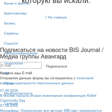
Банки и финтех
Криптоактивы
На главную
Бизнес
Сервисы
Соцсети
Подписаться на новости BIS Journal /
Импортозамещение
Медиа группы Авангард
Технологии
Подписаться
Введите ваш E-mail
ИИ
Отправляя данную форму вы соглашаетесь с
политикой
конфиденциальности персональных данных
Связь
07.08.2026
Нацбезопасность
В Москве прошла вторая инженерная конференция Kuber
Community Day
Санкции
07.08.2026
Минцифры: Ограничения для детских SIM-карт применяются