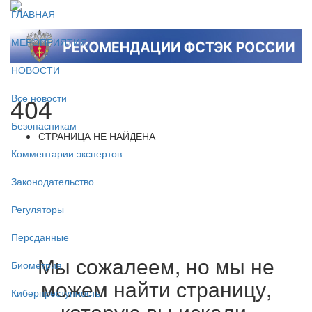
ГЛАВНАЯ
МЕРОПРИЯТИЯ
НОВОСТИ
404
Все новости
Безопасникам
СТРАНИЦА НЕ НАЙДЕНА
Комментарии экспертов
Законодательство
Регуляторы
Персданные
Мы сожалеем, но мы не
Биометрия
можем найти страницу,
Киберпреступность
которую вы искали.