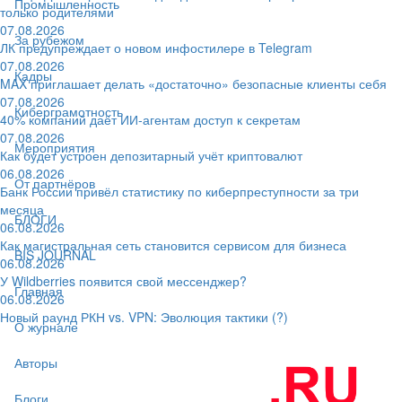
Промышленность
только родителями
07.08.2026
За рубежом
ЛК предупреждает о новом инфостилере в Telegram
07.08.2026
Кадры
MAX приглашает делать «достаточно» безопасные клиенты себя
07.08.2026
Киберграмотность
40% компаний даёт ИИ‑агентам доступ к секретам
07.08.2026
Мероприятия
Как будет устроен депозитарный учёт криптовалют
06.08.2026
От партнёров
Банк России привёл статистику по киберпреступности за три
месяца
БЛОГИ
06.08.2026
Как магистральная сеть становится сервисом для бизнеса
BIS JOURNAL
06.08.2026
У Wildberries появится свой мессенджер?
Главная
06.08.2026
Новый раунд РКН vs. VPN: Эволюция тактики (?)
О журнале
Авторы
Блоги