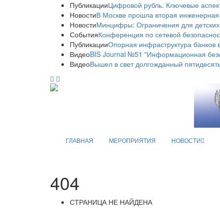
Публикации
Цифровой рубль. Ключевые аспек
Новости
В Москве прошла вторая инженерная
Новости
Минцифры: Ограничения для детских
События
Конференция по сетевой безопаснос
Публикации
Опорная инфраструктура банков в
Видео
BIS Journal №51 "Информационная без
Видео
Вышел в свет долгожданный пятидесяты
ГЛАВНАЯ
МЕРОПРИЯТИЯ
НОВОСТИ
404
СТРАНИЦА НЕ НАЙДЕНА