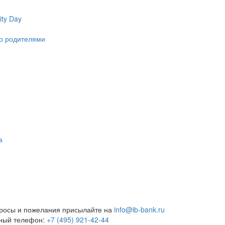
ty Day
ко родителями
а
росы и пожелания присылайте на
info@ib-bank.ru
тный телефон:
+7 (495) 921-42-44