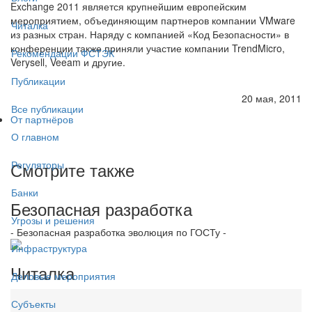
Exchange 2011 является крупнейшим европейским
мероприятием, объединяющим партнеров компании VMware
Читалка
из разных стран. Наряду с компанией «Код Безопасности» в
конференции также приняли участие компании TrendMicro,
Рекомендации ФСТЭК
Verysell, Veeam и другие.
Публикации
20 мая, 2011
Все публикации
От партнёров
О главном
Смотрите также
Регуляторы
Банки
Безопасная разработка
Угрозы и решения
- Безопасная разработка эволюция по ГОСТу -
Инфраструктура
Читалка
Деловые мероприятия
Субъекты