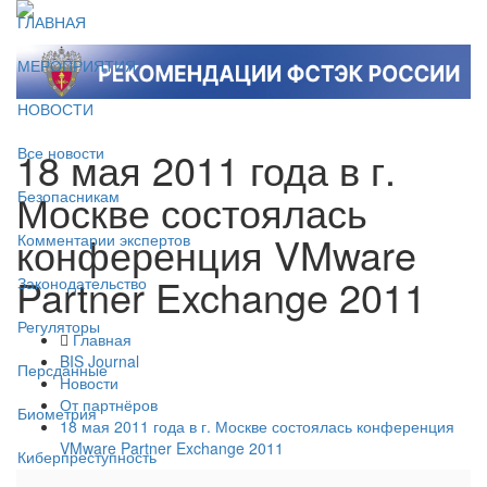
ГЛАВНАЯ
МЕРОПРИЯТИЯ
НОВОСТИ
18 мая 2011 года в г.
Все новости
Москве состоялась
Безопасникам
конференция VMware
Комментарии экспертов
Partner Exchange 2011
Законодательство
Регуляторы
Главная
BIS Journal
Персданные
Новости
От партнёров
Биометрия
18 мая 2011 года в г. Москве состоялась конференция
VMware Partner Exchange 2011
Киберпреступность