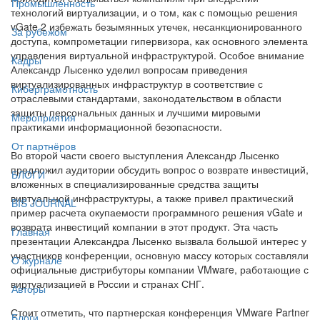
Промышленность
технологий виртуализации, и о том, как с помощью решения
vGate 2 избежать безымянных утечек, несанкционированного
За рубежом
доступа, компрометации гипервизора, как основного элемента
управления виртуальной инфраструктурой. Особое внимание
Кадры
Александр Лысенко уделил вопросам приведения
виртуализированных инфраструктур в соответствие с
Киберграмотность
отраслевыми стандартами, законодательством в области
защиты персональных данных и лучшими мировыми
Мероприятия
практиками информационной безопасности.
От партнёров
Во второй части своего выступления Александр Лысенко
предложил аудитории обсудить вопрос о возврате инвестиций,
БЛОГИ
вложенных в специализированные средства защиты
виртуальной инфраструктуры, а также привел практический
BIS JOURNAL
пример расчета окупаемости программного решения vGate и
возврата инвестиций компании в этот продукт. Эта часть
Главная
презентации Александра Лысенко вызвала большой интерес у
участников конференции, основную массу которых составляли
О журнале
официальные дистрибуторы компании VMware, работающие с
виртуализацией в России и странах СНГ.
Авторы
Стоит отметить, что партнерская конференция VMware Partner
Блоги