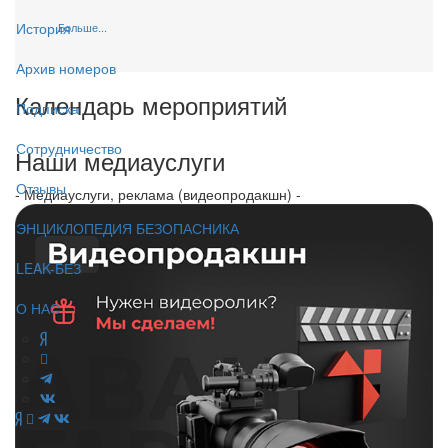
История
Больше...
Архив номеров
Календарь мероприятий
Подписка
Сотрудничество
Наши медиауслуги
Отзывы
- Медиауслуги, реклама (видеопродакшн) -
ЭНЦИКЛОПЕДИЯ БЕЗОПАСНИКА
LEAK-БЕЗ
О НАС