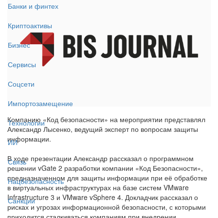
Банки и финтех
Криптоактивы
Бизнес
Сервисы
Соцсети
Импортозамещение
Компанию «Код безопасности» на мероприятии представлял
Технологии
Александр Лысенко, ведущий эксперт по вопросам защиты
информации.
ИИ
В ходе презентации Александр рассказал о программном
Связь
решении vGate 2 разработки компании «Код Безопасности»,
предназначенном для защиты информации при её обработке
Нацбезопасность
в виртуальных инфраструктурах на базе систем VMware
Infrastructure 3 и VMware vSphere 4. Докладчик рассказал о
Санкции
рисках и угрозах информационной безопасности, с которыми
приходится сталкиваться компаниям при внедрении