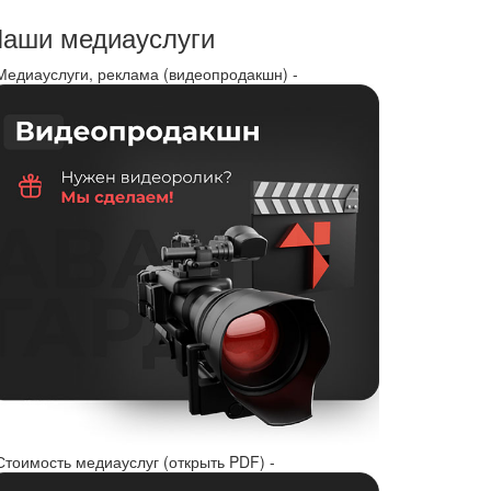
аши медиауслуги
 Медиауслуги, реклама (видеопродакшн) -
Стоимость медиауслуг (открыть PDF) -