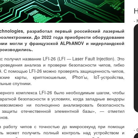
Н
-
Technologies, разработал первый российский лазерный
роэлектроники. До 2022 года приобрести оборудование
ании могли у французской ALPhANOV и нидерландской
 производились.
 получил название LFI-26 (LFI — Laser Fault Injection). Это
роведения анализа и проверки безопасности чипов, гибко
й. С помощью LFI-26 можно проверять защищенность чипов,
кие карты, криптокошельки, iPhon’ы, IoT-устройства,
льные спутники.
зерного комплекса LFI-26 было необходимым шагом, чтобы
аратной безопасности в условиях, когда западные вендоры
евозможно ни полноценно анализировать безопасность
о защиты отечественной элементной базы», — отметил
анов.
в работу чипов с точностью до микросекунд при помощи
- 
ель может получить полный контроль над устройством и