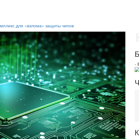
омплекс для «взлома» защиты чипов
Б
-
Ч
К