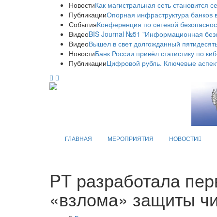
Новости
Как магистральная сеть становится с
Публикации
Опорная инфраструктура банков в
События
Конференция по сетевой безопаснос
Видео
BIS Journal №51 "Информационная без
Видео
Вышел в свет долгожданный пятидесяты
Новости
Банк России привёл статистику по ки
Публикации
Цифровой рубль. Ключевые аспек
ГЛАВНАЯ
МЕРОПРИЯТИЯ
НОВОСТИ
PT разработала пер
«взлома» защиты ч