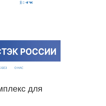
K-БЕЗ
О НАС
мплекс для