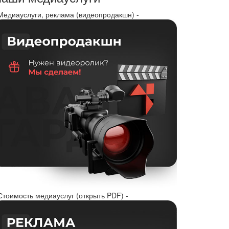
 Медиауслуги, реклама (видеопродакшн) -
Стоимость медиауслуг (открыть PDF) -