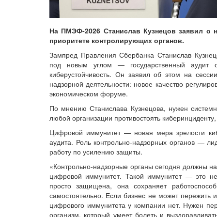
На ПМЭФ-2026 Станислав Кузнецов заявил о 
приоритете контролирующих органов.
Зампред Правления Сбербанка Станислав Кузнец
под новым углом — государственный аудит о
киберустойчивость. Он заявил об этом на сесси
надзорной деятельности: новое качество регулир
экономическом форуме.
По мнению Станислава Кузнецова, нужен систем
любой организации противостоять киберинциденту, 
Цифровой иммунитет — новая мера зрелости кибе
аудита. Роль контрольно-надзорных органов — лид
работу по усилению защиты.
«Контрольно-надзорные органы сегодня должны нау
цифровой иммунитет. Такой иммунитет — это не 
просто защищена, она сохраняет работоспособ
самостоятельно. Если бизнес не может пережить и
цифрового иммунитета у компании нет. Нужен пере
организм, который умеет болеть и выздоравливат