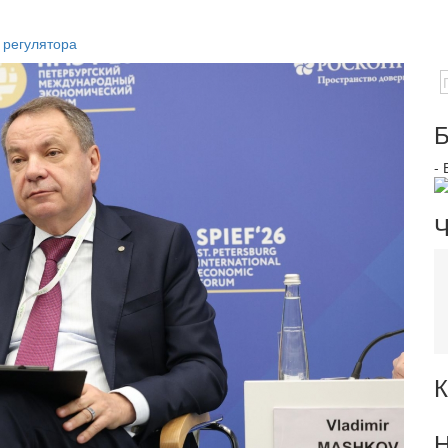
 регулятора
Б
-
Ч
К
Н