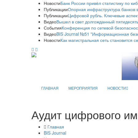
Новости
Банк России привёл статистику по ки
Публикации
Опорная инфраструктура банков в
Публикации
Цифровой рубль. Ключевые аспек
Видео
Вышел в свет долгожданный пятидесяты
События
Конференция по сетевой безопаснос
Видео
BIS Journal №51 "Информационная без
Новости
Как магистральная сеть становится с
ГЛАВНАЯ
МЕРОПРИЯТИЯ
НОВОСТИ
Аудит цифрового им
Главная
BIS Journal