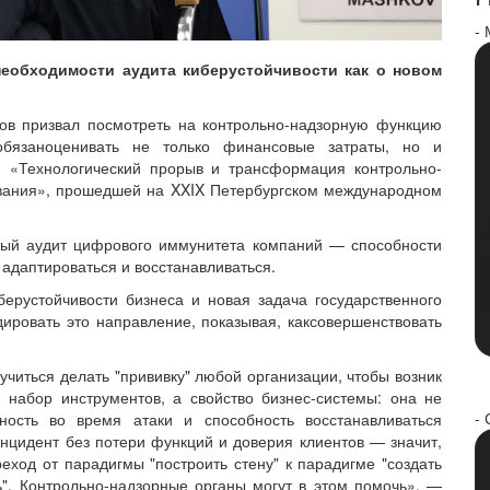
-
необходимости аудита киберустойчивости как о новом
ов призвал посмотреть на контрольно-надзорную функцию
бязаноценивать не только финансовые затраты, но и
и «Технологический прорыв и трансформация контрольно-
ования», прошедшей на XXIX Петербургском международном
ный аудит цифрового иммунитета компаний — способности
адаптироваться и восстанавливаться.
рустойчивости бизнеса и новая задача государственного
ировать это направление, показывая, каксовершенствовать
читься делать "прививку" любой организации, чтобы возник
набор инструментов, а свойство бизнес-системы: она не
- 
ность во время атаки и способность восстанавливаться
нцидент без потери функций и доверия клиентов — значит,
ход от парадигмы "построить стену" к парадигме "создать
ь". Контрольно-надзорные органы могут в этом помочь», —