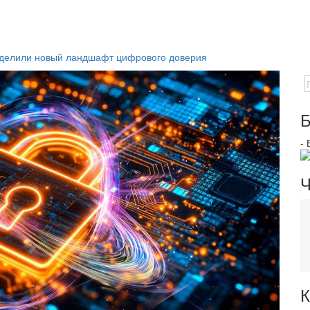
ределили новый ландшафт цифрового доверия
Б
-
Ч
К