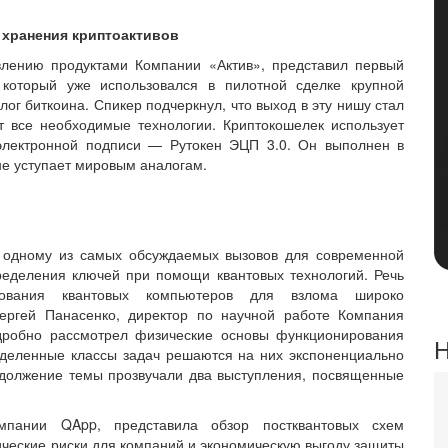
 хранения криптоактивов
влению продуктами Компании «Актив», представил первый
 который уже использовался в пилотной сделке крупной
ог биткоина. Спикер подчеркнул, что выход в эту нишу стал
т все необходимые технологии. Криптокошелек использует
 электронной подписи — Рутокен ЭЦП 3.0. Он выполнен в
е уступает мировым аналогам.
 одному из самых обсуждаемых вызовов для современной
ределения ключей при помощи квантовых технологий. Речь
зования квантовых компьютеров для взлома широко
ергей Панасенко, директор по научной работе Компания
одробно рассмотрел физические основы функционирования
Н
еделенные классы задач решаются на них экспоненциально
одолжение темы прозвучали два выступления, посвященные
омпании QApp, представила обзор постквантовых схем
ческие риски для компаний и экономическую выгоду защиты