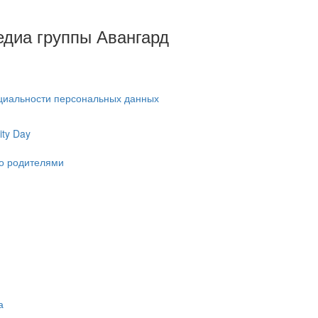
Медиа группы Авангард
циальности персональных данных
ty Day
ко родителями
а