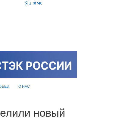
K-БЕЗ
О НАС
делили новый