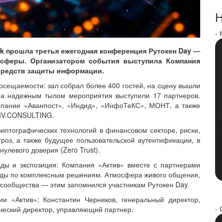
Н
-
ark прошла третья ежегодная конференция Рутокен Day —
-сферы. Организатором события выступила Компания
 средств защиты информации.
осещаемости: зал собрал более 400 гостей, на сцену вышли
 а надежным тылом мероприятия выступили 17 партнеров.
мпании «Аванпост», «Индид», «ИнфоТеКС», МОНТ, а также
TIV.CONSULTING.
иптографических технологий в финансовом секторе, риски,
роз, а также будущее пользовательской аутентификации, в
улевого доверия (Zero Trust).
ды и экспозиция: Компания «Актив» вместе с партнерами
енды по комплексным решениям. Атмосфера живого общения,
 сообщества — этим запомнился участникам Рутокен Day.
и «Актив»: Константин Черников, генеральный директор,
- 
ческий директор, управляющий партнер.