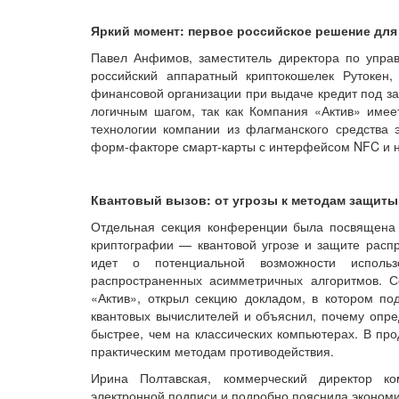
Яркий момент: первое российское решение для
Павел Анфимов, заместитель директора по упра
российский аппаратный криптокошелек Рутокен,
финансовой организации при выдаче кредит под зал
логичным шагом, так как Компания «Актив» имее
технологии компании из флагманского средства
форм-факторе смарт-карты с интерфейсом NFC и н
Квантовый вызов: от угрозы к методам защиты
Отдельная секция конференции была посвящена
криптографии — квантовой угрозе и защите расп
идет о потенциальной возможности исполь
распространенных асимметричных алгоритмов. С
«Актив», открыл секцию докладом, в котором п
квантовых вычислителей и объяснил, почему опр
быстрее, чем на классических компьютерах. В пр
практическим методам противодействия.
Ирина Полтавская, коммерческий директор к
электронной подписи и подробно пояснила экономи