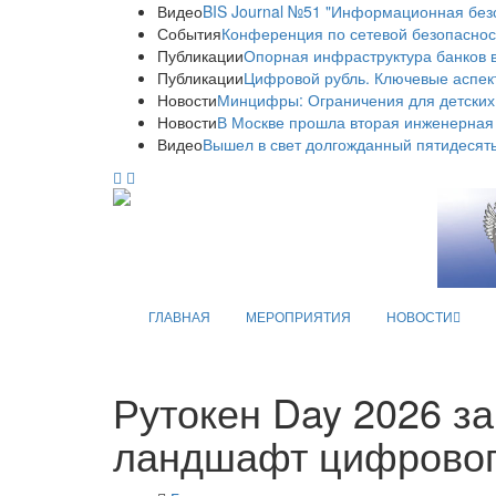
Видео
BIS Journal №51 "Информационная без
События
Конференция по сетевой безопаснос
Публикации
Опорная инфраструктура банков в
Публикации
Цифровой рубль. Ключевые аспек
Новости
Минцифры: Ограничения для детских
Новости
В Москве прошла вторая инженерная
Видео
Вышел в свет долгожданный пятидесяты
ГЛАВНАЯ
МЕРОПРИЯТИЯ
НОВОСТИ
Рутокен Day 2026 з
ландшафт цифровог