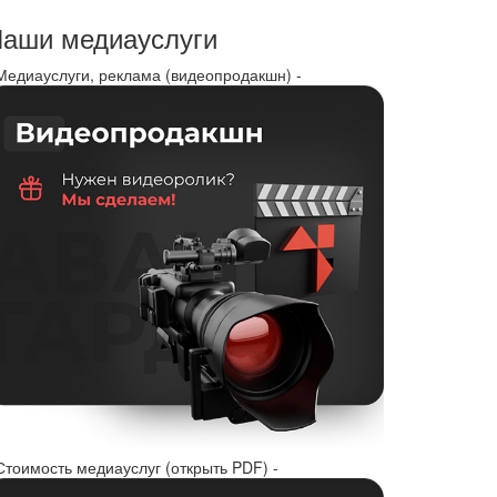
аши медиауслуги
 Медиауслуги, реклама (видеопродакшн) -
Стоимость медиауслуг (открыть PDF) -