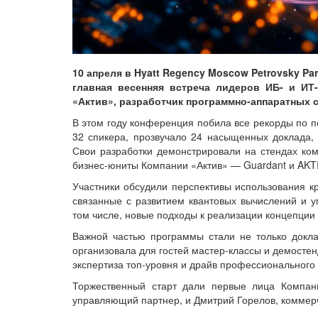
10 апреля в Hyatt Regency Moscow Petrovsky P
главная весенняя встреча лидеров ИБ- и ИТ
«Актив», разработчик программно-аппаратных
В этом году конференция побила все рекорды по п
32 спикера, прозвучало 24 насыщенных доклада,
Свои разработки демонстрировали на стендах ко
бизнес-юниты Компании «Актив» — Guardant и AK
Участники обсудили перспективы использования кр
связанные с развитием квантовых вычислений и уг
том числе, новые подходы к реализации концепции н
Важной частью программы стали не только докла
организовала для гостей мастер-классы и демост
экспертиза топ-уровня и драйв профессионального
Торжественный старт дали первые лица Компани
управляющий партнер, и Дмитрий Горелов, коммер