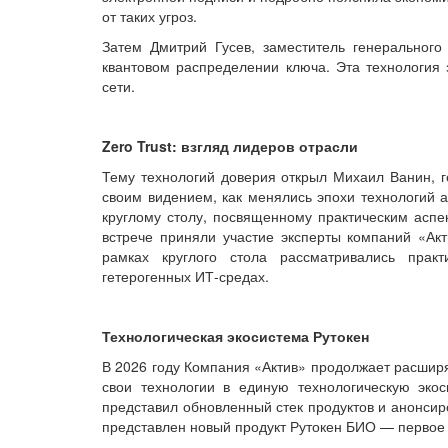
от таких угроз.
Затем Дмитрий Гусев, заместитель генеральног
квантовом распределении ключа. Эта технология 
сети.
Zero Trust: взгляд лидеров отрасли
Тему технологий доверия открыл Михаил Ванин, ге
своим видением, как менялись эпохи технологий 
круглому столу, посвященному практическим аспек
встрече приняли участие эксперты компаний «Акти
рамках круглого стола рассматривались прак
гетерогенных ИТ-средах.
Технологическая экосистема Рутокен
В 2026 году Компания «Актив» продолжает расширя
свои технологии в единую технологическую экос
представил обновленный стек продуктов и анонсир
представлен новый продукт Рутокен БИО — первое