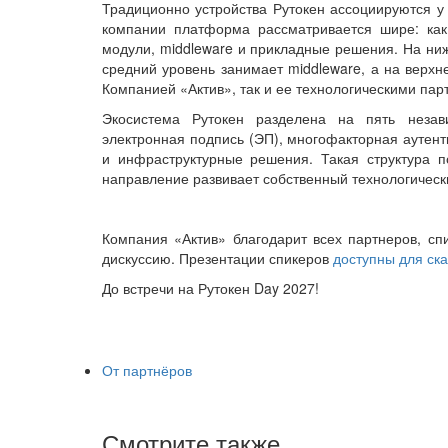
Традиционно устройства Рутокен ассоциируются у
компании платформа рассматривается шире: ка
модули, middleware и прикладные решения. На ниж
средний уровень занимает middleware, а на верх
Компанией «Актив», так и ее технологическими па
Экосистема Рутокен разделена на пять незав
электронная подпись (ЭП), многофакторная аутен
и инфраструктурные решения. Такая структура п
направление развивает собственный технологически
Компания «Актив» благодарит всех партнеров, сп
дискуссию. Презентации спикеров
доступны для ск
До встречи на Рутокен Day 2027!
От партнёров
Смотрите также